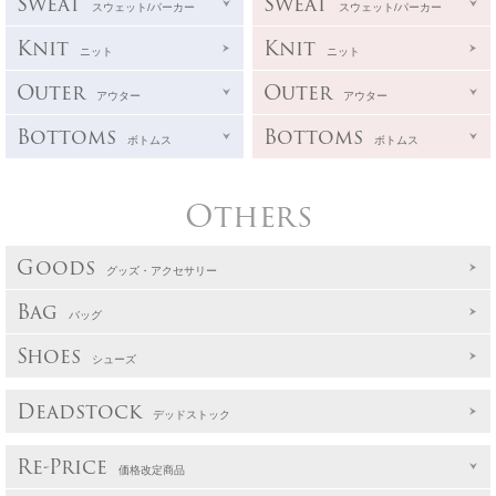
Sweat
Sweat
スウェット/パーカー
スウェット/パーカー
Knit
Knit
ニット
ニット
Outer
Outer
アウター
アウター
Bottoms
Bottoms
ボトムス
ボトムス
Others
Goods
グッズ・アクセサリー
Bag
バッグ
Shoes
シューズ
Deadstock
デッドストック
Re-Price
価格改定商品