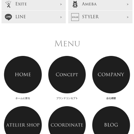
Exite
Ameba
LINE
STYLER
Menu