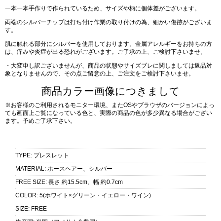
一本一本手作りで作られているため、サイズや柄に個体差がございます。
両端のシルバーチップは打ち付け作業の取り付けの為、細かい傷跡がございま
す。
肌に触れる部分にシルバーを使用しております。金属アレルギーをお持ちの方
は、痒みや炎症が出る恐れがございます。ご了承の上、ご検討下さいませ。
・大変申し訳ございませんが、商品の状態やサイズブレに関しましては返品対
象となりませんので、その点ご留意の上、ご注文をご検討下さいませ。
商品カラー画像につきまして
※お客様のご利用されるモニター環境、またOSやブラウザのバージョンによっ
ても画面上ご覧になっている色と、実際の商品の色が多少異なる場合がござい
ます。予めご了承下さい。
TYPE
:
ブレスレット
MATERIAL
:
ホースヘアー、シルバー
FREE SIZE
:
長さ 約15.5cm、幅 約0.7cm
COLOR
:
5(ホワイト×グリーン・イエロー・ワイン)
SIZE
:
FREE