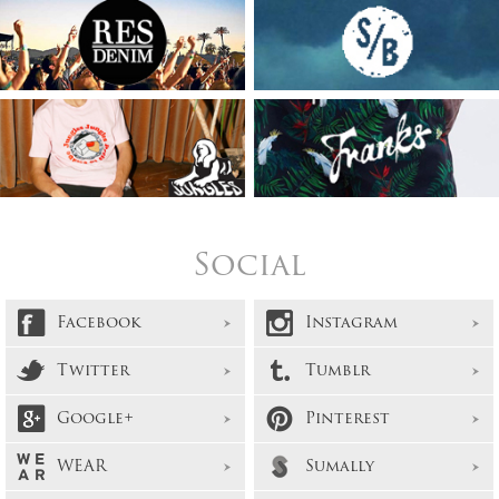
Social
Facebook
Instagram
Twitter
Tumblr
Google+
Pinterest
WEAR
Sumally