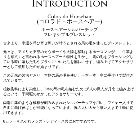
Introduction
Colorado Horsehair
(コロラド・ホースヘアー)
ホースヘアーシルバーチップ
フレキシブルブレスレット
古来より、幸運を呼び寄せ願いが叶うとされる馬の毛を使ったブレスレット。
元々は、アメリカ支部のカウボーイや大陸を移動するホースマンが、「牛革よ
りも頑丈」と言われるホースヘアーの特性を生かし、馬の毛をブラッシングし
ている時に落ちた毛やブラシについた毛を無駄にせず、編み上げてアクセサリ
ーとして使用したのが始まりです。
この元来の製法どおり、本物の馬の毛を使い、一本一本丁寧に手作りで製作さ
れています。
植物染料により染色し、1本の馬の毛を編むために8人の職人が丹念に編み上げ
るという、手間暇のかかったアクセサリーです。
両端に葉のような模様が刻み込まれたシルバーチップを用い、ワイヤー入りで
自由に曲げ伸ばしが可能になっています。腕の太い人から細い人まで手軽に使
用できます。
8カラーそれぞれメンズ・レディース共におすすめです。