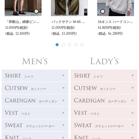
「和歌山」綿麻ビンテージソフトキャンバス ガーデニングカーゴ イージーショーツ【MADE IN JAPAN】『日本製』 / Upscape Audience
バックサテン M-65 US ARMY カーゴ イージーパンツ /Audience
16オンス ハードコンパクト ヘビー裏毛 ラグラン XL ガゼットプルパーカー【MADE IN JAPAN】【送料無料】『日本製』 / Upscape Audience
11,000円
(税別)
12,000円
(税別)
14,800円
(税別)
(税込
:
12,100円)
(税込
:
13,200円)
(税込
:
16,280円)
Men's
Lady's
Shirt
Shirt
シャツ
シャツ
Cutsew
Cutsew
カットソー
カットソー
Cardigan
Cardigan
カーディガン
カーディガン
Vest
Vest
ベスト
ベスト
Sweat
Sweat
スウェット/パーカー
スウェット/パーカー
Knit
Knit
ニット
ニット