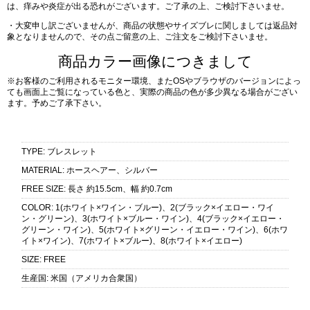
は、痒みや炎症が出る恐れがございます。ご了承の上、ご検討下さいませ。
・大変申し訳ございませんが、商品の状態やサイズブレに関しましては返品対
象となりませんので、その点ご留意の上、ご注文をご検討下さいませ。
商品カラー画像につきまして
※お客様のご利用されるモニター環境、またOSやブラウザのバージョンによっ
ても画面上ご覧になっている色と、実際の商品の色が多少異なる場合がござい
ます。予めご了承下さい。
TYPE
:
ブレスレット
MATERIAL
:
ホースヘアー、シルバー
FREE SIZE
:
長さ 約15.5cm、幅 約0.7cm
COLOR
:
1(ホワイト×ワイン・ブルー)、2(ブラック×イエロー・ワイ
ン・グリーン)、3(ホワイト×ブルー・ワイン)、4(ブラック×イエロー・
グリーン・ワイン)、5(ホワイト×グリーン・イエロー・ワイン)、6(ホワ
イト×ワイン)、7(ホワイト×ブルー)、8(ホワイト×イエロー)
SIZE
:
FREE
生産国
:
米国（アメリカ合衆国）