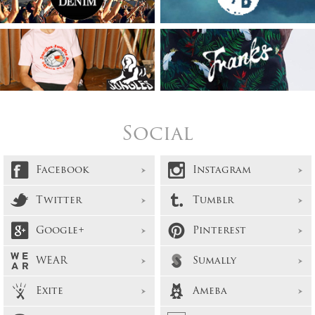
Social
Facebook
Instagram
Twitter
Tumblr
Google+
Pinterest
WEAR
Sumally
Exite
Ameba