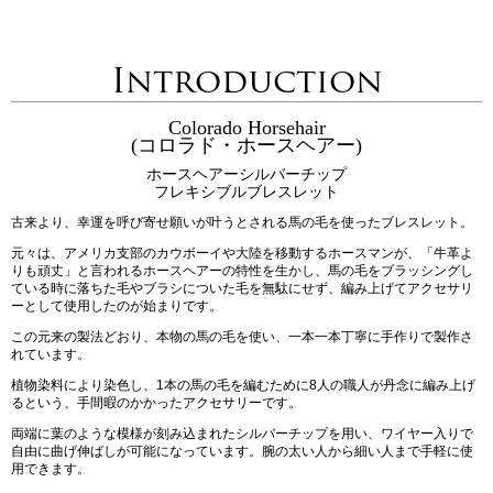
Introduction
Colorado Horsehair
(コロラド・ホースヘアー)
ホースヘアーシルバーチップ
フレキシブルブレスレット
古来より、幸運を呼び寄せ願いが叶うとされる馬の毛を使ったブレスレット。
元々は、アメリカ支部のカウボーイや大陸を移動するホースマンが、「牛革よ
りも頑丈」と言われるホースヘアーの特性を生かし、馬の毛をブラッシングし
ている時に落ちた毛やブラシについた毛を無駄にせず、編み上げてアクセサリ
ーとして使用したのが始まりです。
この元来の製法どおり、本物の馬の毛を使い、一本一本丁寧に手作りで製作さ
れています。
植物染料により染色し、1本の馬の毛を編むために8人の職人が丹念に編み上げ
るという、手間暇のかかったアクセサリーです。
両端に葉のような模様が刻み込まれたシルバーチップを用い、ワイヤー入りで
自由に曲げ伸ばしが可能になっています。腕の太い人から細い人まで手軽に使
用できます。