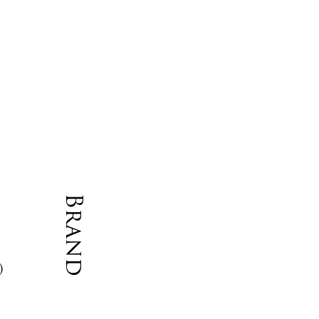
て
由
Brand
)