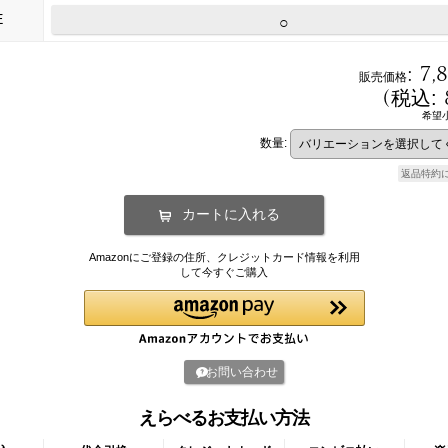
E
○
:
7,
販売価格
(
税込
:
希望
数量
:
返品特約
Amazonにご登録の住所、クレジットカード情報を利用
して今すぐご購入
お問い合わせ
えらべるお支払い方法