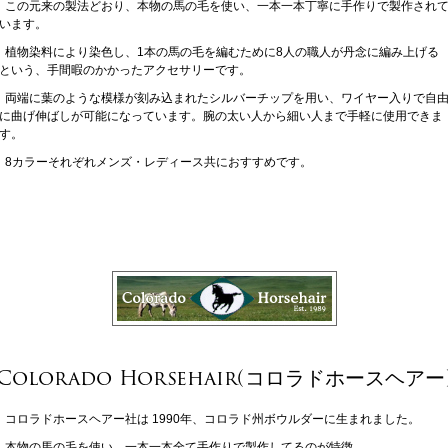
この元来の製法どおり、本物の馬の毛を使い、一本一本丁寧に手作りで製作され
います。
植物染料により染色し、1本の馬の毛を編むために8人の職人が丹念に編み上げる
という、手間暇のかかったアクセサリーです。
両端に葉のような模様が刻み込まれたシルバーチップを用い、ワイヤー入りで自
に曲げ伸ばしが可能になっています。腕の太い人から細い人まで手軽に使用できま
す。
8カラーそれぞれメンズ・レディース共におすすめです。
Colorado Horsehair(コロラドホースヘアー
コロラドホースヘアー社は 1990年、コロラド州ボウルダーに生まれました。
本物の馬の毛を使い、一本一本全て手作りで製作してるのが特徴。