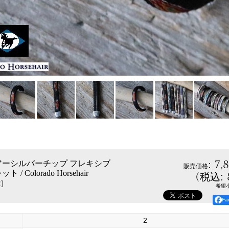
:
7,
アーシルバーチップ フレキシブ
販売価格
/ Colorado Horsehair
(
税込
:
2
]
希望
F
2