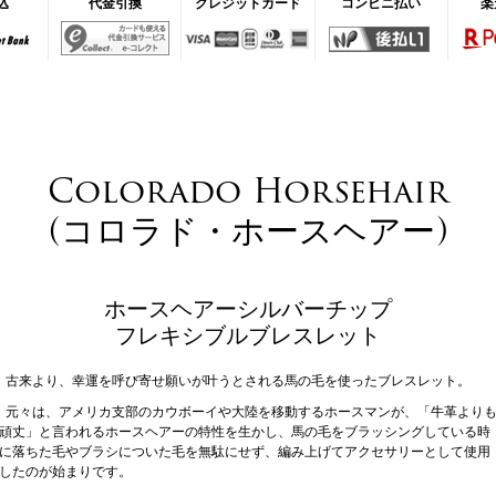
込
代金引換
クレジットカード
コンビニ払い
楽
Colorado Horsehair
(コロラド・ホースヘアー)
ホースヘアーシルバーチップ
フレキシブルブレスレット
古来より、幸運を呼び寄せ願いが叶うとされる馬の毛を使ったブレスレット。
元々は、アメリカ支部のカウボーイや大陸を移動するホースマンが、「牛革より
頑丈」と言われるホースヘアーの特性を生かし、馬の毛をブラッシングしている時
に落ちた毛やブラシについた毛を無駄にせず、編み上げてアクセサリーとして使用
したのが始まりです。