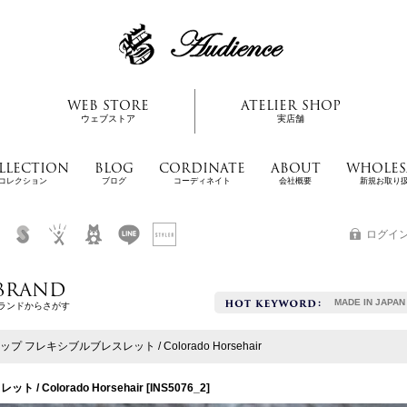
WEB STORE
ATELIER SHOP
ウェブストア
実店舗
LLECTION
BLOG
CORDINATE
ABOUT
WHOLES
コレクション
ブログ
コーディネイト
会社概要
新規お取り
ログイ
BRAND
MADE IN JAPAN
ランドからさがす
フレキシブルブレスレット / Colorado Horsehair
Colorado Horsehair
[
INS5076_2
]