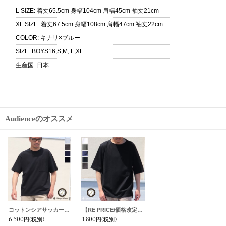
L SIZE
:
着丈65.5cm 身幅104cm 肩幅45cm 袖丈21cm
XL SIZE
:
着丈67.5cm 身幅108cm 肩幅47cm 袖丈22cm
COLOR
:
キナリ×ブルー
SIZE
:
BOYS16,S,M, L,XL
生産国
:
日本
Audienceのオススメ
コットンシアサッカー天竺 ビックポケット Tee『日本製』Upscape Audience
【RE PRICE/価格改定】コットンシアサッカー天竺 ビック ハーフスリーブTee『日本製』Upscape Audience
6,500円
(税別)
1,800円
(税別)