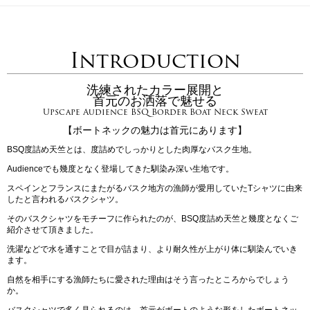
Introduction
洗練されたカラー展開と
首元のお洒落で魅せる
Upscape Audience BSQ Border Boat Neck Sweat
【ボートネックの魅力は首元にあります】
BSQ度詰め天竺とは、度詰めでしっかりとした肉厚なバスク生地。
Audienceでも幾度となく登場してきた馴染み深い生地です。
スペインとフランスにまたがるバスク地方の漁師が愛用していたTシャツに由来
したと言われるバスクシャツ。
そのバスクシャツをモチーフに作られたのが、BSQ度詰め天竺と幾度となくご
紹介させて頂きました。
洗濯などで水を通すことで目が詰まり、より耐久性が上がり体に馴染んでいき
ます。
自然を相手にする漁師たちに愛された理由はそう言ったところからでしょう
か。
バスクシャツで多く見られるのは、首元がボートのような形をしたボートネッ