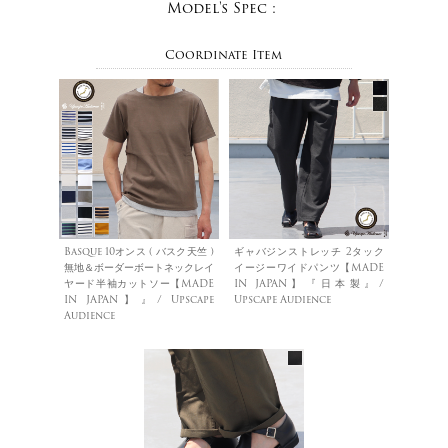
Model's Spec :
Coordinate Item
Basque 10オンス ( バスク天竺 )
ギャバジンストレッチ 2タック
無地＆ボーダーボートネックレイ
イージーワイドパンツ【MADE
ヤード半袖カットソー【MADE
IN JAPAN】『日本製』/
IN JAPAN】』/ Upscape
Upscape Audience
Audience