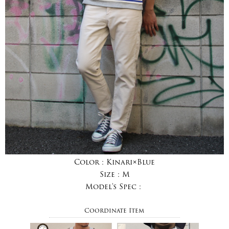
Color :
Kinari×Blue
Size :
M
Model's Spec :
Coordinate Item