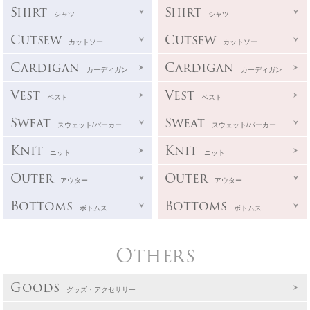
Shirt
Shirt
シャツ
シャツ
Cutsew
Cutsew
カットソー
カットソー
Cardigan
Cardigan
カーディガン
カーディガン
Vest
Vest
ベスト
ベスト
Sweat
Sweat
スウェット/パーカー
スウェット/パーカー
Knit
Knit
ニット
ニット
Outer
Outer
アウター
アウター
Bottoms
Bottoms
ボトムス
ボトムス
Others
Goods
グッズ・アクセサリー