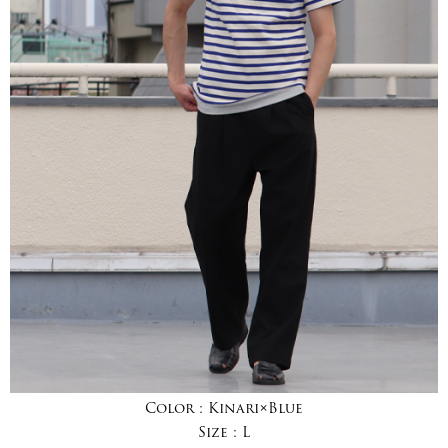
Color :
Kinari×Blue
Size :
L