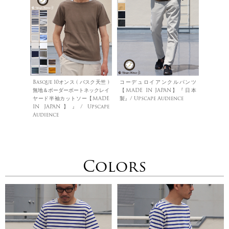
Basque 10オンス ( バスク天竺 )
コーデュロイアンクルパンツ
無地＆ボーダーボートネックレイ
【MADE IN JAPAN】『日本
ヤード半袖カットソー【MADE
製』/ Upscape Audience
IN JAPAN】』/ Upscape
Audience
Colors