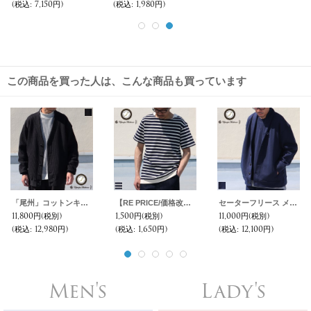
(税込
:
7,150円)
(税込
:
1,980円)
この商品を買った人は、こんな商品も買っています
「尾州」コットンキルト くるみボタン 3XL カーディガン【MADE IN JAPAN】『日本製』【送料無料】 / Upscape Audience
【RE PRICE/価格改定】Basque 10オンス ( バスク天竺 )無地＆ボーダーボートネックレイヤード半袖カットソー【MADE IN JAPAN】『日本製』/ Upscape Audience
セーターフリース メランジ ショールカラー ジャケット【MADE IN JAPAN】『日本製』【送料無料】 / Upscape Audience
11,800円
(税別)
1,500円
(税別)
11,000円
(税別)
(税込
:
12,980円)
(税込
:
1,650円)
(税込
:
12,100円)
Men's
Lady's