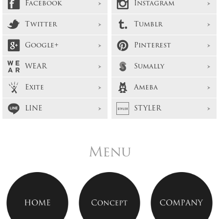
Facebook
Instagram
Twitter
Tumblr
Google+
Pinterest
WEAR
Sumally
Exite
Ameba
LINE
STYLER
Menu