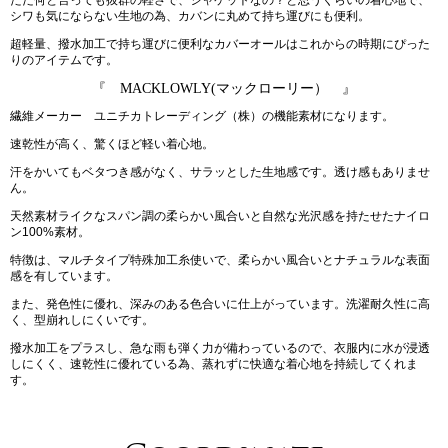
シワも気にならない生地の為、カバンに丸めて持ち運びにも便利。
超軽量、撥水加工で持ち運びに便利なカバーオールはこれからの時期にぴった
りのアイテムです。
『 MACKLOWLY(マックローリー） 』
繊維メーカー ユニチカトレーディング（株）の機能素材になります。
速乾性が高く、驚くほど軽い着心地。
汗をかいてもベタつき感がなく、サラッとした生地感です。透け感もありませ
ん。
天然素材ライクなスパン調の柔らかい風合いと自然な光沢感を持たせたナイロ
ン100%素材。
特徴は、マルチタイプ特殊加工糸使いで、柔らかい風合いとナチュラルな表面
感を有しています。
また、発色性に優れ、深みのある色合いに仕上がっています。洗濯耐久性に高
く、型崩れしにくいです。
撥水加工をプラスし、急な雨も弾く力が備わっているので、衣服内に水が浸透
しにくく、速乾性に優れている為、蒸れずに快適な着心地を持続してくれま
す。