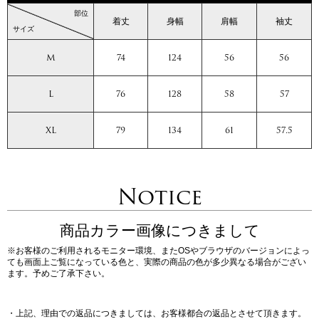
部位
着丈
身幅
肩幅
袖丈
サイズ
M
74
124
56
56
L
76
128
58
57
XL
79
134
61
57.5
Notice
商品カラー画像につきまして
※お客様のご利用されるモニター環境、またOSやブラウザのバージョンによっ
ても画面上ご覧になっている色と、実際の商品の色が多少異なる場合がござい
ます。予めご了承下さい。
・上記、理由での返品につきましては、お客様都合の返品とさせて頂きます。