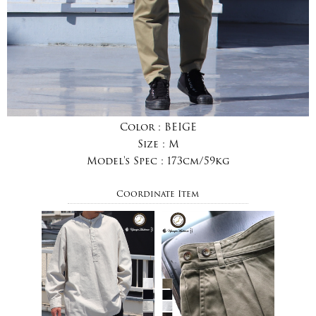
Color :
BEIGE
Size :
M
Model's Spec :
173cm/59kg
Coordinate Item