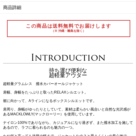
商品詳細
この商品は送料無料でお届けします
（※ 沖縄・離島を除く）
Introduction
持ち運び便利な
超軽量アウター
超軽量グラムレス 撥水カバーオールジャケット
肩幅、身幅をたっぷりと取ったRELAXシルエット。
裾に向かって、Aラインになるボックスシルエットです。
肩周り、身幅がゆったりとしていて、素材は柔らかい風合いと自然な光沢感が
あるMACKLOWLY(マックローリー）を使用しています。
ナイロン100%でありながら、カジュアルになり過ぎず、また撥水加工を施して
あるので、ラフに着られるのも魅力の一つ。
ただ何と言っても抜群の軽さで、ジャケットなの？と思うくらいの着心地で、