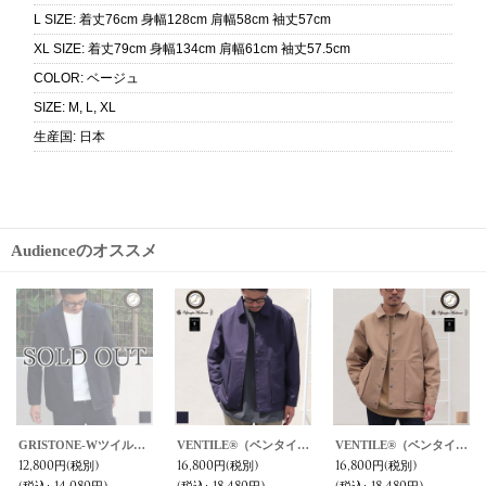
L SIZE
:
着丈76cm 身幅128cm 肩幅58cm 袖丈57cm
XL SIZE
:
着丈79cm 身幅134cm 肩幅61cm 袖丈57.5cm
COLOR
:
ベージュ
SIZE
:
M, L, XL
生産国
:
日本
Audienceのオススメ
グロッシーツイル サイドスリット アノラックパーカ-【MADE IN JAPAN】『日本製』/ Upscape Audience
グロッシーツイル ガーデニングツールポケット アノラックハーフZIPパーカー【MADE IN JAPAN】『日本製』【送料無料】/ Upscape Audience
4段スムース リラックステーラードジャケット【MADE IN JAPAN】『日本製』 / Upscape Audience
9,800円
(税別)
10,800円
(税別)
11,000円
(税別)