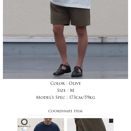
Color :
Olive
Size :
M
Model's Spec :
173cm/59kg
Coordinate Item