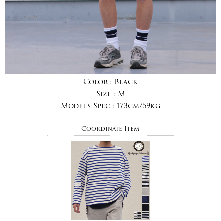
Color :
Black
Size :
M
Model's Spec :
173cm/59kg
Coordinate Item