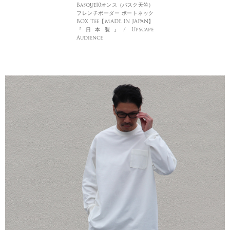
Basque10オンス（バスク天竺）
フレンチボーダー ボートネック
BOX Tee【MADE IN JAPAN】
『日本製』/ Upscape
Audience