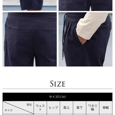
Size
サイズ(cm)
部位
ウェス
ワタリ
ヒップ
股上
股下
裾幅
ト
幅
サイズ