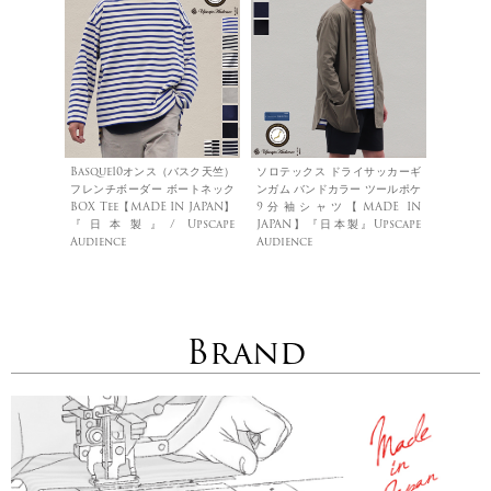
Basque10オンス（バスク天竺）
ソロテックス ドライサッカーギ
フレンチボーダー ボートネック
ンガム バンドカラー ツールポケ
BOX Tee【MADE IN JAPAN】
9分袖シャツ【MADE IN
『日本製』/ Upscape
JAPAN】『日本製』Upscape
Audience
Audience
Brand