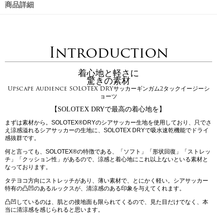
商品詳細
Introduction
着心地と軽さに
驚きの素材
Upscape Audience SOLOTEX DRYサッカーギンガム2タックイージーシ
ョーツ
【SOLOTEX DRYで最高の着心地を】
まずは素材から。SOLOTEX®DRYのシアサッカー生地を使用しており、只でさ
え涼感溢れるシアサッカーの生地に、SOLOTEX DRYで吸水速乾機能でドライ
感抜群です。
何と言っても、SOLOTEX®の特徴である、「ソフト」「形状回復」「ストレッ
チ」「クッション性」があるので、涼感と着心地にこれ以上ないといる素材と
なっております。
タテヨコ方向にストレッチがあり、薄い素材で、とにかく軽い。シアサッカー
特有の凸凹のあるルックスが、清涼感のある印象を与えてくれます。
凸凹しているのは、肌との接地面も限られてくるので、見た目だけでなく、本
当に清涼感を感じられると思います。