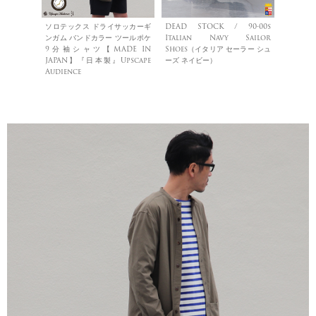
ソロテックス ドライサッカーギ
DEAD STOCK / 90-00s
ンガム バンドカラー ツールポケ
Italian Navy Sailor
9分袖シャツ【MADE IN
Shoes（イタリア セーラー シュ
JAPAN】『日本製』Upscape
ーズ ネイビー）
Audience