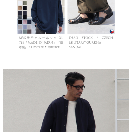
MVS天竺クルーネック XL
DEAD STOCK / CZECH
Tee『MADE IN JAPAN』『日
MILITARY”GURKHA
本製』 / Upscape Audience
SANDAL