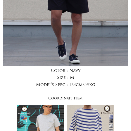
Color :
Navy
Size :
M
Model's Spec :
173cm/59kg
Coordinate Item