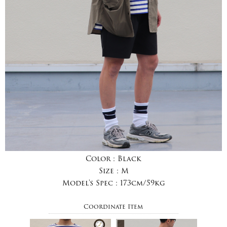
Color :
Black
Size :
M
Model's Spec :
173cm/59kg
Coordinate Item