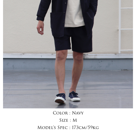
Color :
Navy
Size :
M
Model's Spec :
173cm/59kg