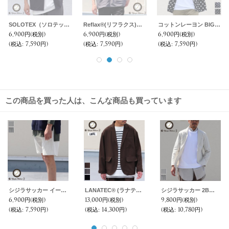
コットンレーヨン ヴィンテージHAWAII＆LEAVES柄 オープンカラー ハーフスリーブシャツ【MADE IN JAPAN】『日本製』/ Upscape Audience
ミラクルコットンダンガリー ツールポケ キーネック ビッグTシャツ『日本製』Upscape Audience
レジメンタルスタンドスモールカラー ハーフスリーブシャツ【MADE IN JAPAN】『日本製』/ Upscape Audience
6,900円
(税別)
6,900円
(税別)
5,900円
(税別)
(税込
:
7,590円)
(税込
:
7,590円)
(税込
:
6,490円)
この商品を買った人は、こんな商品も買っています
シジラサッカー イージーショーツ【MADE IN JAPAN】『日本製』/ Upscape Audience
LANATEC® (ラナテック) LEI ( レイ) TECH ウールライク ツイル モッズ テーラードジャケット【MADE IN JAPAN】『日本製』【送料無料】/ Upscape Audience
シジラサッカー 2Bテーラードジャケット【MADE IN JAPAN】『日本製』 / Upscape Audience
6,900円
(税別)
13,000円
(税別)
9,800円
(税別)
(税込
:
7,590円)
(税込
:
14,300円)
(税込
:
10,780円)