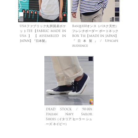
USAファブリック丸胴国産ポケ
Basque10オンス（バスク天竺）
ットTEE【FABRIC MADE IN
フレンチボーダー ボートネック
USA】【ASSEMBLED IN
BOX Tee【MADE IN JAPAN】
JAPAN】『日本製』
『日本製』/ Upscape
Audience
DEAD STOCK / 90-00s
Italian Navy Sailor
Shoes（イタリア セーラー シュ
ーズ ネイビー）