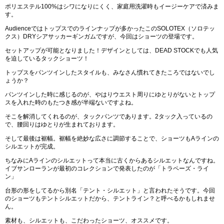
ポリエステル100%はシワになりにくく、家庭用洗濯時もイージーケアで済みま
す。
Audienceではトップスでのラインナップが多かったこのSOLOTEX（ソロテッ
クス）DRYシアサッカーギンガムですが、今回はショーツの登場です。
セットアップが可能となりました！デザインとしては、DEAD STOCKでも人気
を迫しているタックショーツ！
トップスをパンツインしたスタイルも、みなさん慣れてきたころではないでし
ょうか？
パンツインした時に感じるのが、やはりウエスト周りにゆとりがないとトップ
スを入れた時のもたつき感が半端ないですよね。
そこを解消してくれるのが、タックパンツであります。2タック入っているの
で、腰回りはゆとりが生まれております。
そして最後は裾幅。裾幅を絶妙な広さに調節することで、ショーツもAラインの
シルエットが完成。
ちなみにAラインのシルエットって本当に古くからあるシルエットなんですね。
イブサンローランが最初のコレクションで発表したのが「トラペーズ・ライ
ン」
台形の形をしてるから別名「テント・シルエット」と言われたそうです。今回
のショーツもテントシルエットだから、テントライン？と呼べるかもしれませ
ん。
素材も、シルエットも、こだわったショーツ、オススメです。