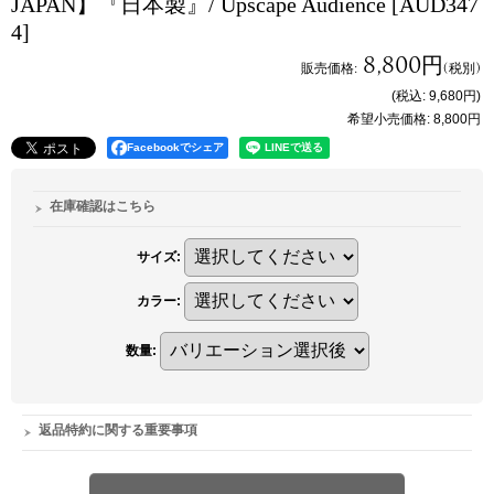
JAPAN】『日本製』/ Upscape Audience
[AUD347
4]
8,800円
販売価格
:
(税別)
(税込
:
9,680円
)
希望小売価格
:
8,800円
Facebookでシェア
在庫確認はこちら
サイズ
:
カラー
:
数量
:
返品特約に関する重要事項