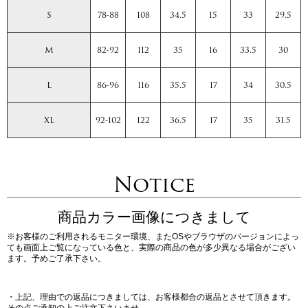
S
78-88
108
34.5
15
33
29.5
M
82-92
112
35
16
33.5
30
L
86-96
116
35.5
17
34
30.5
XL
92-102
122
36.5
17
35
31.5
Notice
商品カラー画像につきまして
※お客様のご利用されるモニター環境、またOSやブラウザのバージョンによっ
ても画面上ご覧になっている色と、実際の商品の色が多少異なる場合がござい
ます。予めご了承下さい。
・上記、理由での返品につきましては、お客様都合の返品とさせて頂きます。
その点ご承知の上ご注文下さいませ。