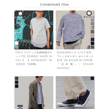
Coordinate Item
USAファブリック丸胴国産ポケ
Basque10オンス（バスク天竺）
ットTEE【FABRIC MADE IN
フレンチボーダー ボートネック
USA】【ASSEMBLED IN
BOX Tee【MADE IN JAPAN】
JAPAN】『日本製』
『日本製』/ Upscape
Audience