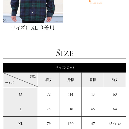
Size
サイズ(cm)
部位
着丈
身幅
肩幅
袖丈
サイズ
M
72
114
45
63
L
75
118
46
64
XL
79
120
47
65/td>