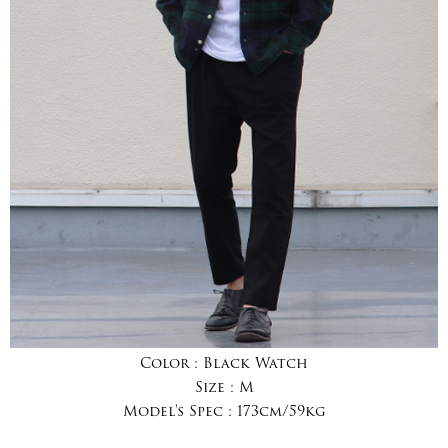
Color :
Black Watch
Size :
M
Model's Spec :
173cm/59kg