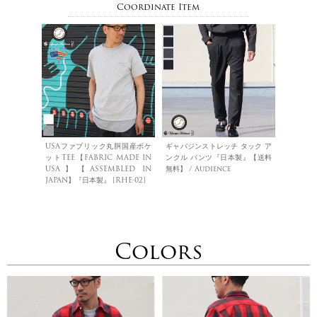
Coordinate Item
USAファブリック丸胴国産ポケ
ギャバジンストレッチ タック ア
ットTEE【FABRIC MADE IN
ンクル パンツ『日本製』【送料
USA】【ASSEMBLED IN
無料】 / Audience
JAPAN】『日本製』 [RHE-02]
Colors