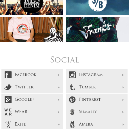
Social
Facebook
Instagram
Twitter
Tumblr
Google+
Pinterest
WEAR
Sumally
Exite
Ameba