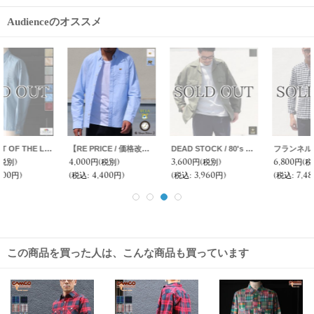
Audienceのオススメ
フランネルチェックチビ衿ボタンダウン長袖_Shirts【MADE IN JAPAN】『日本製』/ Upscape Audience
【価格改定/RE PRICE】マドラス大判チェックスタンドスモールカラー シャツジャケット【MADE IN JAPAN】『日本製』/ Upscape Audience
シャーリングボタンダウン長袖シャツ【MADE IN JAPAN】『日本製』/ Upscape Audience
6,800円
(税別)
2,000円
(税別)
5,900円
(税別)
(税込
:
7,480円)
(税込
:
2,200円)
(税込
:
6,490円)
この商品を買った人は、こんな商品も買っています