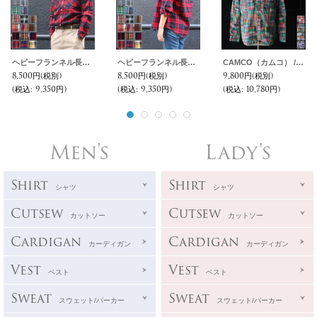
ヘビーフランネル長袖ワークネルシャツ / CAMCO
ヘビーフランネル長袖ワークネルシャツ［Lady's］ / CAMCO
CAMCO（カムコ） / Madras Patchwork Shirts(マドラスパッチワーク長袖シャツ)
8,500円
(税別)
8,500円
(税別)
9,800円
(税別)
(税込
:
9,350円)
(税込
:
9,350円)
(税込
:
10,780円)
Men's
Lady's
Shirt
Shirt
シャツ
シャツ
Cutsew
Cutsew
カットソー
カットソー
Cardigan
Cardigan
カーディガン
カーディガン
Vest
Vest
ベスト
ベスト
Sweat
Sweat
スウェット/パーカー
スウェット/パーカー