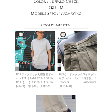
Color :
Buffalo Check
Size :
M
Model's Spec :
173cm/59kg
Coordinate Item
USAファブリック丸胴国産ポケ
30/2ウエポン タックワイド グル
ットTEE【FABRIC MADE IN
カ アンクル パンツ『日本製』 /
USA】【ASSEMBLED IN
Upscape Audience
JAPAN】『日本製』 [RHE-02]
[AUD3451]