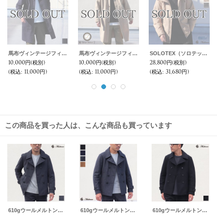
馬布ヴィンテージフィニッシュ ルーズFIT ステンカラーコート【MADE IN JAPAN】『日本製』【送料無料】 / Upscape Audience
馬布ヴィンテージフィニッシュ ルーズFIT ステンカラーコート【MADE IN JAPAN】『日本製』【送料無料】 / Upscape Audience
SOLOTEX（ソロテックス）ポリエステルウール シームレス ダウンジャケット【送料無料】 / Audience
10,000円
(税別)
10,000円
(税別)
28,800円
(税別)
(税込
:
11,000円)
(税込
:
11,000円)
(税込
:
31,680円)
この商品を買った人は、こんな商品も買っています
610gウールメルトン サーモライト中綿Pコート 【送料無料】 / Audience
610gウールメルトン サーモライト中綿Pコート 【送料無料】 / Audience
610gウールメルトン サーモライト中綿Pコート 【送料無料】 / Audience