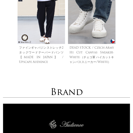
ファインギャバジンストレッチ2
DEAD STOCK / Czech Army
タックワードテーパードパンツ
Hi Cut Canvas Sneaker-
【MADE IN JAPAN】 /
White-（チェコ軍 ハイカットキ
Upscape Audience
ャンバススニーカー/White）
Brand