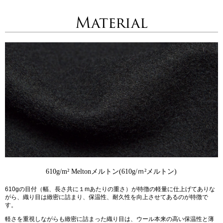
Material
610g/m² Melton
メルトン(610g/ｍ²メルトン)
610gの目付（幅、長さ共に１mあたりの重さ）が特徴の軽量に仕上げてありな
がら、織り目は緻密に詰まり、保温性、耐久性を向上させてあるのが特徴で
す。
軽さを重視しながらも緻密に詰まった織り目は、ウール本来の高い保温性と薄