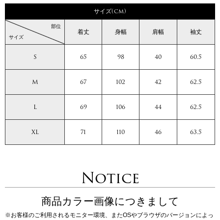
サイズ(cm)
部位
着丈
身幅
肩幅
袖丈
サイズ
S
65
98
40
60.5
M
67
102
42
62.5
L
69
106
44
62.5
XL
71
110
46
63.5
Notice
商品カラー画像につきまして
※お客様のご利用されるモニター環境、またOSやブラウザのバージョンによっ