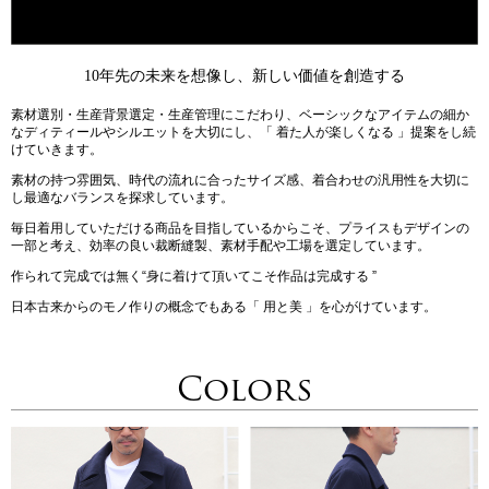
10年先の未来を想像し、新しい価値を創造する
素材選別・生産背景選定・生産管理にこだわり、ベーシックなアイテムの細か
なディティールやシルエットを大切にし、「 着た人が楽しくなる 」提案をし続
けていきます。
素材の持つ雰囲気、時代の流れに合ったサイズ感、着合わせの汎用性を大切に
し最適なバランスを探求しています。
毎日着用していただける商品を目指しているからこそ、プライスもデザインの
一部と考え、効率の良い裁断縫製、素材手配や工場を選定しています。
作られて完成では無く“身に着けて頂いてこそ作品は完成する ”
日本古来からのモノ作りの概念でもある「 用と美 」を心がけています。
Colors