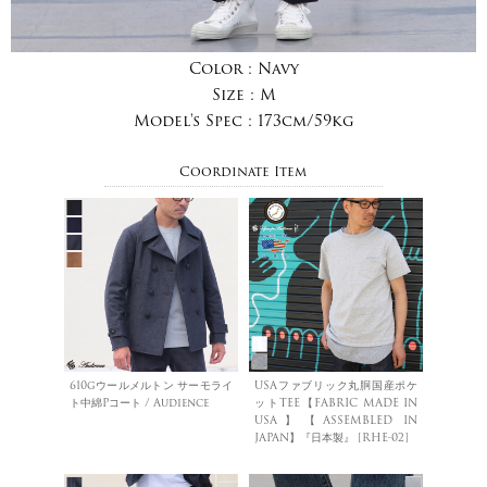
Color :
Navy
Size :
M
Model's Spec :
173cm/59kg
Coordinate Item
610gウールメルトン サーモライ
USAファブリック丸胴国産ポケ
ト中綿Pコート / Audience
ットTEE【FABRIC MADE IN
USA】【ASSEMBLED IN
JAPAN】『日本製』 [RHE-02]