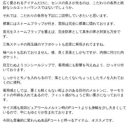
広く愛されるアイテムだけに、センスの良さが光るのは、こだわりの各所と絶
妙なシルエットバランスではないでしょうか。
それでは、こだわりの各所を下記にご説明していきたいと思います。
襟裏にはストームフラップが付き、普段は完全に襟裏に隠れております。
首元をストームフラップを覆えば、完全防寒として真冬の寒さ対策も万全で
す。
三角ステッチの両玉縁のマフポケットも忠実に再現されてますね。
袖ベルトも忘れておりません。後、良く見落としがちですが、内側に付けた内
ポケット。
目立たぬようコンシールジップで、着用感にも影響を与えぬよう、ひっそり付
いております。
しっかりとモノを入れらるので、落としたくないちょっとしたモノを入れてお
くのに便利。
着用感としては、重くも軽くもない程よさのある目付のメルトンに、サーモラ
イトの中綿を入れてあるので、フィット感がちょうど良い重さになっておりま
す。
サイズ感も前回ピュアウールメルトン時のPコートよりも身幅を少し大きくして
いるので、中にもゆとりが生まれております。
今回も普遍的に変わらぬ名品Pコートと呼べるアイテム、オススメです。