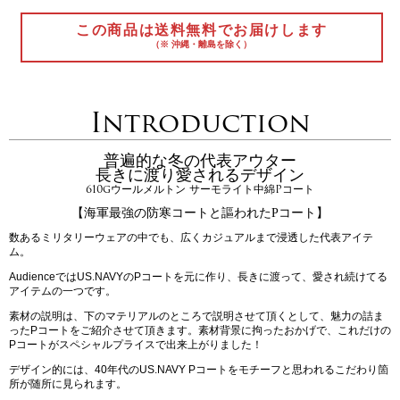
この商品は送料無料でお届けします
（※ 沖縄・離島を除く）
Introduction
普遍的な冬の代表アウター
長きに渡り愛されるデザイン
610gウールメルトン サーモライト中綿Pコート
【海軍最強の防寒コートと謳われたPコート】
数あるミリタリーウェアの中でも、広くカジュアルまで浸透した代表アイテ
ム。
AudienceではUS.NAVYのPコートを元に作り、長きに渡って、愛され続けてる
アイテムの一つです。
素材の説明は、下のマテリアルのところで説明させて頂くとして、魅力の詰ま
ったPコートをご紹介させて頂きます。素材背景に拘ったおかげで、これだけの
Pコートがスペシャルプライスで出来上がりました！
デザイン的には、40年代のUS.NAVY Pコートをモチーフと思われるこだわり箇
所が随所に見られます。