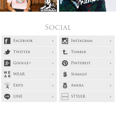
Social
Facebook
Instagram
Twitter
Tumblr
Google+
Pinterest
WEAR
Sumally
Exite
Ameba
LINE
STYLER