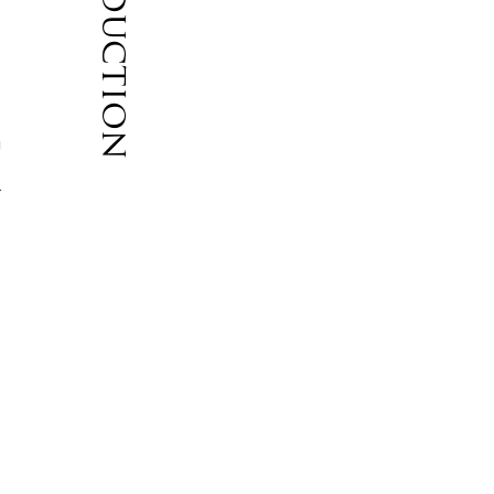
Introduction
も
物
グ
良