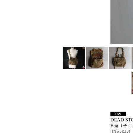
DEAD STOC
Bag（チ
[
INS5233
]