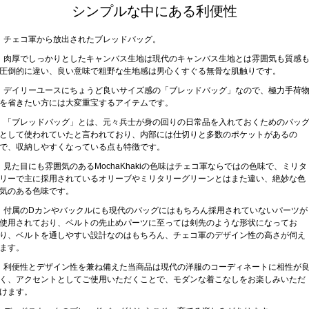
シンプルな中にある利便性
チェコ軍から放出されたブレッドバッグ。
肉厚でしっかりとしたキャンバス生地は現代のキャンバス生地とは雰囲気も質感
圧倒的に違い、良い意味で粗野な生地感は男心くすぐる無骨な肌触りです。
デイリーユースにちょうど良いサイズ感の「ブレッドバッグ」なので、極力手荷
を省きたい方には大変重宝するアイテムです。
「ブレッドバッグ」とは、元々兵士が身の回りの日常品を入れておくためのバッ
として使われていたと言われており、内部には仕切りと多数のポケットがあるの
で、収納しやすくなっている点も特徴です。
見た目にも雰囲気のあるMochaKhakiの色味はチェコ軍ならではの色味で、ミリタ
リーで主に採用されているオリーブやミリタリーグリーンとはまた違い、絶妙な色
気のある色味です。
付属のDカンやバックルにも現代のバッグにはもちろん採用されていないパーツが
使用されており、ベルトの先止めパーツに至っては剣先のような形状になってお
り、ベルトを通しやすい設計なのはもちろん、チェコ軍のデザイン性の高さが伺え
ます。
利便性とデザイン性を兼ね備えた当商品は現代の洋服のコーディネートに相性が
く、アクセントとしてご使用いただくことで、モダンな着こなしをお楽しみいただ
けます。