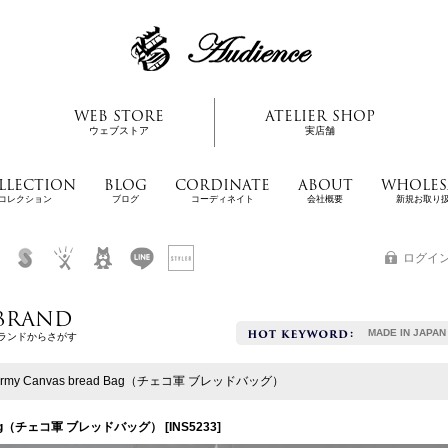
WEB STORE
ATELIER SHOP
ウェブストア
実店舗
LLECTION
BLOG
CORDINATE
ABOUT
WHOLES
コレクション
ブログ
コーディネイト
会社概要
新規お取り
ログイ
BRAND
MADE IN JAPAN
ランドからさがす
h Army Canvas bread Bag（チェコ軍 ブレッドバッグ）
ead Bag（チェコ軍 ブレッドバッグ）
[
INS5233
]