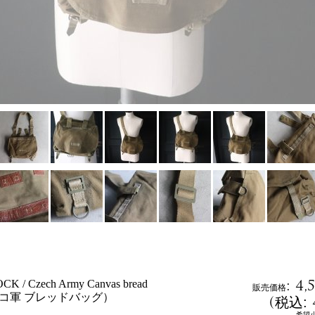
:
4,
K / Czech Army Canvas bread
販売価格
ェコ軍 ブレッドバッグ）
(
税込
:
希望