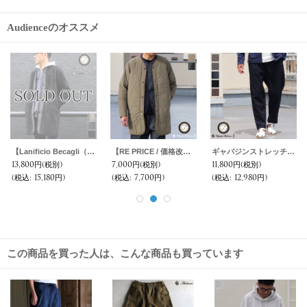
Audienceのオススメ
コーマ天竺ヘムラウンド 胸ポケ付き C/N L/S Tee【MADE IN JAPAN】/ Upscape Audience
【RE PRICE / 価格改定】Teflon（テフロン）耐水撥水コットンタッチナイロンウェーブキルトUS エアホースブルゾン【MADE IN JAPAN】『日本製』/ Upscape Audience
5,400円
(税別)
7,000円
(税別)
(税込
:
5,940円)
(税込
:
7,700円)
この商品を買った人は、こんな商品も買っています