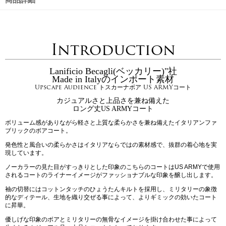
Introduction
Lanificio Becagli(ベッカリー)"社
Made in Italyのインポート素材
Upscape Audience トスカーナボア US ARMYコート
カジュアルさと上品さを兼ね備えた
ロング丈US ARMYコート
ボリューム感がありながら軽さと上質な柔らかさを兼ね備えたイタリアンファ
ブリックのボアコート。
発色性と風合いの柔らかさはイタリアならではの素材感で、抜群の着心地を実
現しています。
ノーカラーの見た目がすっきりとした印象のこちらのコートはUS ARMYで使用
されるコートのライナーイメージがファッショナブルな印象を醸し出します。
袖の切替にはコットンタッチのひょうたんキルトを採用し、ミリタリーの象徴
的なディテール、生地を織り交ぜる事によって、よりギミックの効いたコート
に昇華。
優しげな印象のボアとミリタリーの無骨なイメージを掛け合わせた事によって