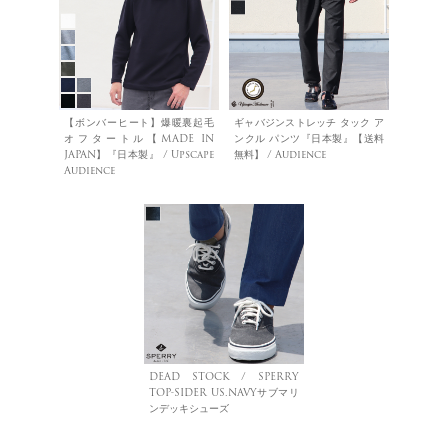
【ボンバーヒート】爆暖裏起毛
ギャバジンストレッチ タック ア
オフタートル【MADE IN
ンクル パンツ『日本製』【送料
JAPAN】『日本製』 / Upscape
無料】 / Audience
Audience
DEAD STOCK / SPERRY
TOP-SIDER US.NAVYサブマリ
ンデッキシューズ