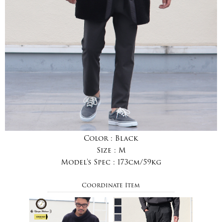
Color :
Black
Size :
M
Model's Spec :
173cm/59kg
Coordinate Item