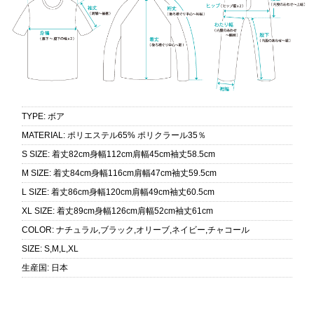
TYPE
:
ボア
MATERIAL
:
ポリエステル65% ポリクラール35％
S SIZE
:
着丈82cm身幅112cm肩幅45cm袖丈58.5cm
M SIZE
:
着丈84cm身幅116cm肩幅47cm袖丈59.5cm
L SIZE
:
着丈86cm身幅120cm肩幅49cm袖丈60.5cm
XL SIZE
:
着丈89cm身幅126cm肩幅52cm袖丈61cm
COLOR
:
ナチュラル,ブラック,オリーブ,ネイビー,チャコール
SIZE
:
S,M,L,XL
生産国
:
日本