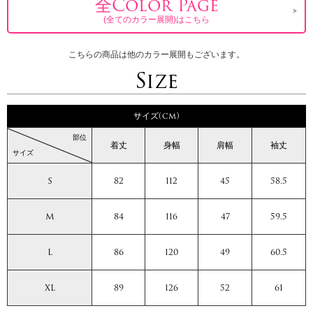
全Color Page
(全てのカラー展開)はこちら
こちらの商品は他のカラー展開もございます。
Size
サイズ(cm)
部位
着丈
身幅
肩幅
袖丈
サイズ
S
82
112
45
58.5
M
84
116
47
59.5
L
86
120
49
60.5
XL
89
126
52
61