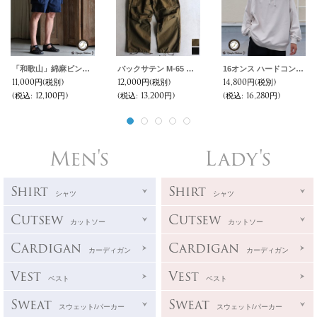
「和歌山」綿麻ビンテージソフトキャンバス ガーデニングカーゴ イージーショーツ【MADE IN JAPAN】『日本製』 / Upscape Audience
バックサテン M-65 US ARMY カーゴ イージーパンツ /Audience
16オンス ハードコンパクト ヘビー裏毛 ラグラン XL ガゼットプルパーカー【MADE IN JAPAN】【送料無料】『日本製』 / Upscape Audience
11,000円
(税別)
12,000円
(税別)
14,800円
(税別)
(税込
:
12,100円)
(税込
:
13,200円)
(税込
:
16,280円)
Men's
Lady's
Shirt
Shirt
シャツ
シャツ
Cutsew
Cutsew
カットソー
カットソー
Cardigan
Cardigan
カーディガン
カーディガン
Vest
Vest
ベスト
ベスト
Sweat
Sweat
スウェット/パーカー
スウェット/パーカー