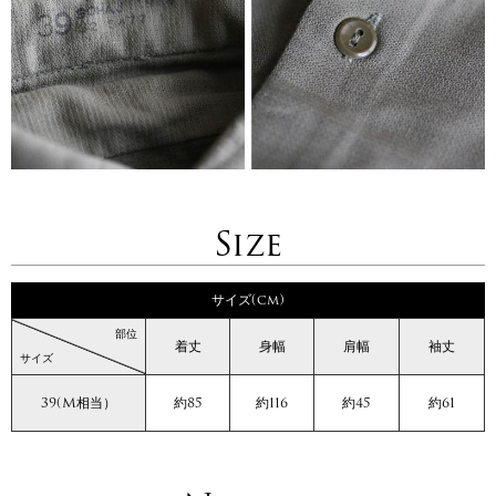
Size
サイズ(cm)
部位
着丈
身幅
肩幅
袖丈
サイズ
39(M相当）
約85
約116
約45
約61