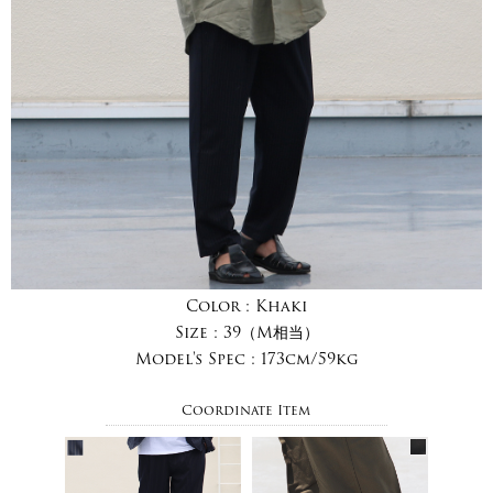
Color :
Khaki
Size :
39（M相当）
Model's Spec :
173cm/59kg
Coordinate Item