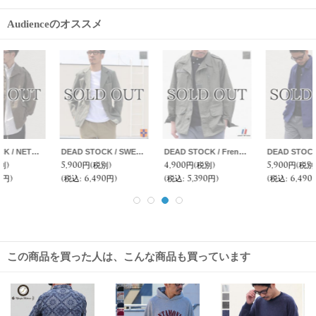
Audienceのオススメ
DEAD STOCK / SWEDISH ARMY PRISONAR JACKET（スウェーデン軍 プリズナージャケット）
DEAD STOCK / French Army F1Jacket（フランス軍 F-1ジャケット）
DEAD STOCK / ITALIA MILITARY Security Jacket（イタリア軍セキュリティジャケット）
5,900円
(税別)
4,900円
(税別)
5,900円
(税別)
(税込
:
6,490円)
(税込
:
5,390円)
(税込
:
6,490円)
この商品を買った人は、こんな商品も買っています