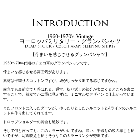
Introduction
1960-1970's Vintage
ヨーロッパミリタリー・グランパシャツ
DEAD STOCK / Czech Army Sleeping Shirts
【佇まいを感じさせるグランパシャツ】
1960〜70年代頃のチェコ軍のグランパシャツです。
佇まいを感じさせる雰囲気があります。
素材は平織りのコットンですが、綾がしっかり出てる感じですかね。
前立ても裏前立てと呼ばれる、通常、折り返しの部分が表にくるところを裏に
することで、前立てが二重に見えずに、ミニマルなデザインに仕上がっていま
す。。
またフロントに入ったダーツが、ゆったりとしたシルエットとAラインのシルエ
ットを作り出してくれてます。
ドロップショルダーの具合も絶妙です。
そして何と言っても、このカラーがいいですね。渋い。平織りの綾の感じも良
いですが、写真映えも良さそうなこのカラーリングが秀逸です。