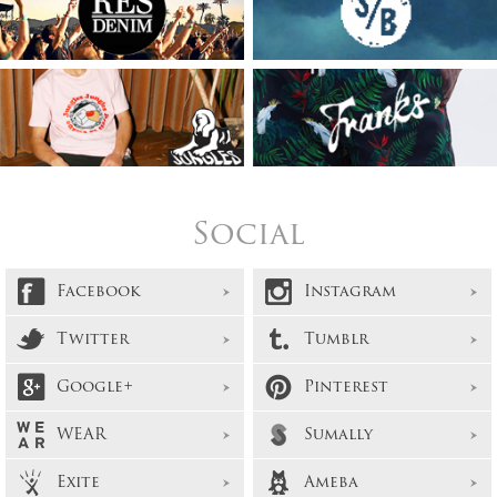
Social
Facebook
Instagram
Twitter
Tumblr
Google+
Pinterest
WEAR
Sumally
Exite
Ameba