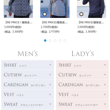
【RE PRICE / 価格改定】バンダナプリントボタンダウンカラー長袖シャツ【MADE IN JAPAN】『日本製』/ Upscape Audience
【RE PRICE/価格改定】コーマ裏毛プリントプルオーバー長袖パーカー【MADE IN JAPAN】『日本製』/ Upscape Audience
【RE PRICE/価格改定】パイルシャギー サドルショルダー C/N L/S ニットソー【MADE IN JAPAN】『日本製』/ Upscape Audience
3,000円
(税別)
2,700円
(税別)
3,000円
(税別)
(税込
:
3,300円)
(税込
:
2,970円)
(税込
:
3,300円)
Men's
Lady's
Shirt
Shirt
シャツ
シャツ
Cutsew
Cutsew
カットソー
カットソー
Cardigan
Cardigan
カーディガン
カーディガン
Vest
Vest
ベスト
ベスト
Sweat
Sweat
スウェット/パーカー
スウェット/パーカー