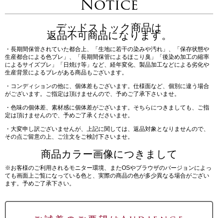
Notice
デッドストック商品は
返品不可商品になります。
・長期間保管されていた都合上、「生地に若干の染みや汚れ」、「保存状態や
生産都合による色ブレ」、「長期間保管によるほこり臭」「後染め加工の縮率
によるサイズブレ」「日焼け等」など、経年変化、製品加工などによる劣化や
生産背景によるブレがある商品もございます。
・コンディションの他に、個体差もございます。仕様面など、個別に違う場合
がございます。ご指定は頂けませんので、予めご了承下さいませ。
・色味の個体差、素材感に個体差がございます。そちらにつきましても、ご指
定は頂けませんので、予めご了承くださいませ。
・大変申し訳ございませんが、上記に関しては、返品対象となりませんので、
その点ご留意の上、ご注文をご検討下さいませ。
商品カラー画像につきまして
※お客様のご利用されるモニター環境、またOSやブラウザのバージョンによっ
ても画面上ご覧になっている色と、実際の商品の色が多少異なる場合がござい
ます。予めご了承下さい。