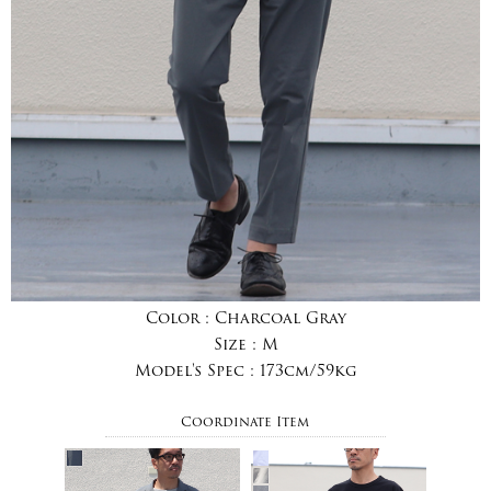
Color :
Charcoal Gray
Size :
M
Model's Spec :
173cm/59kg
Coordinate Item