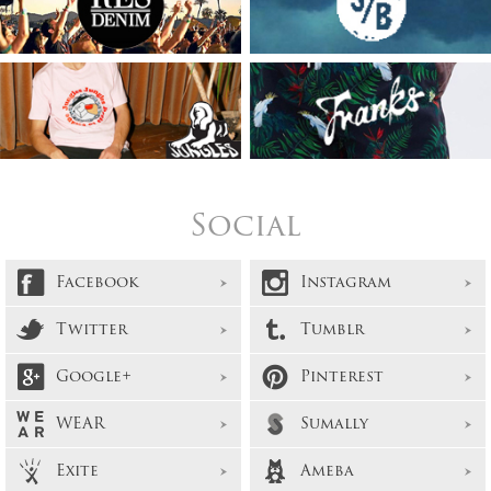
Social
Facebook
Instagram
Twitter
Tumblr
Google+
Pinterest
WEAR
Sumally
Exite
Ameba