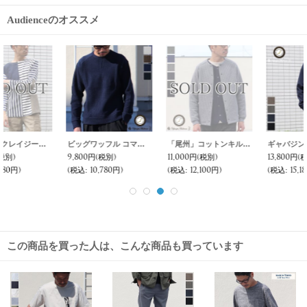
Audienceのオススメ
ギャバジンストレッチ コーチジャケット【MADE IN JAPAN】 『日本製』【送料無料】 / Upscape Audience
ボンバーヒート爆暖裏起毛ノーカラースナップジャケット【MADE IN JAPAN】『日本製 / Upscape Audience
【RE PRICE / 価格改定】ギャバジンストレッチG9ジャケット【MADE IN JAPAN】『日本製』/ Upscape Audience
13,800円
(税別)
9,800円
(税別)
8,000円
(税別)
(税込
:
15,180円)
(税込
:
10,780円)
(税込
:
8,800円)
この商品を買った人は、こんな商品も買っています