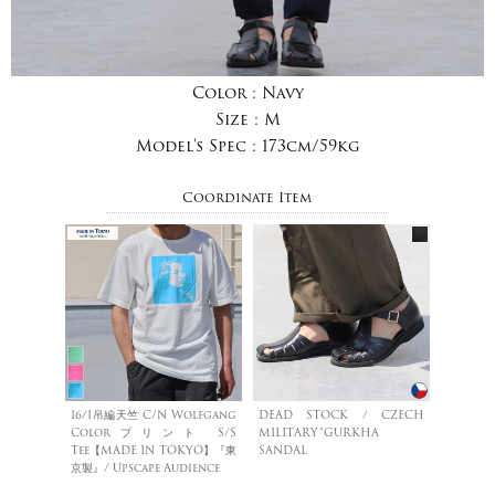
Color :
Navy
Size :
M
Model's Spec :
173cm/59kg
Coordinate Item
16/1吊編天竺 C/N Wolfgang
DEAD STOCK / CZECH
Colorプリント S/S
MILITARY”GURKHA
Tee【MADE IN TOKYO】『東
SANDAL
京製』/ Upscape Audience