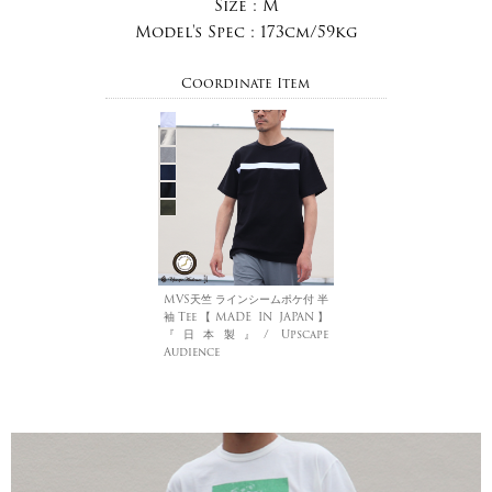
Size :
M
Model's Spec :
173cm/59kg
Coordinate Item
MVS天竺 ラインシームポケ付 半
袖Tee【MADE IN JAPAN】
『日本製』/ Upscape
Audience