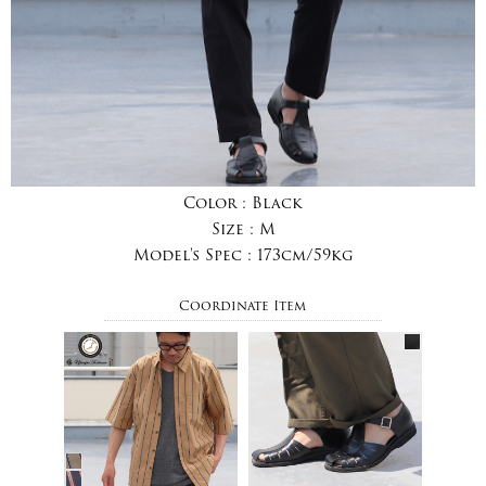
Color :
Black
Size :
M
Model's Spec :
173cm/59kg
Coordinate Item