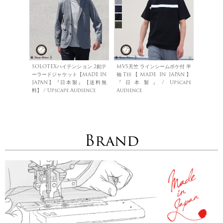
SOLOTEXハイテンション 2釦テ
MVS天竺 ラインシームポケ付 半
ーラードジャケット【MADE IN
袖Tee【MADE IN JAPAN】
JAPAN】『日本製』【送料無
『日本製』/ Upscape
料】 / Upscape Audience
Audience
Brand