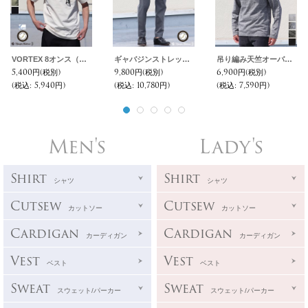
VORTEX 8オンス（MVS天竺）グラスポケット付 レギュラー半袖Tee【MADE IN JAPAN】『日本製』/ Upscape Audience
ギャバジンストレッチ イージー テーパードイージーアンクルパンツ【MADE IN JAPAN】『日本製』 / Upscape Audience
吊り編み天竺オーバーラップC/N グラスポケ付き L/S Tee【MADE IN TOKYO】『東京製』/ Upscape Audience
5,400円
(税別)
9,800円
(税別)
6,900円
(税別)
(税込
:
5,940円)
(税込
:
10,780円)
(税込
:
7,590円)
Men's
Lady's
Shirt
Shirt
シャツ
シャツ
Cutsew
Cutsew
カットソー
カットソー
Cardigan
Cardigan
カーディガン
カーディガン
Vest
Vest
ベスト
ベスト
Sweat
Sweat
スウェット/パーカー
スウェット/パーカー