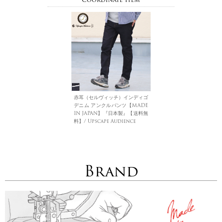
赤耳（セルヴィッチ）インディゴ
デニム アンクルパンツ【MADE
IN JAPAN】『日本製』【送料無
料】/ Upscape Audience
Brand