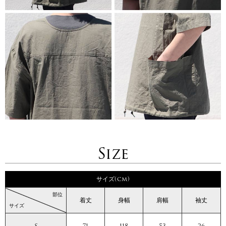
Size
サイズ(cm)
部位
着丈
身幅
肩幅
袖丈
サイズ
S
71
118
53
26