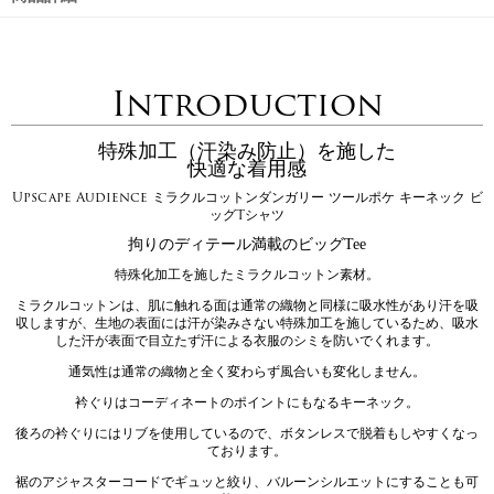
Introduction
特殊加工（汗染み防止）を施した
快適な着用感
Upscape Audience ミラクルコットンダンガリー ツールポケ キーネック ビ
ッグTシャツ
拘りのディテール満載のビッグTee
特殊化加工を施したミラクルコットン素材。
ミラクルコットンは、肌に触れる面は通常の織物と同様に吸水性があり汗を吸
収しますが、生地の表面には汗が染みさない特殊加工を施しているため、吸水
した汗が表面で目立たず汗による衣服のシミを防いでくれます。
通気性は通常の織物と全く変わらず風合いも変化しません。
衿ぐりはコーディネートのポイントにもなるキーネック。
後ろの衿ぐりにはリブを使用しているので、ボタンレスで脱着もしやすくなっ
ております。
裾のアジャスターコードでギュッと絞り、バルーンシルエットにすることも可