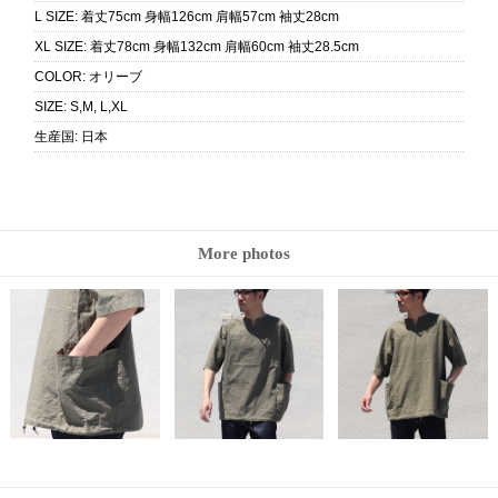
L SIZE
:
着丈75cm 身幅126cm 肩幅57cm 袖丈28cm
XL SIZE
:
着丈78cm 身幅132cm 肩幅60cm 袖丈28.5cm
COLOR
:
オリーブ
SIZE
:
S,M, L,XL
生産国
:
日本
More photos