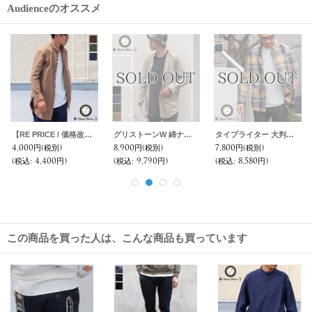
Audienceのオススメ
【RE PRICE / 価格改定】グリストーンW 高密度オックスストレッチ ローマシャツコート【MADE IN JAPAN】『日本製』/ Upscape Audience
グリストーンW 綿ナイロン高密度ギャバ ルーズFIT バンドカラー ツールポケ 長袖シャツ【MADE IN JAPAN】『日本製』Upscape Audience
タイプライター 大判チェック ルーズFIT 裏前立 レギュラーカラー L/Sシャツ【MADE IN JAPAN】『日本製』/ Upscape Audience
4,000円
(税別)
8,900円
(税別)
7,800円
(税別)
(税込
:
4,400円)
(税込
:
9,790円)
(税込
:
8,580円)
この商品を買った人は、こんな商品も買っています