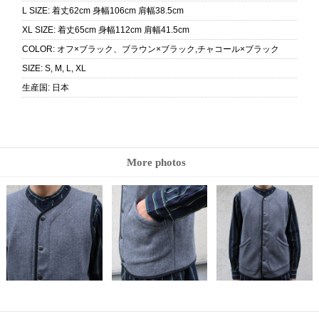
L SIZE
:
着丈62cm 身幅106cm 肩幅38.5cm
XL SIZE
:
着丈65cm 身幅112cm 肩幅41.5cm
COLOR
:
オフ×ブラック、ブラウン×ブラック,チャコール×ブラック
SIZE
:
S, M, L, XL
生産国
:
日本
More photos