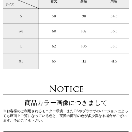
着丈
身幅
肩幅
サイズ
S
58
98
34.5
M
60
102
36.5
L
62
106
38.5
XL
65
112
41.5
Notice
商品カラー画像につきまして
※お客様のご利用されるモニター環境、またOSやブラウザのバージョンによっ
ても画面上ご覧になっている色と、実際の商品の色が多少異なる場合がござい
ます。予めご了承下さい。