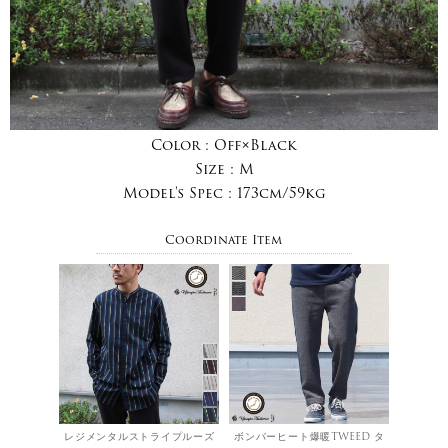
Color :
Off×Black
Size :
M
Model's Spec :
173cm/59kg
Coordinate Item
レジメンタルストライプルーズ
ボンバーヒート爆暖TWEED タ