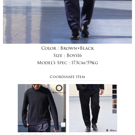
Color :
Brown×Black
Size :
Boys16
Model's Spec :
173cm/59kg
Coordinate Item