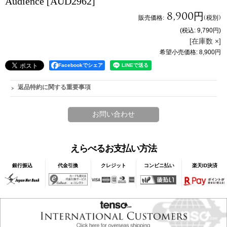
Audience
[AUD2962]
8,900円
販売価格
:
(税別)
(税込
:
9,790円
)
[在庫数 ×]
希望小売価格
:
8,900円
Facebookでシェア
返品特約に関する重要事項
えらべるお支払い方法
銀行振込
代金引換
クレジット
コンビニ払い
楽天ID決済