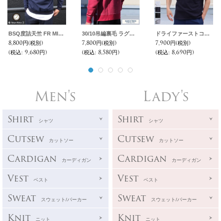
BSQ度詰天竺 FR MILITARY ラインスウェット【MADE IN JAPAN】『日本製』/ Upscape Audience
30/10吊編裏毛 ラグランスウェット【MADE IN TOKYO】『東京製』/ Upscape Audience
ドライファーストコットン鹿の子スタンドスモールカラーラインポロ【MADE IN JAPAN】『日本製』 / Upscape Audience
8,800円
(税別)
7,800円
(税別)
7,900円
(税別)
(税込
:
9,680円)
(税込
:
8,580円)
(税込
:
8,690円)
Men's
Lady's
Shirt
Shirt
シャツ
シャツ
Cutsew
Cutsew
カットソー
カットソー
Cardigan
Cardigan
カーディガン
カーディガン
Vest
Vest
ベスト
ベスト
Sweat
Sweat
スウェット/パーカー
スウェット/パーカー
Knit
Knit
ニット
ニット