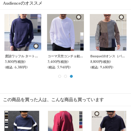
Audienceのオススメ
度詰ワッフル タートルネック フィンガーホール L/S【MADE IN JAPAN】『日本製』/ Upscape Audience
コーマ天竺コンチョ釦ヘンリーネック L/S Tee【MADE IN JAPAN】/ Upscape Audience
Basque10オンス（バスク天竺）クレイジーボートネック L/S Tee 【MADE IN JAPAN】『日本製』 / Upscape Audience
5,800円
(税別)
5,400円
(税別)
8,800円
(税別)
(税込
:
6,380円)
(税込
:
5,940円)
(税込
:
9,680円)
この商品を買った人は、こんな商品も買っています