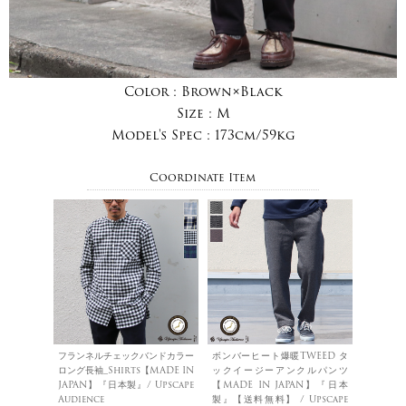
Color :
Brown×Black
Size :
M
Model's Spec :
173cm/59kg
Coordinate Item
フランネルチェックバンドカラー
ボンバーヒート爆暖TWEED タ
ロング長袖_Shirts【MADE IN
ックイージーアンクルパンツ
JAPAN】『日本製』/ Upscape
【MADE IN JAPAN】『日本
Audience
製』【送料無料】 / Upscape