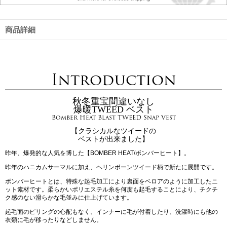
商品詳細
Introduction
秋冬重宝間違いなし
爆暖TWEED ベスト
Bomber Heat Blast TWEED Snap Vest
【クラシカルなツイードの
ベストが出来ました】
昨年、爆発的な人気を博した【BOMBER HEAT/ボンバーヒート】。
昨年のハニカムサーマルに加え、ヘリンボーンツイード柄で新たに展開です。
ボンバーヒートとは、特殊な起毛加工により裏面をベロアのように加工したニ
ット素材です。柔らかいポリエステル糸を何度も起毛することにより、チクチ
ク感のない滑らかな毛並みに仕上げています。
起毛面のピリングの心配もなく、インナーに毛が付着したり、洗濯時にも他の
衣類に毛が移ったりなどしません。