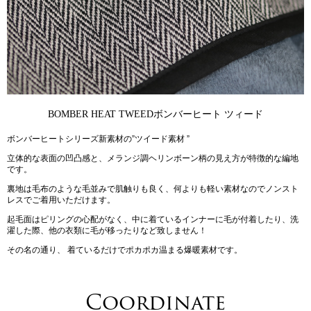
BOMBER HEAT TWEED
ボンバーヒート ツィード
ボンバーヒートシリーズ新素材の”ツイード素材 ”
立体的な表面の凹凸感と、メランジ調ヘリンボーン柄の見え方が特徴的な編地
です。
裏地は毛布のような毛並みで肌触りも良く、何よりも軽い素材なのでノンスト
レスでご着用いただけます。
起毛面はピリングの心配がなく、中に着ているインナーに毛が付着したり、洗
濯した際、他の衣類に毛が移ったりなど致しません！
その名の通り、 着ているだけでポカポカ温まる爆暖素材です。
Coordinate