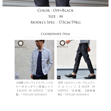
Color :
Off×Black
Size :
M
Model's Spec :
173cm/59kg
Coordinate Item
小花柄リネンワイドスプレッドカ
赤耳（セルヴィッチ）デニムアン
ラーボタンダウン長袖シャツ
クルパンツ【MADE IN
【MADE IN JAPAN】『日本
JAPAN】『日本製』【送料無
製』/ Upscape Audience
料】/ Upscape Audience