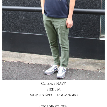
Color :
NAVY
Size :
M
Model's Spec :
173cm/63kg
Coordinate Item