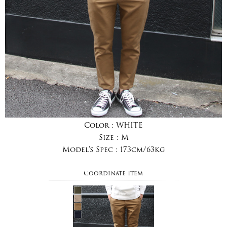
Color :
WHITE
Size :
M
Model's Spec :
173cm/63kg
Coordinate Item