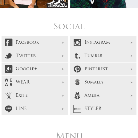
Social
Facebook
Instagram
Twitter
Tumblr
Google+
Pinterest
WEAR
Sumally
Exite
Ameba
LINE
STYLER
Menu