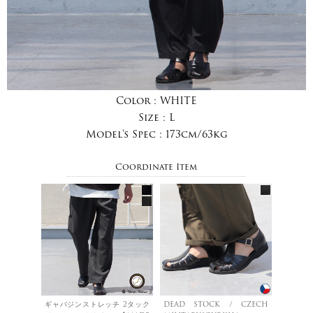
Color :
WHITE
Size :
L
Model's Spec :
173cm/63kg
Coordinate Item
ギャバジンストレッチ 2タック
DEAD STOCK / CZECH