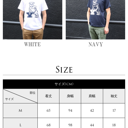
Size
サイズ(cm)
部位
着丈
身幅
肩幅
袖丈
サイズ
M
65
94
42
17
L
68
98
44
18