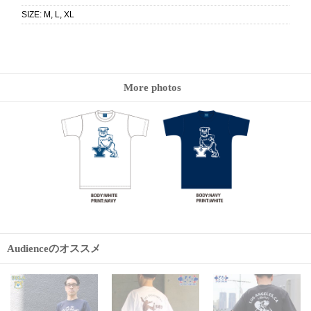
SIZE
:
M, L, XL
More photos
Audienceのオススメ