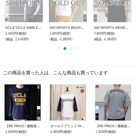
UCLA"UCLA EMBLEM"C/N S/S 6.6oz オールドプリントT / Audience
360°SPORTS WEAR（スリーシックスティスポーツウェア） "PLAY" 6oz米綿丸胴ポケ付きS/S Tee/ Audience
360°SPORTS WEAR（スリーシックスティスポーツウェア） "LA" 6オンス米綿丸胴ポケ付き半袖 Tee/ Audience
2,400円
(税別)
3,800円
(税別)
3,800円
(税別)
(税込
:
2,640円)
(税込
:
4,180円)
(税込
:
4,180円)
この商品を買った人は、こんな商品も買っています
【RE PRICE / 価格改定】UCLA"3段カレッジプリント" 6oz米綿丸胴L/S Tee/ Audience
オールドプリント"HARVARD"ヴィンテージセットインベースボールアンダーTEE [Lady's] / Audience
【RE PRICE / 価格改定】Harvard University "HARVARD" 7.1oz米綿丸胴オールドプリントクルーネックポケットT / Audience
2,000円
(税別)
6,800円
(税別)
1,200円
(税別)