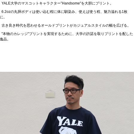
YALE大学のマスコットキャラクター”Handsome"を大胆にプリント。
6.2ozの丸胴ボディは使い込む程に体に馴染み、使えば使う程、魅力溢れる1枚
に。
古き良き時代を思わせるオールドプリントがカジュアルスタイルの幅を広げる。
"本物のカレッジ"プリントを実現するために、大学の許諾を取りプリントを配した
逸品。