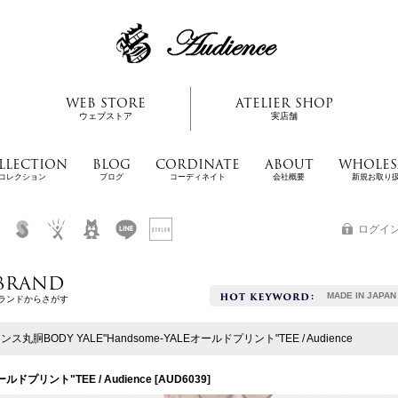
WEB STORE
ATELIER SHOP
ウェブストア
実店舗
LLECTION
BLOG
CORDINATE
ABOUT
WHOLES
コレクション
ブログ
コーディネイト
会社概要
新規お取り
ログイ
BRAND
MADE IN JAPAN
ランドからさがす
オンス丸胴BODY YALE"Handsome-YALEオールドプリント"TEE / Audience
ールドプリント"TEE / Audience
[
AUD6039
]