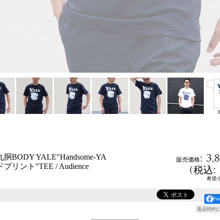
:
3,
胴BODY YALE"Handsome-YA
販売価格
リント"TEE / Audience
(
税込
:
希望
F
返品特約