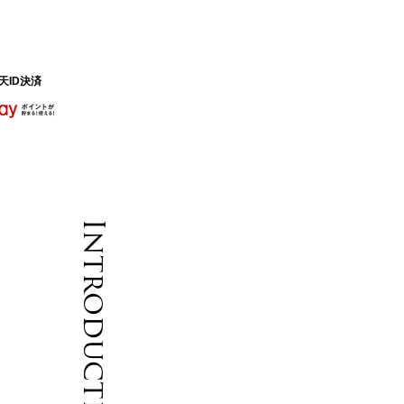
天ID決済
Introduction