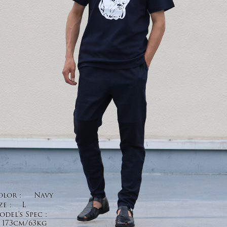
olor :
Navy
ze :
L
del's Spec :
173cm/63kg