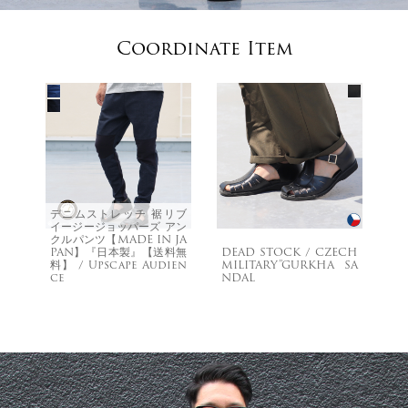
Coordinate Item
デニムストレッチ 裾リブ
イージージョッパーズ アン
クルパンツ【MADE IN JA
PAN】『日本製』【送料無
DEAD STOCK / CZECH
料】 / Upscape Audien
MILITARY”GURKHA SA
ce
NDAL