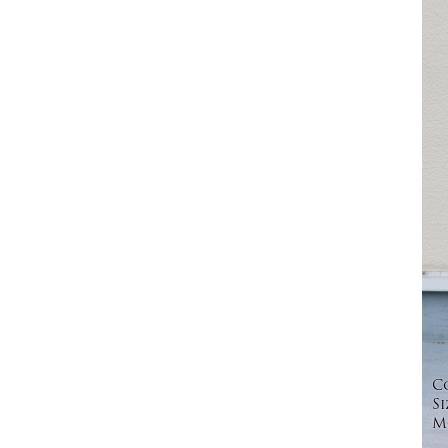
C
Si
Mo