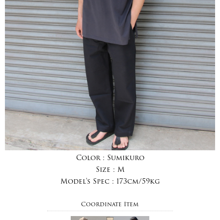
Color :
Sumikuro
Size :
M
Model's Spec :
173cm/59kg
Coordinate Item