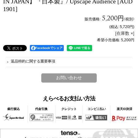
IN JAPAN】『日本製』/ Upscape Audience
[AUD
1901]
5,200円
販売価格
:
(税別)
(税込
:
5,720円
)
[在庫数 ×]
希望小売価格
:
5,200円
Facebookでシェア
返品特約に関する重要事項
えらべるお支払い方法
銀行振込
代金引換
クレジット
コンビニ払い
楽天ID決済