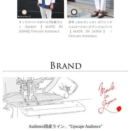
オックスベースボール9分袖ライ
赤耳（セルヴィッチ）ホワイトデ
ト/Jacket【MADE IN
ニムロークロッチアンクルパンツ
JAPAN】Upscape Audience
【MADE IN JAPAN】 /
Upscape Audience
Brand
Audience国産ライン、“Upscape Audience”