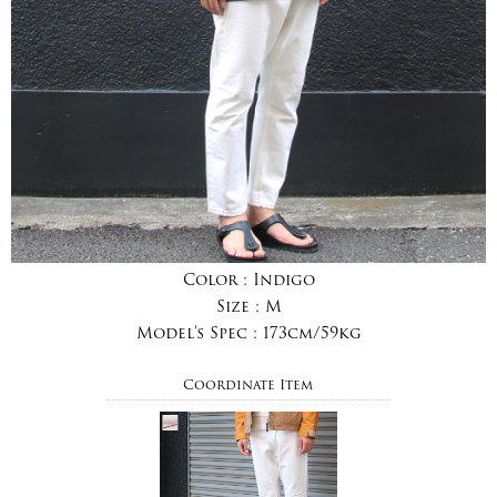
Color :
Indigo
Size :
M
Model's Spec :
173cm/59kg
Coordinate Item