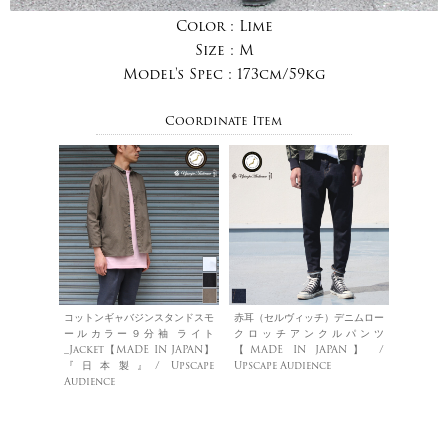
Color :
Lime
Size :
M
Model's Spec :
173cm/59kg
Coordinate Item
コットンギャバジンスタンドスモ
赤耳（セルヴィッチ）デニムロー
ールカラー９分袖 ライト
クロッチアンクルパンツ
_Jacket【MADE IN JAPAN】
【MADE IN JAPAN】 /
『日本製』/ Upscape
Upscape Audience
Audience