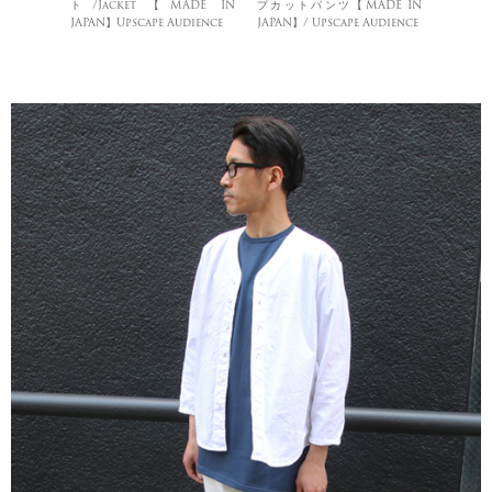
ト/Jacket【MADE IN
プカットパンツ【MADE IN
JAPAN】Upscape Audience
JAPAN】/ Upscape Audience