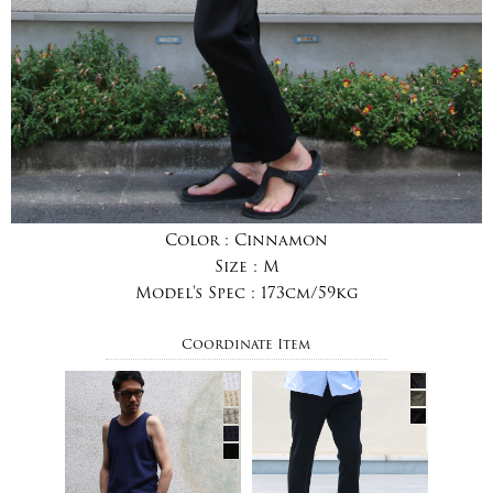
Color :
Cinnamon
Size :
M
Model's Spec :
173cm/59kg
Coordinate Item