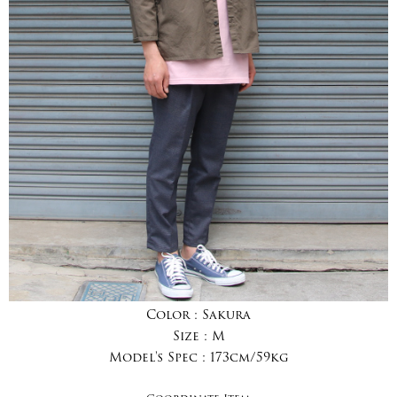
Color :
Sakura
Size :
M
Model's Spec :
173cm/59kg