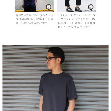
度詰ワッフル ロングタンクトッ
3段スムース テーパード イージ
プ【MADE IN JAPAN】『日本
ーアンクルパンツ【MADE IN
製』/ Upscape Audience
JAPAN】『日本製』【送料無
料】 / Upscape Audience