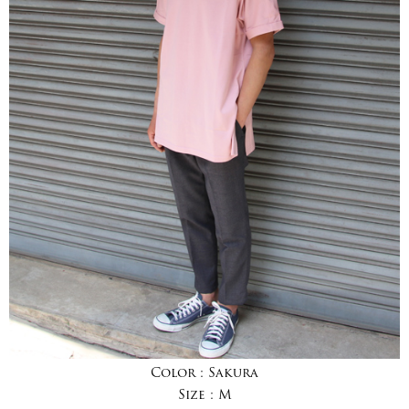
Color :
Sakura
Size :
M