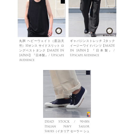
丸胴 ヘビーウェイト（度詰天
ギャバジンストレッチ 2タック
竺）10オンス サイドスリット ロ
イージーワイドパンツ【MADE
ングベストタンク【MADE IN
IN JAPAN】『日本製』/
JAPAN】『日本製』/ Upscape
Upscape Audience
Audience
DEAD STOCK / 90-00s
Italian Navy Sailor
Shoes（イタリア セーラー シュ