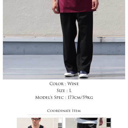
Color :
Wine
Size :
L
Model's Spec :
173cm/59kg
Coordinate Item