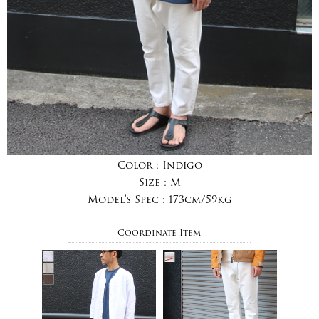
Color :
Indigo
Size :
M
Model's Spec :
173cm/59kg
Coordinate Item