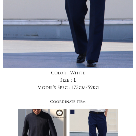
Color :
White
Size :
L
Model's Spec :
173cm/59kg
Coordinate Item