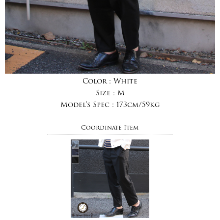
Color :
White
Size :
M
Model's Spec :
173cm/59kg
Coordinate Item