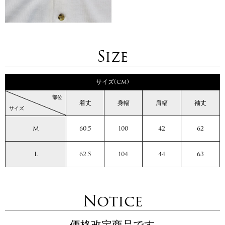
Size
サイズ(cm)
部位
着丈
身幅
肩幅
袖丈
サイズ
M
60.5
100
42
62
L
62.5
104
44
63
Notice
価格改定商品です