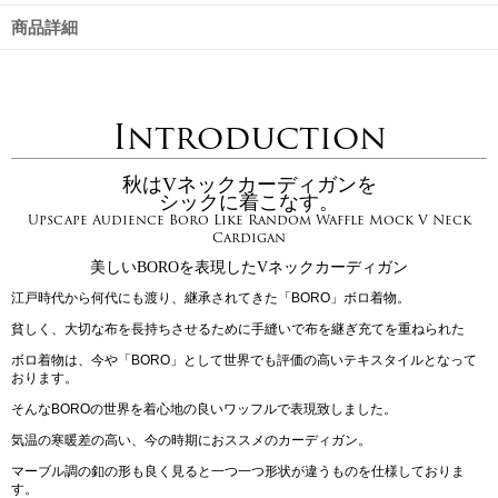
商品詳細
Introduction
秋はVネックカーディガンを
シックに着こなす。
Upscape Audience Boro Like Random Waffle Mock V Neck
Cardigan
美しいBOROを表現したVネックカーディガン
江戸時代から何代にも渡り、継承されてきた「BORO」ボロ着物。
貧しく、大切な布を長持ちさせるために手縫いで布を継ぎ充てを重ねられた
ボロ着物は、今や「BORO」として世界でも評価の高いテキスタイルとなって
おります。
そんなBOROの世界を着心地の良いワッフルで表現致しました。
気温の寒暖差の高い、今の時期におススメのカーディガン。
マーブル調の釦の形も良く見ると一つ一つ形状が違うものを仕様しておりま
す。