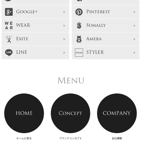
Google+
Pinterest
WEAR
Sumally
Exite
Ameba
LINE
STYLER
Menu