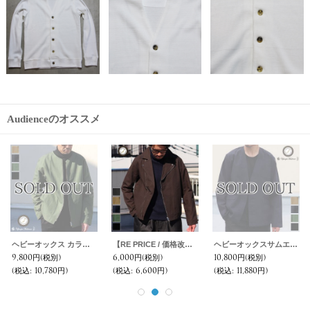
Audienceのオススメ
MADE IN JAPAN】『日本製』【送料無料】 / Upscape Audience
【RE PRICE / 価格改定】麻混デニムワイドスプレッド長袖シャツ【MADE IN JAPAN】『日本製』/ Upscape Audience
【RE PRICE / 価格改定】ワイドスプレッドボタンダウンカラーインディゴネルチェック長袖シャツ【MADE IN JAPAN】『日本製』 / Upscape Audience
刺子BOROアンクルパンツ【MADE IN JAPAN】『日本製』【送料無料】 / Upscape Audience
2,000円
(税別)
2,000円
(税別)
17,800円
(税別)
(税込
:
2,200円)
(税込
:
2,200円)
(税込
:
19,580円)