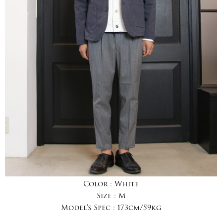
Color :
White
Size :
M
Model's Spec :
173cm/59kg