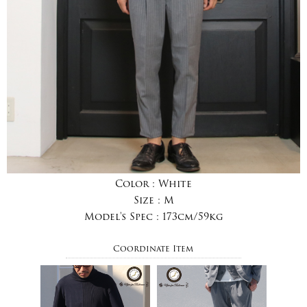
Color :
White
Size :
M
Model's Spec :
173cm/59kg
Coordinate Item