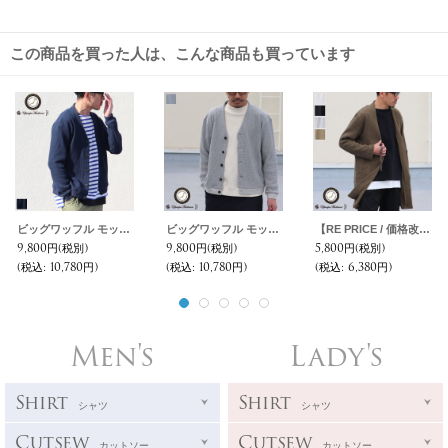
この商品を買った人は、こんな商品も買っています
ビッグワッフル モックVネック カーディガン【MADE IN JAPAN】『日本製』 / Upscape Audience
ビッグワッフル モックVネック カーディガン【MADE IN JAPAN】『日本製』 / Upscape Audience
【RE PRICE / 価格改定】ビッグワッフルキモノガウンコート【MADE IN JAPAN】『日本製』 / Upscape Audience
9,800円
(税別)
9,800円
(税別)
5,800円
(税別)
(税込
:
10,780円)
(税込
:
10,780円)
(税込
:
6,380円)
Men's
Lady's
Shirt
Shirt
シャツ
シャツ
Cutsew
Cutsew
カットソー
カットソー