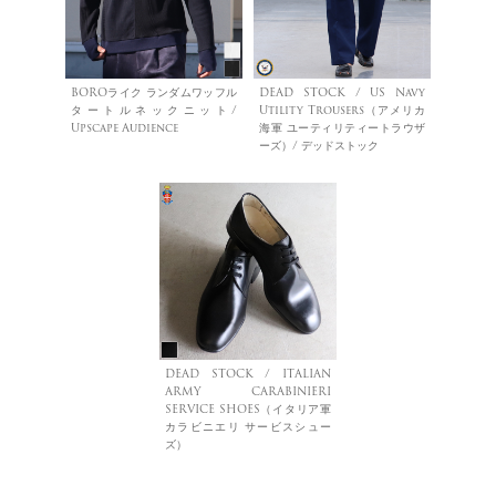
BOROライク ランダムワッフル
DEAD STOCK / US Navy
タートルネックニット/
Utility Trousers（アメリカ
Upscape Audience
海軍 ユーティリティートラウザ
ーズ）/ デッドストック
DEAD STOCK / ITALIAN
ARMY CARABINIERI
SERVICE SHOES（イタリア軍
カラビニエリ サービスシュー
ズ）