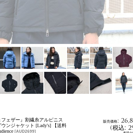
:
26,
＆フェザー』割繊糸アルピニス
販売価格
ンジャケット [Lady's] 【送料
(
2
税込
:
dience
[
AUD2699
]
希望小