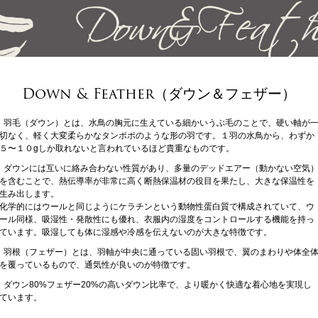
Down & Feather（ダウン＆フェザー）
羽毛（ダウン）とは、水鳥の胸元に生えている細かいうぶ毛のことで、硬い軸が
切なく、軽く大変柔らかなタンポポのような形の羽です。１羽の水鳥から、わずか
５〜１０gしか取れないと言われているほど貴重なものです。
ダウンには互いに絡み合わない性質があり、多量のデッドエアー（動かない空気
を含むことで、熱伝導率が非常に高く断熱保温材の役目を果たし、大きな保温性を
生み出します。
化学的にはウールと同じようにケラチンという動物性蛋白質で構成されていて、ウ
ール同様、吸湿性・発散性にも優れ、衣服内の湿度をコントロールする機能を持っ
ています。吸湿しても体に湿感や冷感を伝えないのが大きな特徴です。
羽根（フェザー）とは、羽軸が中央に通っている固い羽根で、翼のまわりや体全
を覆っているもので、通気性が良いのが特徴です。
ダウン80%フェザー20%の高いダウン比率で、より暖かく快適な着心地を実現し
ています。