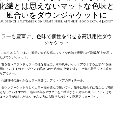
化繊とは思えないマットな色味
風合いをダウンジャケットに
Audience Splittable Conjugate Fiber Alpinist Hood Down Jacket
カラーも豊富に、色味で個性を出せる高汎用性ダウ
ジャケット
この生地ならではの、独特のぬめり感にマットな色味を表現した”割繊糸”を使用し
たダウンジャケット。
首を覆うスタンドカラーの様な襟元に、水や風をシャットアウトする止水Zipを採
用していますので、ダウンで暖められた内側の空気を逃すこと無く着用頂ける暖か
なアウター。
化繊独特の鮮やかなカラー展開に、アウトドアのディテール。
ダウンジャケットらしくカラー物を選んで頂いても、派手に映らずに着こなし可
となっていますので、色味の有るアウターをご希望ながら光沢の強いアイテムはち
ょっと手が出しづらい、そんな方にも取り入れやすい防寒アウターです。