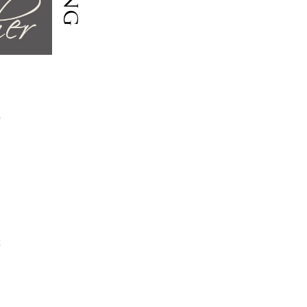
一
）
体