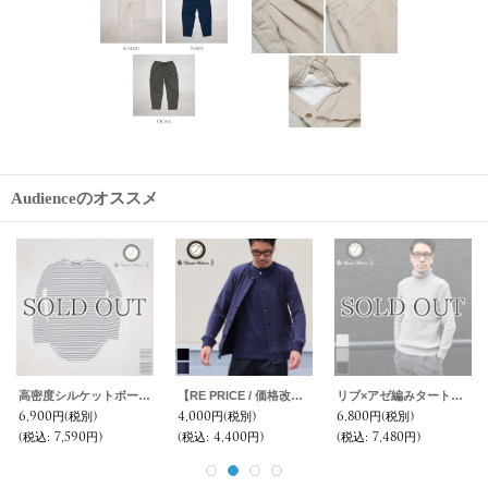
Audienceのオススメ
【RE PRICE/価格改定】麻混デニムワイド2タックアンクルパンツ【MADE IN JAPAN】『日本製』 / Upscape Audience
BSQ天竺Vネックロングカーディガンコート【MADE IN JAPAN】『日本製』/ Upscape Audience
斜子織60'sL-2Bブルゾン【MADE IN JAPAN】『日本製』【送料無料】/ Upscape Audience
6,800円
(税別)
9,800円
(税別)
11,800円
(税別)
(税込
:
7,480円)
(税込
:
10,780円)
(税込
:
12,980円)