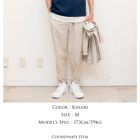
Color :
Kinari
Size :
M
Model's Spec :
173cm/59kg
Coordinate Item