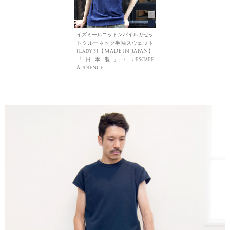
イズミールコットンパイルガゼッ
トクルーネック半袖スウェット
[Lady's]【MADE IN JAPAN】
『日本製』/ Upscape
Audience