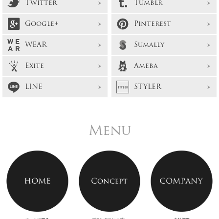
Twitter
Tumblr
Google+
Pinterest
WEAR
Sumally
Exite
Ameba
LINE
STYLER
Menu