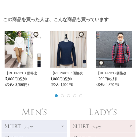
この商品を買った人は、こんな商品も買っています
【RE PRICE / 価格改定】コーデュロイアンクルパンツ [Lady's] 【MADE IN JAPAN】『日本製』/ Upscape Audience
【RE PRICE / 価格改定】ヘビーウェイト天竺クルーネックポケット付きカットソー長袖 [Lady's] 【MADE IN JAPAN】 『日本製』 / Upscape Audience
【RE PRICE/価格改定】ボヤージュジャガードネックウォーマー/キャップ【MADE IN JAPAN】 / Upscape Audience
5,000円
(税別)
1,000円
(税別)
1,200円
(税別)
(税込
:
5,500円)
(税込
:
1,100円)
(税込
:
1,320円)
Men's
Lady's
Shirt
Shirt
シャツ
シャツ