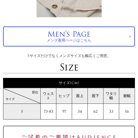
Men's Page
メンズ着用ページはこちら
Sサイズだけでなくメンズサイズも幅広くご用意。
Size
サイズ(cm)
部位
ウェス
ワタリ
ヒップ
股上
股下
裾幅
ト
幅
サイズ
S
73-83
97
34
62
33
16
ご試着のご要望はAudience