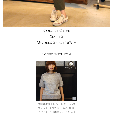
Color :
Olive
Size :
S
Model's Spec :
165cm
Coordinate Item
度詰裏毛サドルショルダーS/Sス
ウェット [Lady's] 【MADE IN
JAPAN】『日本製』/ Upscape