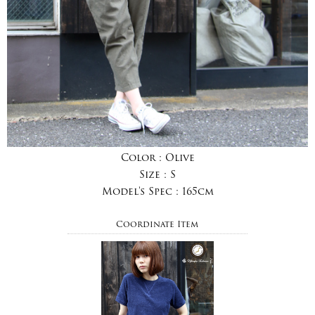
Color :
Olive
Size :
S
Model's Spec :
165cm
Coordinate Item