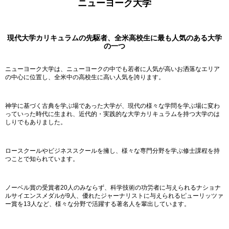
ニューヨーク大学
現代大学カリキュラムの先駆者、全米高校生に最も人気のある大学
の一つ
ニューヨーク大学は、ニューヨークの中でも若者に人気が高いお洒落なエリア
の中心に位置し、全米中の高校生に高い人気を誇ります。
神学に基づく古典を学ぶ場であった大学が、現代の様々な学問を学ぶ場に変わ
っていった時代に生まれ、近代的・実践的な大学カリキュラムを持つ大学のは
しりでもありました。
ロースクールやビジネススクールを擁し、様々な専門分野を学ぶ修士課程を持
つことで知られています。
ノーベル賞の受賞者20人のみならず、科学技術の功労者に与えられるナショナ
ルサイエンスメダルが9人、優れたジャーナリストに与えられるピューリッツァ
ー賞を13人など、様々な分野で活躍する著名人を輩出しています。