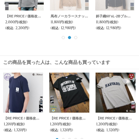
【RE PRICE / 価格改定】高密度シルケットボーダーモックネック長袖Tシャツ[ Lady's ]【MADE IN JAPAN】『日本製』/ Upscape Audience
馬布ノーカラースナップボタンコーチブルゾン [Lady's]【MADE IN JAPAN】『日本製』/ Upscape Audience
斜子織60'sL-2Bブルゾン [Lady's]【MADE IN JAPAN】『日本製』【送料無料】/ Upscape Audience
2,000円
(税別)
11,800円
(税別)
11,800円
(税別)
(税込
:
2,200円)
(税込
:
12,980円)
(税込
:
12,980円)
この商品を買った人は、こんな商品も買っています
【RE PRICE / 価格改定】New York University "TORCH" 7.1oz米綿丸胴オールドプリントクルーネックポケットT / Audience
【RE PRICE / 価格改定】UCLA"UNIVERSITY CALIFORNIA LOS ANGELES"C/N S/S 6.6oz オールドプリントT [Lady's] / Audience
【RE PRICE / 価格改定】HARVARD"HARVARD"C/N S/S 6oz オールドプリントT [Lady's] / Audience
1,200円
(税別)
1,200円
(税別)
1,200円
(税別)
(税込
:
1,320円)
(税込
:
1,320円)
(税込
:
1,320円)