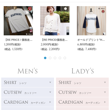
【RE PRICE / 価格改定】HARVARD"HARVARD"C/N S/S 6oz オールドプリントT [Lady's] / Audience
【RE PRICE/価格改定】フランスリネンケーブル×鹿の子長袖ニットカーディガン[Lady's]【MADE IN JAPAN】『日本製』/ Upscape Audience
オールドプリント"HARVARD"ヴィンテージセットインベースボールアンダーTEE [Lady's] / Audience
1,200円
(税別)
2,000円
(税別)
6,800円
(税別)
(税込
:
1,320円)
(税込
:
2,200円)
(税込
:
7,480円)
Men's
Lady's
Shirt
Shirt
シャツ
シャツ
Cutsew
Cutsew
カットソー
カットソー
Cardigan
Cardigan
カーディガン
カーディガン