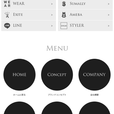
WEAR
Sumally
Exite
Ameba
LINE
STYLER
Menu