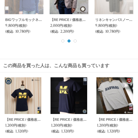
BIGワッフルモックネック長袖ニットソー [Lady's]【MADE IN JAPAN】『日本製』/ Upscape Audience
【RE PRICE / 価格改定】リネンキャンバス2ボタンテーラードジャケット [Lady's] / Upscape Audience
リネンキャンバスノーカラーコート [Lady's] / Upscape Audience
9,800円
(税別)
2,000円
(税別)
9,800円
(税別)
(税込
:
10,780円)
(税込
:
2,200円)
(税込
:
10,780円)
この商品を買った人は、こんな商品も買っています
【RE PRICE / 価格改定】MICHIGAN "M" C/N S/S 6.6oz オールドプリントT [Lady's] / Audience
【RE PRICE / 価格改定】MICHIGAN "M" C/N S/S 6.6oz オールドプリントT / Audience
【RE PRICE / 価格改定】HARVARD"HARVARD"C/N S/S 6oz オールドプリントT [Lady's] / Audience
1,200円
(税別)
1,200円
(税別)
1,200円
(税別)
(税込
:
1,320円)
(税込
:
1,320円)
(税込
:
1,320円)