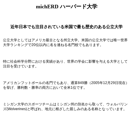
michERD ハーバード大学
近年日本でも注目されている米国で最も歴史のある公立大学
公立大学としてはアメリカ最古となる州立大学。米国の公立大学では唯一世界
大学ランキングで20位以内に名を連ねる名門校でもあります。
特に社会科学分野における実績があり、世界の学会に影響を与える大学として
注目を受けています。
アメリカンフットボールの名門でもあり、通算849勝（2005年12月29日現在）
を挙げ、勝利数・勝率の両方において全米1位です。
ミシガン大学のスポーツチームはミシガン州の別名から取って、ウォルバリン
ズ(Wolverines)と呼ばれ、地元に根ざした親しみのある名称となっています。