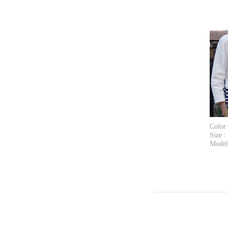
Color
Size :
Model'