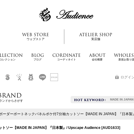
WEB STORE
ATELIER SHOP
ウェブストア
実店舗
LLECTION
BLOG
CORDINATE
ABOUT
WHOLES
コレクション
ブログ
コーディネイト
会社概要
新規お取り
ログイ
BRAND
MADE IN JAPAN
ランドからさがす
ボーダーボートネックパネルポケ付7分袖カットソー【MADE IN JAPAN】『日本製』/ Ups
MADE IN JAPAN】『日本製』/ Upscape Audience
[
AUD1633
]