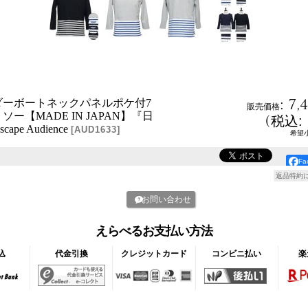
:
7,
ダーボートネックパネルポケ付7
販売価格
ー【MADE IN JAPAN】『日
(
税込
:
ape Audience
[
AUD1633
]
希望
F
返品特約
お問い合わせ
えらべるお支払い方法
込
代金引換
クレジットカード
コンビニ払い
楽