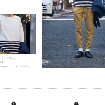
 : Off×Navy
 M
s spec : 173cm / 63kg