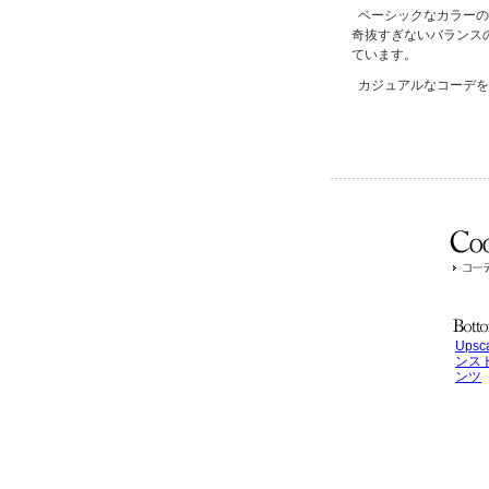
ベーシックなカラーの
奇抜すぎないバランス
ています。
カジュアルなコーデを
Upsc
ンス
ンツ