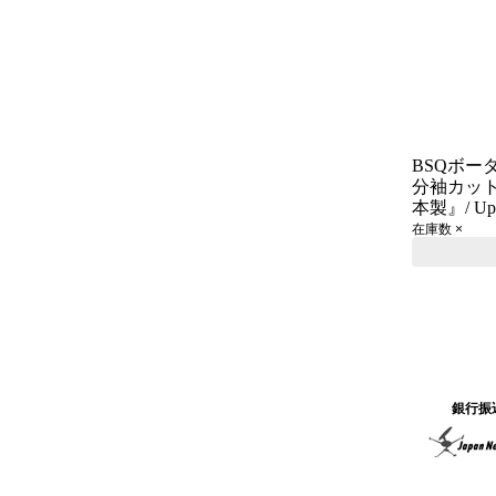
BSQボー
分袖カットソ
本製』/ Upsc
在庫数 ×
銀行振