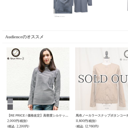
Audienceのオススメ
udience
リネンキャンバスノーカラーコート [Lady's] / Upscape Audience
9,800円
(税別)
13,800円
(税別)
(税込
:
10,780円)
(税込
:
15,180円)