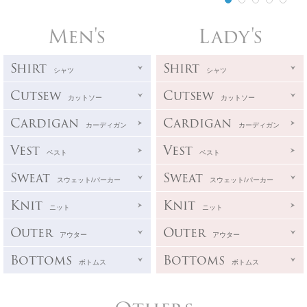
Men's
Lady's
Shirt
Shirt
シャツ
シャツ
Cutsew
Cutsew
カットソー
カットソー
Cardigan
Cardigan
カーディガン
カーディガン
Vest
Vest
ベスト
ベスト
Sweat
Sweat
スウェット/パーカー
スウェット/パーカー
Knit
Knit
ニット
ニット
Outer
Outer
アウター
アウター
Bottoms
Bottoms
ボトムス
ボトムス