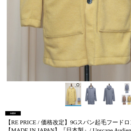
【RE PRICE / 価格改定】9Gスパン起毛フードロン
【MADE IN JAPAN】『日本製』/ Upscape Audie