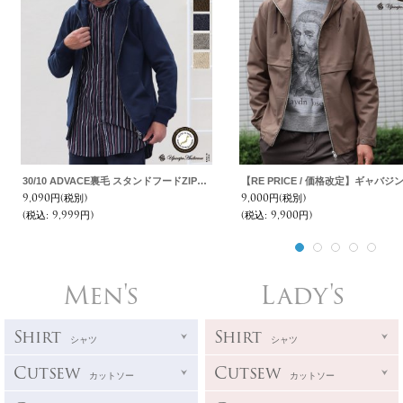
30/10 ADVACE裏毛 スタンドフードZIPパーカー【MADE IN JAPAN】『日本製』 / Upscape Audience
9,090円
(税別)
9,000円
(税別)
(税込
:
9,999円)
(税込
:
9,900円)
Men's
Lady's
Shirt
Shirt
シャツ
シャツ
Cutsew
Cutsew
カットソー
カットソー