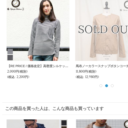
udience
リネンキャンバスノーカラーコート [Lady's] / Upscape Audience
9,800円
(税別)
13,800円
(税別)
(税込
:
10,780円)
(税込
:
15,180円)
この商品を買った人は、こんな商品も買っています