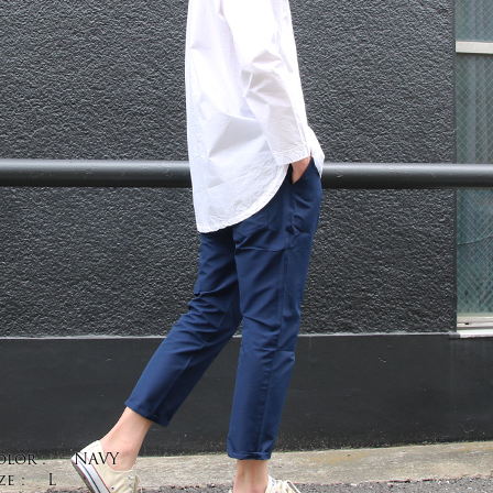
olor :
NAVY
ze :
L