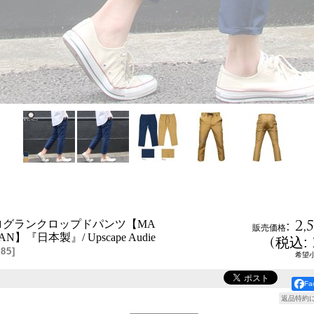
:
2,
ログランクロップドパンツ【MA
販売価格
PAN】『日本製』/ Upscape Audie
(
税込
:
85
]
希望
F
返品特約