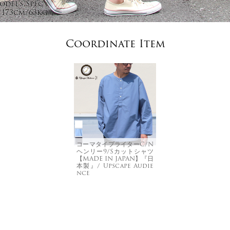
del's Spec :
173cm/63kg
Coordinate Item
コーマタイプライターC/N
ヘンリー9/Sカットシャツ
【MADE IN JAPAN】『日
本製』/ Upscape Audie
nce