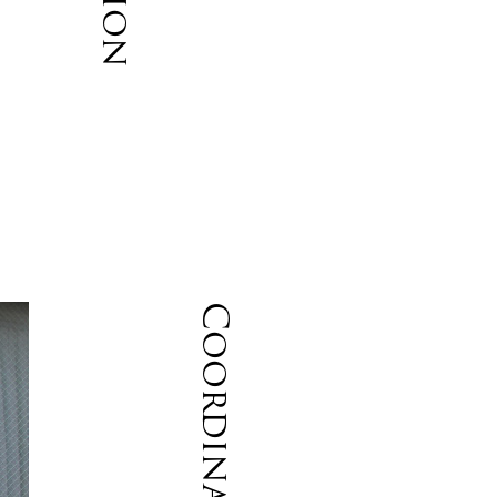
。
。
Coordinate