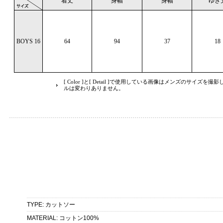
着丈
身幅
身幅
ゆき
BOYS 16
64
94
37
18
[ Color ]と[ Detail ]で使用している画像はメンズのサイズ
ルは変わりありません。
TYPE
:
カットソー
MATERIAL
:
コットン100%