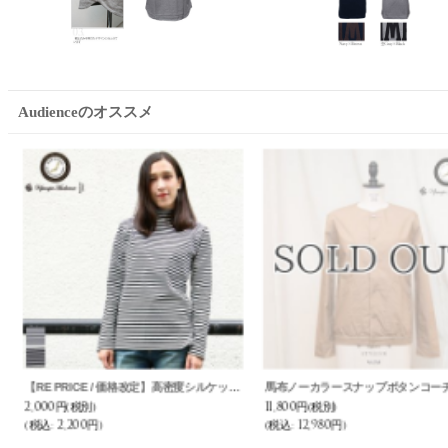
Audienceのオススメ
udience
リネンキャンバスノーカラーコート [Lady's] / Upscape Audience
9,800円
(税別)
13,800円
(税別)
(税込
:
10,780円)
(税込
:
15,180円)