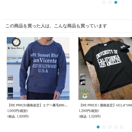
この商品を買った人は、こんな商品も買っています
【RE PRICE/価格改定】エアー裏毛8901プリントクルーネック長袖スウェット【MADE IN JAPAN】『日本製』/ Upscape Audience
1,000円
(税別)
1,200円
(税別)
(税込
:
1,100円)
(税込
:
1,320円)