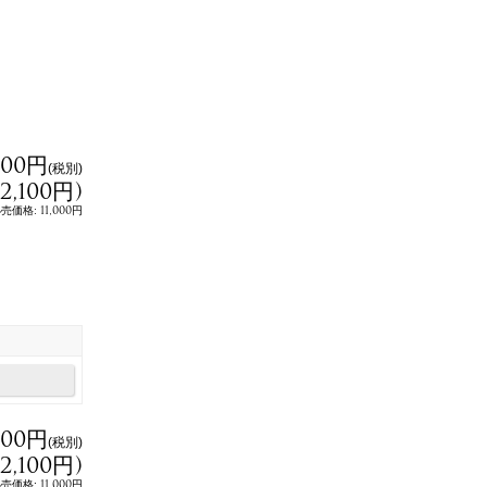
000円
(税別)
F
12,100円
)
a
c
:
11,000円
小売価格
e
b
o
o
k
で
シ
ェ
ア
000円
(税別)
12,100円
)
11,000円
小売価格
: