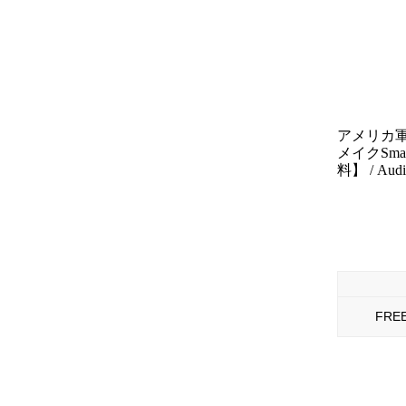
アメリカ
メイクSm
料】 / Audie
FRE