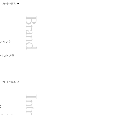
ション 》
としたブラ