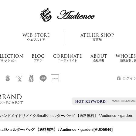
WEB STORE
ATELIER SHOP
ウェブストア
実店舗
LLECTION
BLOG
CORDINATE
ABOUT
WHOLES
コレクション
ブログ
コーディネイト
会社概要
新規お取り
ログイ
BRAND
MADE IN JAPAN
ランドからさがす
メイドリメイクSmallショルダーバッグ 【送料無料】 / Audience × garden
ルダーバッグ 【送料無料】 / Audience × garden
[
AUD5046
]