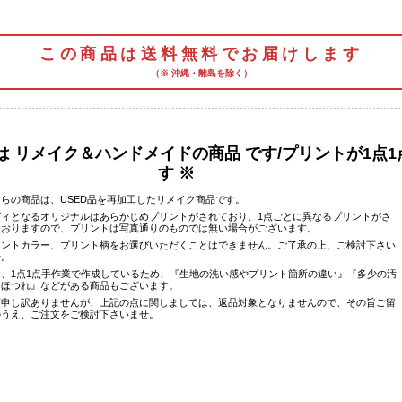
この商品は送料無料でお届けします
（※ 沖縄・離島を除く）
は リメイク＆ハンドメイドの商品 です/プリントが1点
す ※
らの商品は、USED品を再加工したリメイク商品です。
ディとなるオリジナルはあらかじめプリントがされており、1点ごとに異なるプリントがさ
ておりますので、プリントは写真通りのものでは無い場合がございます。
リントカラー、プリント柄をお選びいただくことはできません。ご了承の上、ご検討下さい
せ。
た、1点1点手作業で作成しているため、『生地の洗い感やプリント箇所の違い』『多少の汚
、ほつれ』などがある商品もございます。
変申し訳ありませんが、上記の点に関しましては、返品対象となりませんので、その旨ご留
のうえ、ご注文をご検討下さいませ。