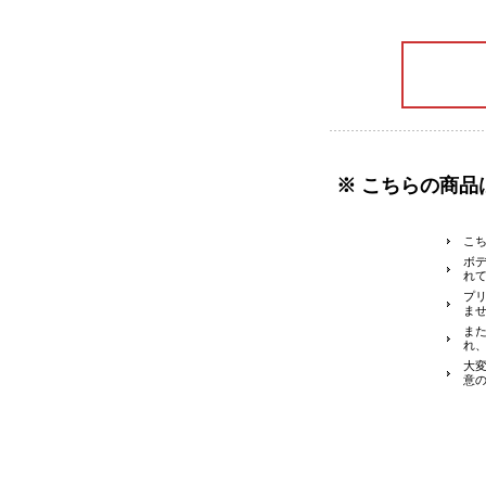
※ こちらの商品
こち
ボ
れ
プ
ま
ま
れ
大
意