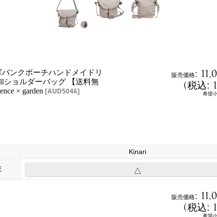
:
11,
軍バンクポーチハンドメイドリ
販売価格
allショルダーバッグ 【送料無
(
税込
:
nce × garden
[
AUD5046
]
希望
Kinari
E
△
:
11,
販売価格
(
税込
:
希望