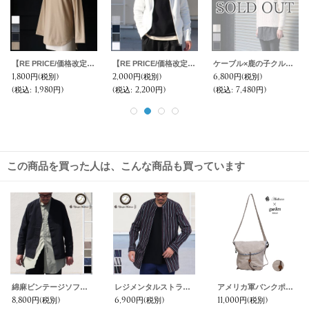
【RE PRICE/価格改定】コーマ天竺ロング丈長袖Tシャツ【MADE IN JAPAN】『日本製』/ Upscape Audience
【RE PRICE/価格改定】裏毛フードZIPパーカー【MADE IN JAPAN】『日本製』/ Upscape Audience
ケーブル×鹿の子クルーネックコットンニット【MADE IN JAPAN】『日本製』/ Upscape Audience
1,800円
(税別)
2,000円
(税別)
6,800円
(税別)
(税込
:
1,980円)
(税込
:
2,200円)
(税込
:
7,480円)
この商品を買った人は、こんな商品も買っています
綿麻ビンテージソフトキャンバス モックV/N カーデジャケット『日本製』/ Upscape Audience
レジメンタルストライプルーズFITバンドカラー長袖シャツ【MADE IN JAPAN】『日本製』/ Upscape Audience
アメリカ軍バンクポーチハンドメイドリメイクSmallショルダーバッグ 【送料無料】 / Audience × garden
8,800円
(税別)
6,900円
(税別)
11,000円
(税別)