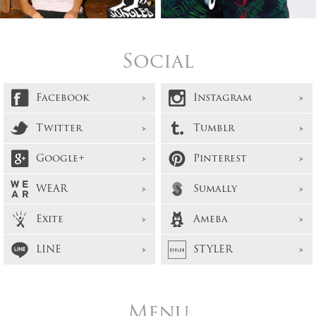
Social
Facebook
Instagram
Twitter
Tumblr
Google+
Pinterest
WEAR
Sumally
Exite
Ameba
LINE
STYLER
Menu