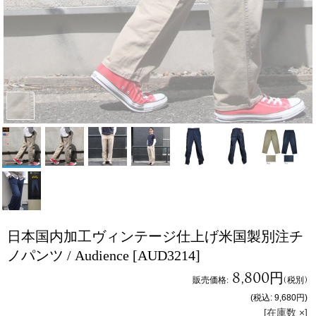
日本国内加工ヴィンテージ仕上げ米国製別注チ
ノパンツ / Audience
[AUD3214]
8,800円
販売価格
:
(税別)
(税込
:
9,680円
)
[在庫数 ×]