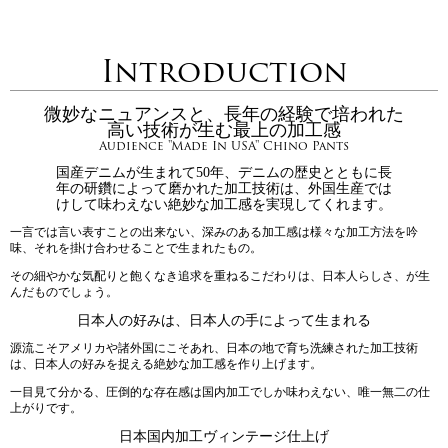
Introduction
微妙なニュアンスと、長年の経験で培われた
高い技術が生む最上の加工感
Audience "Made In USA" Chino Pants
国産デニムが生まれて50年、デニムの歴史とともに長
年の研鑽によって磨かれた加工技術は、外国生産では
けして味わえない絶妙な加工感を実現してくれます。
一言では言い表すことの出来ない、深みのある加工感は様々な加工方法を吟
味、それを掛け合わせることで生まれたもの。
その細やかな気配りと飽くなき追求を重ねるこだわりは、日本人らしさ、が生
んだものでしょう。
日本人の好みは、日本人の手によって生まれる
源流こそアメリカや諸外国にこそあれ、日本の地で育ち洗練された加工技術
は、日本人の好みを捉える絶妙な加工感を作り上げます。
一目見て分かる、圧倒的な存在感は国内加工でしか味わえない、唯一無二の仕
上がりです。
日本国内加工ヴィンテージ仕上げ