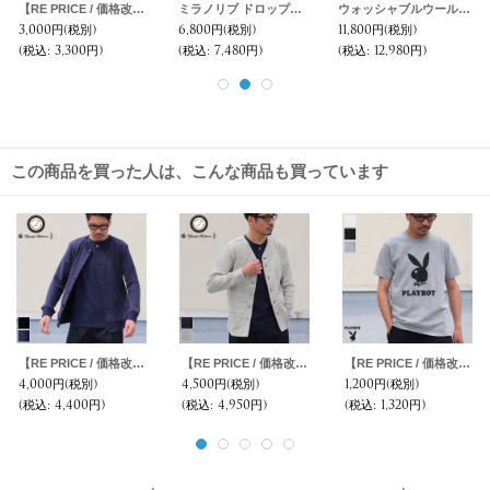
【RE PRICE/価格改定】麻混デニムワイド2タックアンクルパンツ【MADE IN JAPAN】『日本製』 / Upscape Audience
ヘビーオックスノーカラーフィールドジャケット【MADE IN JAPAN】『日本製』/ Upscape Audience
【RE PRICE / 価格改定】馬布2ボタンテーラードジャケット【MADE IN JAPAN】『日本製』 / Upscape Audience
6,800円
(税別)
10,800円
(税別)
6,900円
(税別)
(税込
:
7,480円)
(税込
:
11,880円)
(税込
:
7,590円)
この商品を買った人は、こんな商品も買っています
【RE PRICE / 価格改定】ソフトエアー裏毛ノーカラーブルゾン【MADE IN JAPAN】『日本製』/ Upscape Audience
【RE PRICE / 価格改定】度詰裏毛ベースボールL/Sカーディガン【MADE IN JAPAN】『日本製』/ Upscape Audience
【RE PRICE / 価格改定】PLAYBOY ラビッドヘッドオールドプリント半袖Tシャツ / Audience
4,000円
(税別)
4,500円
(税別)
1,200円
(税別)
(税込
:
4,400円)
(税込
:
4,950円)
(税込
:
1,320円)