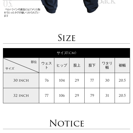
Size
サイズ(cm)
部位
ウェス
ワタリ
ヒップ
股上
股下
裾幅
ト
幅
サイズ
30 inch
76
104
29
77
30
20.5
32 inch
77
106
29
79
31
20.5
Notice