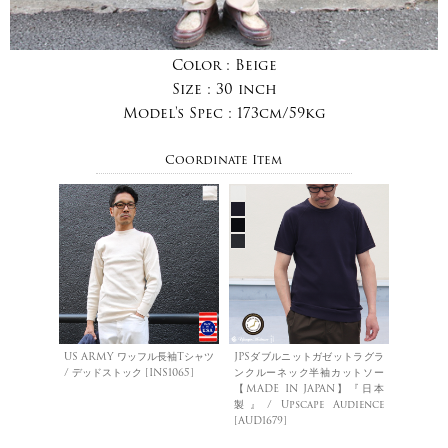
Color :
Beige
Size :
30 inch
Model's Spec :
173cm/59kg
Coordinate Item
US ARMY ワッフル長袖Tシャツ
JPSダブルニットガゼットラグラ
/ デッドストック [INS1065]
ンクルーネック半袖カットソー
【MADE IN JAPAN】『日本
製』/ Upscape Audience
[AUD1679]