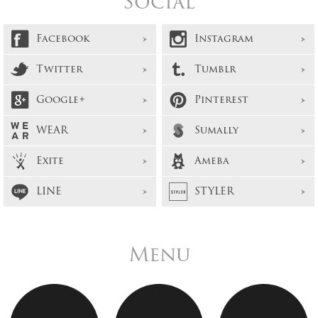
Social
Facebook
Instagram
Twitter
Tumblr
Google+
Pinterest
WEAR
Sumally
Exite
Ameba
LINE
STYLER
Menu