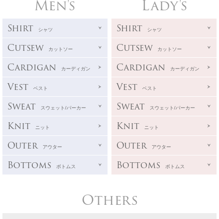
Men's
Lady's
Shirt
Shirt
シャツ
シャツ
Cutsew
Cutsew
カットソー
カットソー
Cardigan
Cardigan
カーディガン
カーディガン
Vest
Vest
ベスト
ベスト
Sweat
Sweat
スウェット/パーカー
スウェット/パーカー
Knit
Knit
ニット
ニット
Outer
Outer
アウター
アウター
Bottoms
Bottoms
ボトムス
ボトムス
Others