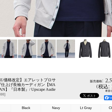
:
2,
RICE/価格改定】エアレットプロサ
販売価格
プ仕上げ長袖カーディガン【MA
(
税込
:
PAN】『日本製』/ Upscape Audie
希望
00
]
F
Black
Navy
Lt Gray
C