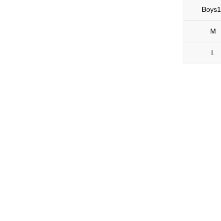
Boys1
M
L