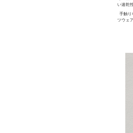
い速乾
手触り
ツウェ