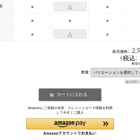
6
×
△
×
×
×
×
×
△
×
:
2,
販売価格
(
税込
:
希望
数量
:
返品特約
Amazonにご登録の住所、クレジットカード情報を利用
して今すぐご購入