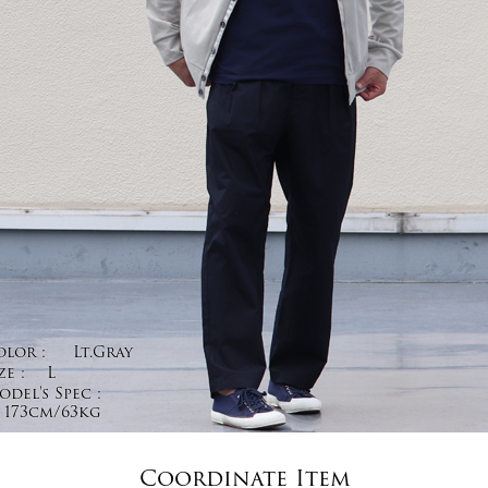
olor :
Lt.Gray
ze :
L
del's Spec :
173cm/63kg
Coordinate Item