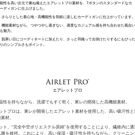
能性を高い次元で兼ね備えたエアレットプロ素材を、7ボタンのスタンダードなカ
ーディガンに仕上げました。
さらりとした着心地・高機能性を気軽に楽しむカーディガンに仕上がっています
機能素材ながら、つやつやし過ぎない、適度なカジュアル感を持ち合わせた風合
も魅力。
肌寒い日にコーディネートに加えたり、さっと羽織って出掛けたりするにもぴっ
りのシンプルさもポイント。
Airlet Pro®
エアレットプロ
温性を持ちながら、洗濯でもすぐ乾く、東レの開発した高機能素材。
ットプロは、東レが開発したエアレット素材を使用した、高い吸汗性と
能素材。
ット、“完全中空ポリエステル原綿”を使用することにより、繊維内に通
気層を維持。これにより、高い保湿・吸汗性を持ちながら、クリーニン