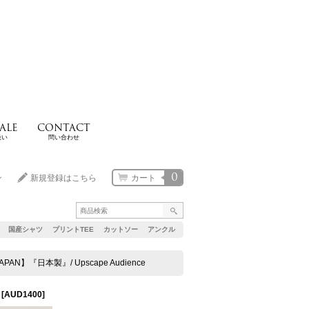
ALE
CONTACT
扱い
問い合わせ
0
ン
新規登録はこちら
カート
国産シャツ
プリントTEE
カットソー
アンクル
】『日本製』/ Upscape Audience
[
AUD1400
]