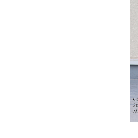
C
Si
Mo