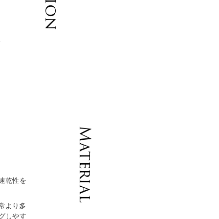
。
い
た
Material
速乾性を
常より多
グしやす