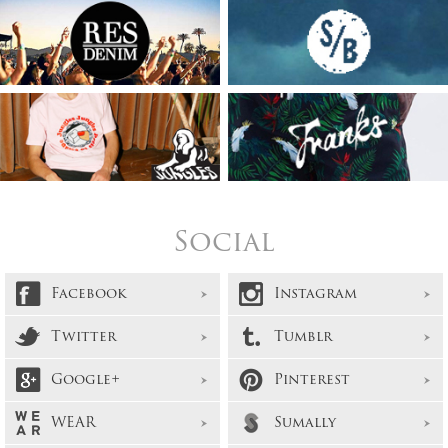
Social
Facebook
Instagram
Twitter
Tumblr
Google+
Pinterest
WEAR
Sumally