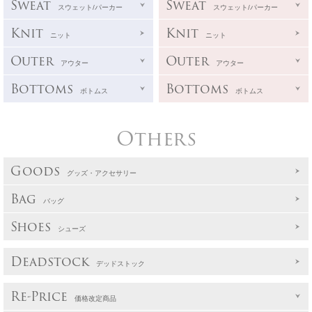
Sweat
Sweat
スウェット/パーカー
スウェット/パーカー
Knit
Knit
ニット
ニット
Outer
Outer
アウター
アウター
Bottoms
Bottoms
ボトムス
ボトムス
Others
Goods
グッズ・アクセサリー
Bag
バッグ
Shoes
シューズ
Deadstock
デッドストック
Re-Price
価格改定商品