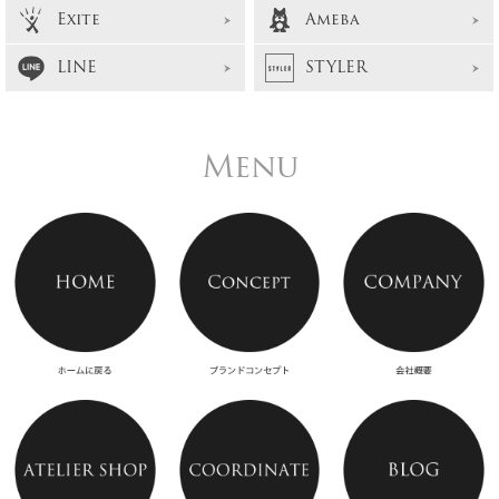
Exite
Ameba
LINE
STYLER
Menu