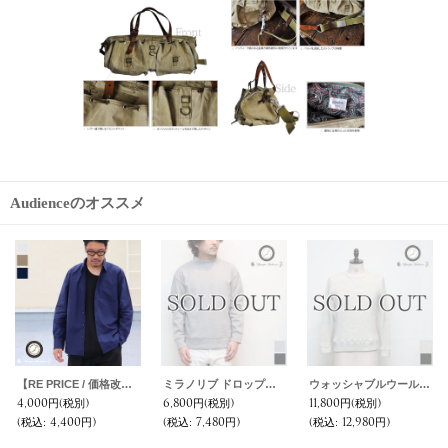
Audienceのオススメ
【RE PRICE / 価格改定】スーピマタイプライターナショナルコスチュームレギュラーカラーL/Sシャツ【MADE IN JAPAN】『日本製』/ Upscape Audience
ミラノリブ ドロップショルダーモックネック長袖スウェット【MADE IN JAPAN】『日本製』/ Upscape Audience
ウォッシャブルウールプロテクトボッシュリブガゼットクルーネックニット【MADE IN JAPAN】『日本製』【送料無料】 / Upscape Audience
4,000円
(税別)
6,800円
(税別)
11,800円
(税別)
(税込
:
4,400円)
(税込
:
7,480円)
(税込
:
12,980円)