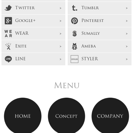
Twitter
Tumblr
Google+
Pinterest
WEAR
Sumally
Exite
Ameba
LINE
STYLER
Menu