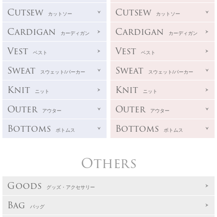
Cutsew
Cutsew
カットソー
カットソー
Cardigan
Cardigan
カーディガン
カーディガン
Vest
Vest
ベスト
ベスト
Sweat
Sweat
スウェット/パーカー
スウェット/パーカー
Knit
Knit
ニット
ニット
Outer
Outer
アウター
アウター
Bottoms
Bottoms
ボトムス
ボトムス
Others
Goods
グッズ・アクセサリー
Bag
バッグ