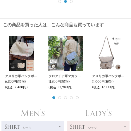
この商品を買った人は、こんな商品も買っています
アメリカ軍バンクポーチハンドメイドリメイクワイドトートバッグ / Audience × garden
クロアチア軍マガジンポーチリメイクショルダーバック【MADE IN JAPAN】 【送料無料】 / Audience × garden TOKYO
アメリカ軍バンクポーチハンドメイドリメイクSmallショルダーバッグ 【送料無料】 / Audience × garden
6,800円
(税別)
11,800円
(税別)
11,000円
(税別)
(税込
:
7,480円)
(税込
:
12,980円)
(税込
:
12,100円)
Men's
Lady's
Shirt
Shirt
シャツ
シャツ