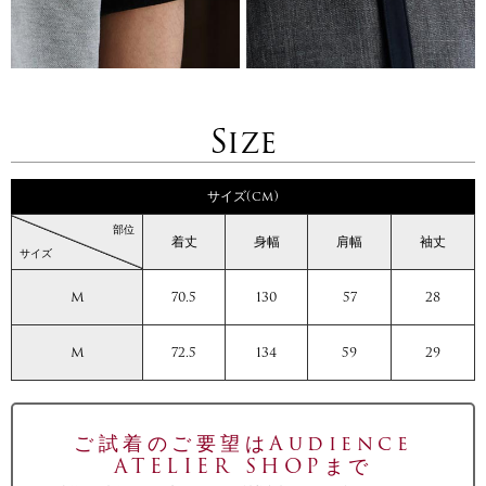
Size
サイズ(cm)
部位
着丈
身幅
肩幅
袖丈
サイズ
M
70.5
130
57
28
M
72.5
134
59
29
ご試着のご要望はAudience
ATELIER SHOPまで