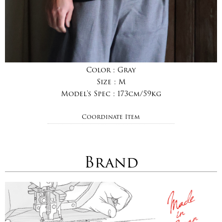
Color :
Gray
Size :
M
Model's Spec :
173cm/59kg
Coordinate Item
Brand