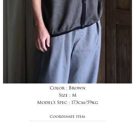
Color :
Brown
Size :
M
Model's Spec :
173cm/59kg
Coordinate Item