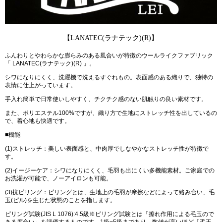
【LANATEC(ラナテック)(R)】
ふんわりとやわらかな膨らみのある風合いが特徴のウールライクファブリック
「 LANATEC(ラナテック)(R) 」。
シワになりにくく、洗濯機で洗えるすぐれもの。表面感のある織りで、独特の
表情に仕上がっています。
手入れ簡単で日常使いしやすく、チクチク感のない肌触りの良い素材です。
また、ポリエステル100%ですが、織り方で生地にストレッチ性を出しているの
で、着心地も快適です。
■機能
(1)ストレッチ：美しい表面感と、中肉厚でしなやかなストレッチ性が特徴で
す。
(2)イージーケア：シワになりにくく、毛羽も出にくい多機能素材。ご家庭での
お洗濯が可能で、ノーアイロンも可能。
(3)抗ピリング：ピリングとは、生地上の毛羽が摩擦などによって絡み合い、毛
玉(ピル)を生じた状態のことを指します。
ピリング試験(JIS L 1076):4.5級※ピリング試験とは「擦れ作用による毛玉ので
きる度合い」を評価するものです。1級~5級まであり、数値が高いほど「毛玉