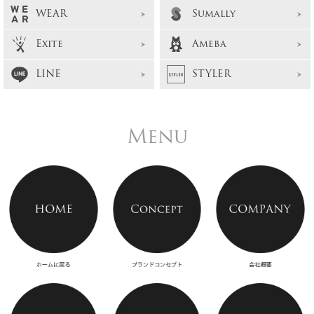
WEAR
Sumally
Exite
Ameba
LINE
STYLER
Menu