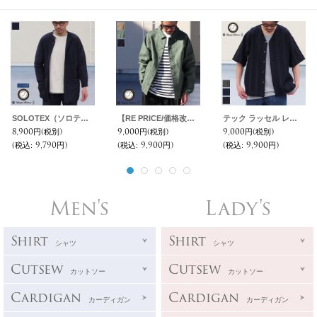
SOLOTEX（ソロテックス）DRY サッカーギンガム バンドカラー ツールポケ 9分袖シャツ【MADE IN JAPAN】『日本製』Upscape Audience
【RE PRICE/価格改定】ヨコムラバックサテン アシンメトリーコーチジャケット 『日本製』/ Upscape Audience
テック ラッセル レース ハーフスリーブ ベースボール カーディガン【MADE IN JAPAN】『日本製』/ Upscape Audience
8,900円
(税別)
9,000円
(税別)
9,000円
(税別)
(税込
:
9,790円)
(税込
:
9,900円)
(税込
:
9,900円)
Men's
Lady's
Shirt
Shirt
シャツ
シャツ
Cutsew
Cutsew
カットソー
カットソー
Cardigan
Cardigan
カーディガン
カーディガン