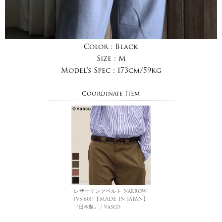
Color :
Black
Size :
M
Model's Spec :
173cm/59kg
Coordinate Item
レザーリングベルト-Narrow-
(VS-601)【MADE IN JAPAN】
『日本製』 / vasco