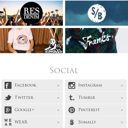
Social
Facebook
Instagram
Twitter
Tumblr
Google+
Pinterest
WEAR
Sumally