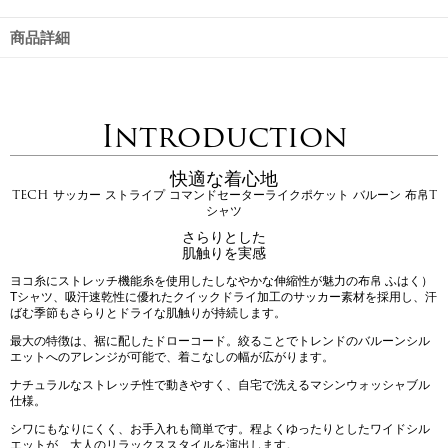
商品詳細
Introduction
快適な着心地
TECH サッカー ストライプ コマンドセーターライクポケット バルーン 布帛T
シャツ
さらりとした
肌触りを実感
ヨコ糸にストレッチ機能糸を使用したしなやかな伸縮性が魅力の布帛 ふはく）
Tシャツ、吸汗速乾性に優れたクイックドライ加工のサッカー素材を採用し、汗
ばむ季節もさらりとドライな肌触りが持続します。
最大の特徴は、裾に配したドローコード。絞ることでトレンドのバルーンシル
エットへのアレンジが可能で、着こなしの幅が広がります。
ナチュラルなストレッチ性で動きやすく、自宅で洗えるマシンウォッシャブル
仕様。
シワにもなりにくく、お手入れも簡単です。程よくゆったりとしたワイドシル
エットが、大人のリラックススタイルを演出します。