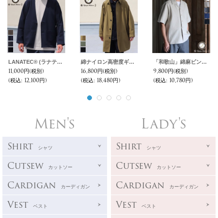
LANATEC® (ラナテック) LEI ( レイ) TECH ウールライク カルゼ ノーカラージャケット【MADE IN JAPAN】『日本製』【送料無料】/ Upscape Audience
綿ナイロン高密度ギャバ M51 ラップアップ ステンカラーコート【MADE IN JAPAN】『日本製』【送料無料】 / Upscape Audience
「和歌山」綿麻ビンテージソフトキャンバス オープンカラー ハーフスリーブシャツ【MADE IN JAPAN】『日本製』/ Upscape Audience
11,000円
(税別)
16,800円
(税別)
9,800円
(税別)
(税込
:
12,100円)
(税込
:
18,480円)
(税込
:
10,780円)
Men's
Lady's
Shirt
Shirt
シャツ
シャツ
Cutsew
Cutsew
カットソー
カットソー
Cardigan
Cardigan
カーディガン
カーディガン
Vest
Vest
ベスト
ベスト