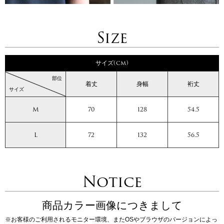
Size
サイズ(cm)
部位
着丈
身幅
裄丈
サイズ
M
70
128
54.5
L
72
132
56.5
Notice
商品カラー画像につきまして
※お客様のご利用されるモニター環境、またOSやブラウザのバージョンによっ