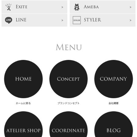
Exite
Ameba
LINE
STYLER
Menu