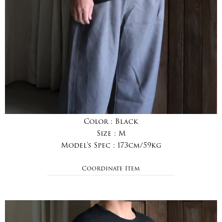
Color :
Black
Size :
M
Model's Spec :
173cm/59kg
Coordinate Item