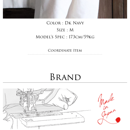
Color :
Dk Navy
Size :
M
Model's Spec :
173cm/59kg
Coordinate Item
Brand