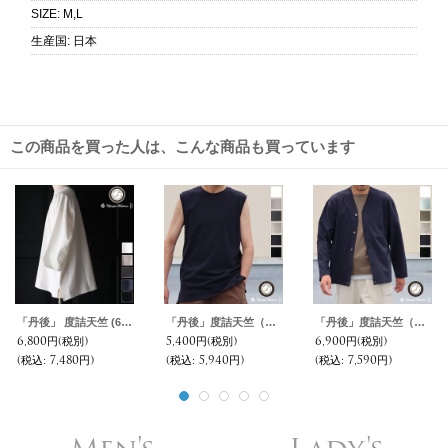
SIZE
:
M,L
生産国
:
日本
この商品を買った人は、こんな商品も買っています
「丹後」 度詰天竺 (6オンス) フットボール Tシャツ【MADE IN JAPAN】『日本製』/ Upscape Audience
「丹後」度詰天竺（6オンス）サイドスリット ノースリーブ Tシャツ【MADE IN JAPAN】『日本製』/ Upscape Audience
「丹後」度詰天竺（6オンス）Vネック カーディガン【MADE IN JAPAN】『日本製』/ Upscape Audience
6,800円
(税別)
5,400円
(税別)
6,900円
(税別)
(税込
:
7,480円)
(税込
:
5,940円)
(税込
:
7,590円)