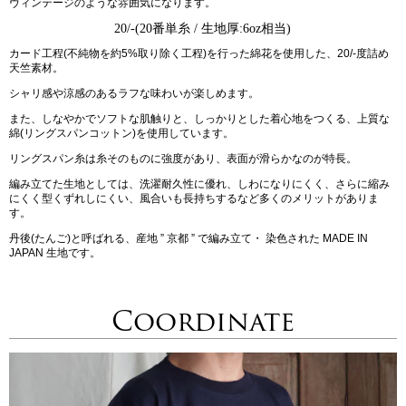
ヴィンテージのような雰囲気になります。
20/-(20番単糸 / 生地厚:6oz相当)
カード工程(不純物を約5%取り除く工程)を行った綿花を使用した、20/-度詰め
天竺素材。
シャリ感や涼感のあるラフな味わいが楽しめます。
また、しなやかでソフトな肌触りと、しっかりとした着心地をつくる、上質な
綿(リングスパンコットン)を使用しています。
リングスパン糸は糸そのものに強度があり、表面が滑らかなのが特長。
編み立てた生地としては、洗濯耐久性に優れ、しわになりにくく、さらに縮み
にくく型くずれしにくい、風合いも長持ちするなど多くのメリットがありま
す。
丹後(たんご)と呼ばれる、産地 ” 京都 ” で編み立て・ 染色された MADE IN
JAPAN 生地です。
Coordinate