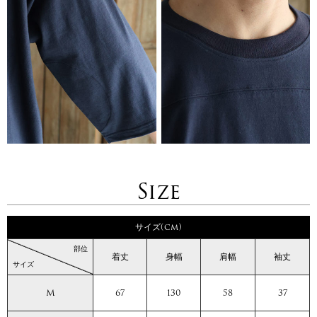
Size
サイズ(cm)
部位
着丈
身幅
肩幅
袖丈
サイズ
M
67
130
58
37