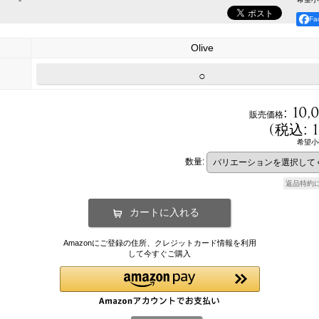
F
Olive
○
:
10,
販売価格
(
税込
:
希望小
数量
:
返品特約
Amazonにご登録の住所、クレジットカード情報を利用
して今すぐご購入