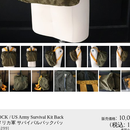
:
10,
K / US Army Survival Kit Back
販売価格
（アメリカ軍 サバイバルバックパッ
(
税込
:
5299
]
希望小