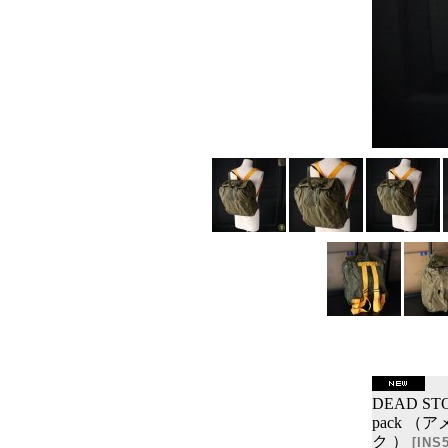
DEAD STOC
pack 
ク ）
[
INS