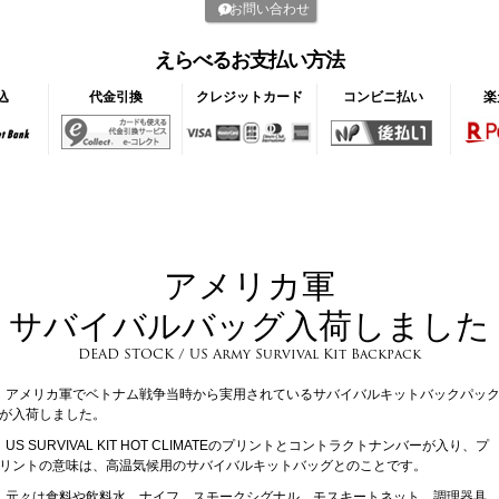
お問い合わせ
えらべるお支払い方法
込
代金引換
クレジットカード
コンビニ払い
楽
アメリカ軍
サバイバルバッグ入荷しました
DEAD STOCK / US Army Survival Kit Backpack
アメリカ軍でベトナム戦争当時から実用されているサバイバルキットバックパッ
が入荷しました。
US SURVIVAL KIT HOT CLIMATEのプリントとコントラクトナンバーが入り、プ
リントの意味は、高温気候用のサバイバルキットバッグとのことです。
元々は食料や飲料水、ナイフ、スモークシグナル、モスキートネット、調理器具