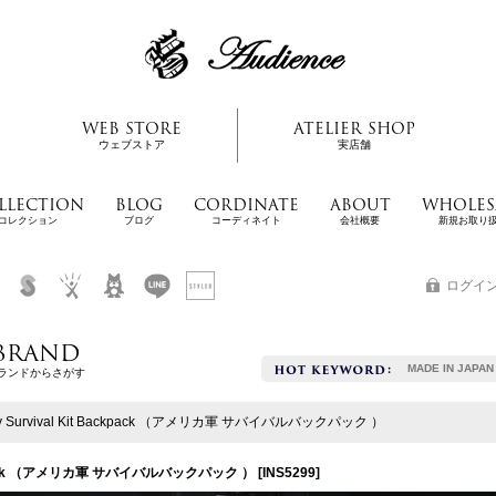
WEB STORE
ATELIER SHOP
ウェブストア
実店舗
LLECTION
BLOG
CORDINATE
ABOUT
WHOLES
コレクション
ブログ
コーディネイト
会社概要
新規お取り
ログイ
BRAND
MADE IN JAPAN
ランドからさがす
rmy Survival Kit Backpack （アメリカ軍 サバイバルバックパック ）
 Backpack （アメリカ軍 サバイバルバックパック ）
[
INS5299
]