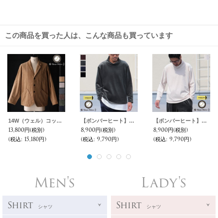
この商品を買った人は、こんな商品も買っています
14W（ウェル）コットンコーディロイ「マンチェスター」3ボタン ロガージャケット【MADE IN JAPAN】『日本製』/ Upscape Audience
【ボンバーヒート】爆暖コーディロイ ハイネック【MADE IN JAPAN】『日本製』 / Upscape Audience
【ボンバーヒート】爆暖コーディロイ ハイネック【MADE IN JAPAN】『日本製』 / Upscape Audience
13,800円
(税別)
8,900円
(税別)
8,900円
(税別)
(税込
:
15,180円)
(税込
:
9,790円)
(税込
:
9,790円)
Men's
Lady's
Shirt
Shirt
シャツ
シャツ