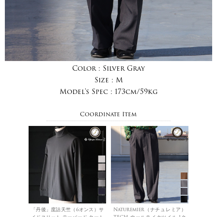
Color :
Silver Gray
Size :
M
Model's Spec :
173cm/59kg
Coordinate Item
「丹後」度詰天竺（6オンス）サ
Naturemier（ナチュレミア）