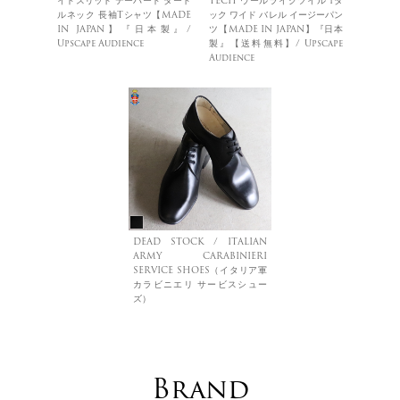
イドスリット テーパード タート
TECH ウールライクツイル 1タ
ルネック 長袖Tシャツ【MADE
ック ワイド バレル イージーパン
IN JAPAN】『日本製』/
ツ【MADE IN JAPAN】『日本
Upscape Audience
製』【送料無料】/ Upscape
Audience
DEAD STOCK / ITALIAN
ARMY CARABINIERI
SERVICE SHOES（イタリア軍
カラビニエリ サービスシュー
ズ）
Brand