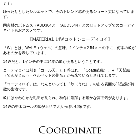
ます。
ゆったりとしたシルエットで、今のトレンド感のあるショート丈になっていま
す。
同素材のボトムス（AUD3643）（AUD3644）とのセットアップでのコーディ
ネイトもおススメです。
【MATERIAL:14Wコットンコーディロイ】
「W」とは、WALE（ウェル）の意味。1インチ＝2.54ｃｍの中に、何本の畝が
あるのかを表しています。
14Ｗだと、1インチの中に14本の畝があるということです。
コーディロイは別名「コール天」とも呼ばれ、「Coad(畝織）」＋「天鷲絨
（てんがじゅう＝ベルベットの別名」から来ているとされてします。
「コーディロイ」は、なんといっても「畝（うね）」のある表面の凹凸感が特
徴の生地です。
畝にはやわらかな毛羽が見られ、秋冬に活躍する暖かな雰囲気があります。
14Ｗの中太コールの畝が上品で大人っぽい印象です。
Coordinate