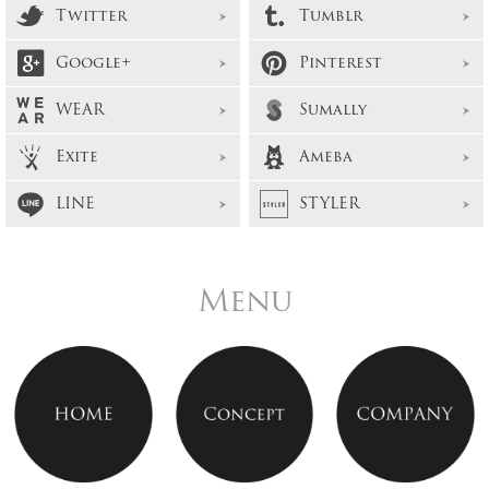
Twitter
Tumblr
Google+
Pinterest
WEAR
Sumally
Exite
Ameba
LINE
STYLER
Menu