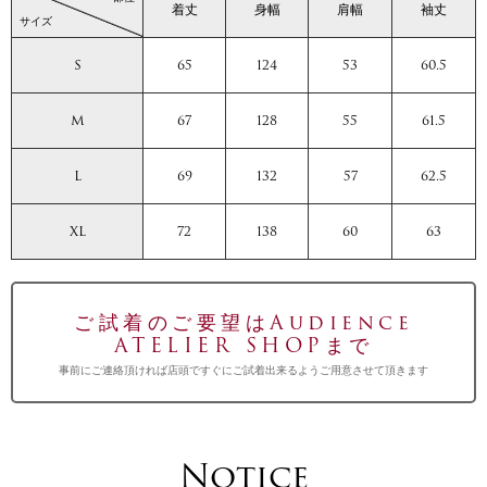
着丈
身幅
肩幅
袖丈
サイズ
S
65
124
53
60.5
M
67
128
55
61.5
L
69
132
57
62.5
XL
72
138
60
63
ご試着のご要望はAudience
ATELIER SHOPまで
事前にご連絡頂ければ店頭ですぐにご試着出来るようご用意させて頂きます
Notice