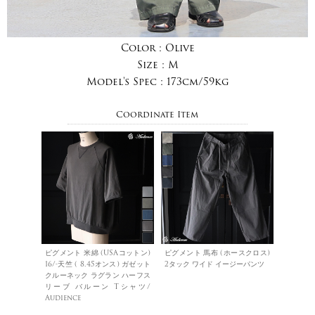
Color :
Olive
Size :
M
Model's Spec :
173cm/59kg
Coordinate Item
ピグメント 米綿 (USAコットン)
ピグメント 馬布 (ホースクロス)
16/-天竺 ( 8.45オンス) ガゼット
2タック ワイド イージーパンツ
クルーネック ラグラン ハーフス
リーブ バルーン Tシャツ/
Audience