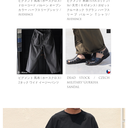
ピグメント 馬布 (ホースクロス)
ピグメント 米綿 (USAコットン)
ドローコード バルーン オープン
16/-天竺 ( 8.45オンス) ガゼット
カラー ハーフスリーブシャツ /
クルーネック ラグラン ハーフス
Audience
リーブ バルーン Tシャツ/
Audience
ピグメント 馬布 (ホースクロス)
DEAD STOCK / CZECH
2タック ワイド イージーパンツ
MILITARY”GURKHA
SANDAL