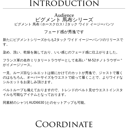
Introduction
Audience
ピグメント 馬布シリーズ
ピグメント 馬布 (ホースクロス) 2タック ワイド イージーパンツ
フェード感が秀逸です
新たにピグメントシリーズからも2タック ワイド イージーパンツのリリースで
す。
染め、洗い、乾燥を施しており、いい感じのフェード感に仕上がりました。
フランス軍の名作ミリタリートラウザーとして名高い ” M-52チノトラウザー “
がイメージソース。
一見、ルーズ目なシルエットは裾にかけてのカットが秀逸で、ジャストで履く
のはもちろん、オーバーサイズをウエストで絞って履くことで、よりワイドな
シルエットをお楽しみ頂けます。
ベルトループも備えておりますので、トレンドのベルト見せウエストインスタ
イルも可能なアイテムとなっております。
同素材のシャツ( AUD6630 )とのセットアップも可能。
Coordinate