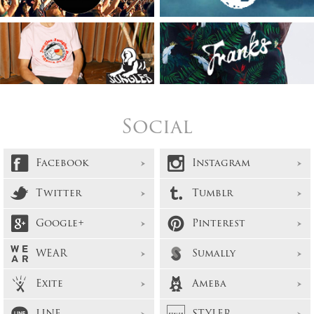
Social
Facebook
Instagram
Twitter
Tumblr
Google+
Pinterest
WEAR
Sumally
Exite
Ameba
LINE
STYLER