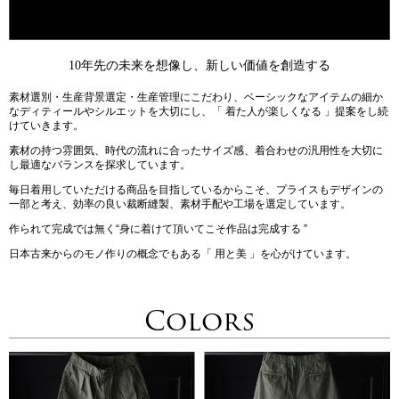
10年先の未来を想像し、新しい価値を創造する
素材選別・生産背景選定・生産管理にこだわり、ベーシックなアイテムの細か
なディティールやシルエットを大切にし、「 着た人が楽しくなる 」提案をし続
けていきます。
素材の持つ雰囲気、時代の流れに合ったサイズ感、着合わせの汎用性を大切に
し最適なバランスを探求しています。
毎日着用していただける商品を目指しているからこそ、プライスもデザインの
一部と考え、効率の良い裁断縫製、素材手配や工場を選定しています。
作られて完成では無く“身に着けて頂いてこそ作品は完成する ”
日本古来からのモノ作りの概念でもある「 用と美 」を心がけています。
Colors