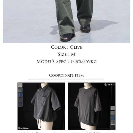
Color :
Olive
Size :
M
Model's Spec :
173cm/59kg
Coordinate Item