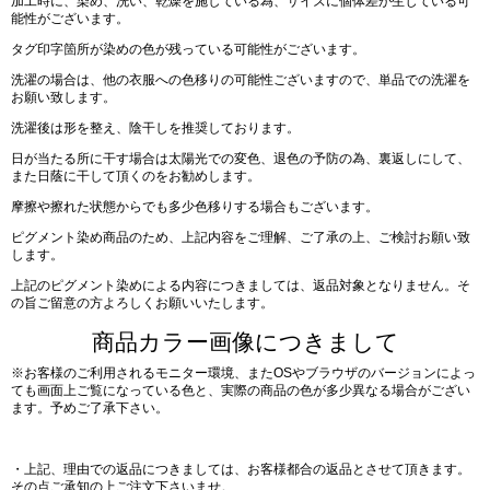
加工時に、染め、洗い、乾燥を施している為、サイズに個体差が生じている可
能性がございます。
タグ印字箇所が染めの色が残っている可能性がございます。
洗濯の場合は、他の衣服への色移りの可能性ございますので、単品での洗濯を
お願い致します。
洗濯後は形を整え、陰干しを推奨しております。
日が当たる所に干す場合は太陽光での変色、退色の予防の為、裏返しにして、
また日蔭に干して頂くのをお勧めします。
摩擦や擦れた状態からでも多少色移りする場合もございます。
ピグメント染め商品のため、上記内容をご理解、ご了承の上、ご検討お願い致
します。
上記のピグメント染めによる内容につきましては、返品対象となりません。そ
の旨ご留意の方よろしくお願いいたします。
商品カラー画像につきまして
※お客様のご利用されるモニター環境、またOSやブラウザのバージョンによっ
ても画面上ご覧になっている色と、実際の商品の色が多少異なる場合がござい
ます。予めご了承下さい。
・上記、理由での返品につきましては、お客様都合の返品とさせて頂きます。
その点ご承知の上ご注文下さいませ。