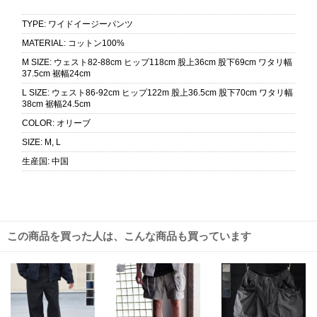
TYPE
:
ワイドイージーパンツ
MATERIAL
:
コットン100%
M SIZE
:
ウェスト82-88cm ヒップ118cm 股上36cm 股下69cm ワタリ幅
37.5cm 裾幅24cm
L SIZE
:
ウェスト86-92cm ヒップ122m 股上36.5cm 股下70cm ワタリ幅
38cm 裾幅24.5cm
COLOR
:
オリーブ
SIZE
:
M, L
生産国
:
中国
この商品を買った人は、こんな商品も買っています