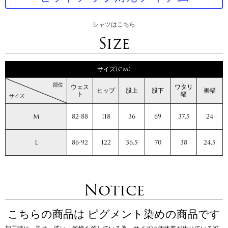
シャツはこちら
Size
サイズ(cm)
部位
ウェス
ワタリ
ヒップ
股上
股下
裾幅
ト
幅
サイズ
M
82-88
118
36
69
37.5
24
L
86-92
122
36.5
70
38
24.5
Notice
こちらの商品は ピグメント染めの商品です