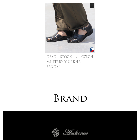
DEAD STOCK / CZECH
MILITARY”GURKHA
SANDAL
Brand