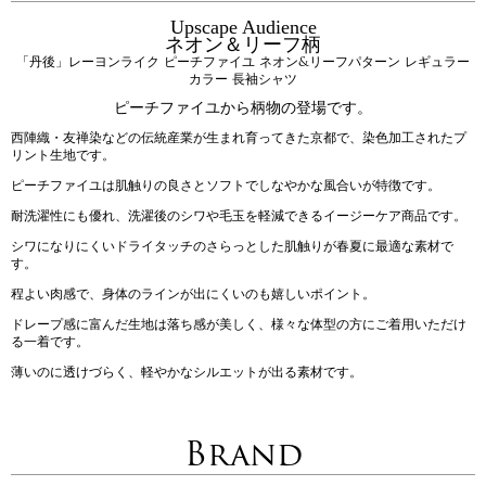
Upscape Audience
ネオン＆リーフ柄
「丹後」レーヨンライク ピーチファイユ ネオン&リーフパターン レギュラー
カラー 長袖シャツ
ピーチファイユから柄物の登場です。
西陣織・友禅染などの伝統産業が生まれ育ってきた京都で、染色加工されたプ
リント生地です。
ピーチファイユは肌触りの良さとソフトでしなやかな風合いが特徴です。
耐洗濯性にも優れ、洗濯後のシワや毛玉を軽減できるイージーケア商品です。
シワになりにくいドライタッチのさらっとした肌触りが春夏に最適な素材で
す。
程よい肉感で、身体のラインが出にくいのも嬉しいポイント。
ドレープ感に富んだ生地は落ち感が美しく、様々な体型の方にご着用いただけ
る一着です。
薄いのに透けづらく、軽やかなシルエットが出る素材です。
Brand