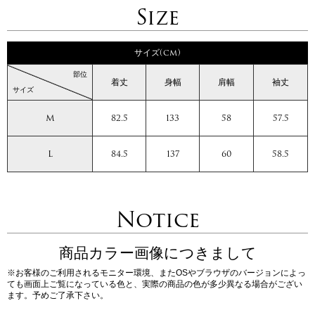
Size
サイズ(cm)
部位
着丈
身幅
肩幅
袖丈
サイズ
M
82.5
133
58
57.5
L
84.5
137
60
58.5
Notice
商品カラー画像につきまして
※お客様のご利用されるモニター環境、またOSやブラウザのバージョンによっ
ても画面上ご覧になっている色と、実際の商品の色が多少異なる場合がござい
ます。予めご了承下さい。