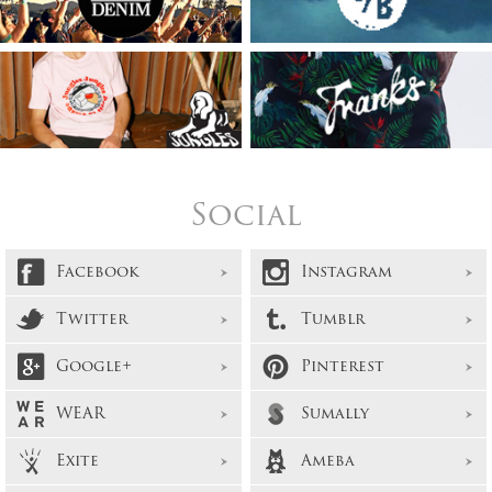
Social
Facebook
Instagram
Twitter
Tumblr
Google+
Pinterest
WEAR
Sumally
Exite
Ameba