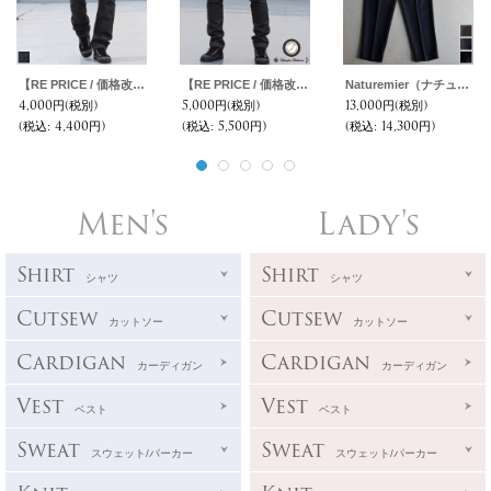
【RE PRICE / 価格改定】オーバーダイカラーデニムストレートタイトフィットパンツ【MADE IN JAPAN】『日本製』/ Upscape Audience
【RE PRICE / 価格改定】オーバーダイカラーデニムノープリーツテーパードパンツ【MADE IN JAPAN】『日本製』/ Upscape Audience
Naturemier（ナチュレミア）TECH ウールライクツイル 2タック イージー テーパードパンツ【MADE IN JAPAN】『日本製』【送料無料】/ Upscape Audience
4,000円
(税別)
5,000円
(税別)
13,000円
(税別)
(税込
:
4,400円)
(税込
:
5,500円)
(税込
:
14,300円)
Men's
Lady's
Shirt
Shirt
シャツ
シャツ
Cutsew
Cutsew
カットソー
カットソー
Cardigan
Cardigan
カーディガン
カーディガン
Vest
Vest
ベスト
ベスト
Sweat
Sweat
スウェット/パーカー
スウェット/パーカー