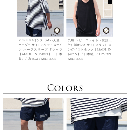
VORTEX 8オンス（MVS天竺）
丸胴 ヘビーウェイト（度詰天
ボーダー サイドスリット Aライ
竺）10オンス サイドスリット ロ
ン ハーフスリーブ Tシャツ
ングベストタンク【MADE IN
【MADE IN JAPAN】『日本
JAPAN】『日本製』/ Upscape
製』 / Upscape Audience
Audience
Colors