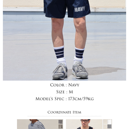
Color :
Navy
Size :
M
Model's Spec :
173cm/59kg
Coordinate Item