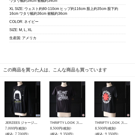
ワタリ幅約34cm 裾幅約34cm
XL SIZE
:
ウェスト約80-110cm ヒップ約116cm 股上約35cm 股下約
16cm ワタリ幅約36cm 裾幅約36cm
COLOR
:
ネイビー
SIZE
:
M, L, XL
生産国
:
アメリカ
この商品を買った人は、こんな商品も買っています
JERZEES ジャージーズ(jz25f011) / "EINSTEIN（アインシュタイン）" クルーネック スウェット
THRIFTY LOOK スリフティルック / "RED HOT CHILI PEPPERS" TEE
THRIFTY LOOK スリフティルック/ "RED HOT CHILI PEPPERS" TEE
7,000円
(税別)
8,500円
(税別)
8,500円
(税別)
(税込
:
7,700円)
(税込
:
9,350円)
(税込
:
9,350円)