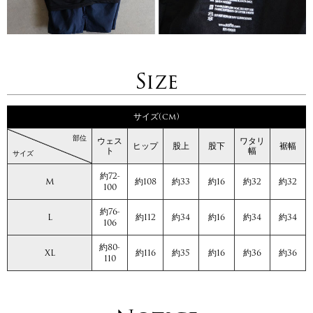
Size
サイズ(cm)
部位
ウェス
ワタリ
ヒップ
股上
股下
裾幅
ト
幅
サイズ
約72-
M
約108
約33
約16
約32
約32
100
約76-
L
約112
約34
約16
約34
約34
106
約80-
XL
約116
約35
約16
約36
約36
110