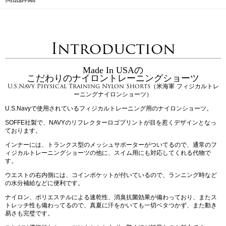
Introduction
Made In USAの
こだわりのナイロントレーニングショーツ
U.S.Navy Physical Training Nylon Shorts（米海軍 フィジカルトレ
ーニングナイロンショーツ）
U.S.Navyで使用されているフィジカルトレーニング用のナイロンショーツ。
SOFFE社製で、NAVYのリフレクターロゴプリントが目を惹くデザインとなっ
ております。
インナーには、トランクス型のメッシュサポーターがついてるので、通常のフ
ィジカルトレーニングショーツの他に、スイム用にも対応してくれる代物で
す。
ウエストの右内側には、コインポケットが付いているので、ランニング時など
の水分補給などに便利です。
ナイロン、ポリエステルによる速乾性、消臭抗菌効果が備わっており、またス
トレッチ性も備わってるので、真夏に汗をかいても一切ベタつかず、また動き
易さも完璧です。