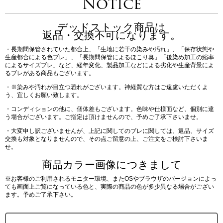
Notice
デッドストック商品は
返品・交換不可になります。
・長期間保管されていた都合上、「生地に若干の染みや汚れ」、「保存状態や
生産都合による色ブレ」、「長期間保管によるほこり臭」「後染め加工の縮率
によるサイズブレ」など、経年変化、製品加工などによる劣化や生産背景によ
るブレがある商品もございます。
・※染みや汚れが目立つ恐れがございます。神経質な方はご遠慮いただくよ
う、宜しくお願い致します。
・コンディションの他に、個体差もございます。色味や仕様面など、個別に違
う場合がございます。ご指定は頂けませんので、予めご了承下さいませ。
・大変申し訳ございませんが、上記に関してのブレに関しては、返品、サイズ
交換も対象となりませんので、その点ご留意の上、ご注文をご検討下さいま
せ。
商品カラー画像につきまして
※お客様のご利用されるモニター環境、またOSやブラウザのバージョンによっ
ても画面上ご覧になっている色と、実際の商品の色が多少異なる場合がござい
ます。予めご了承下さい。