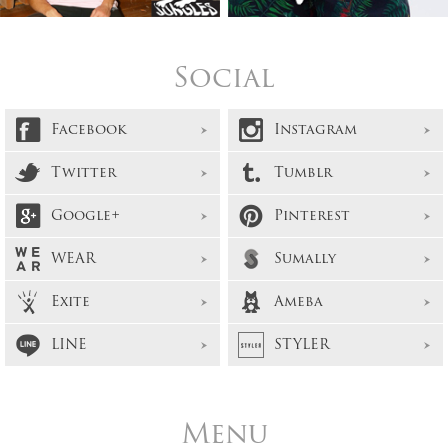
Social
Facebook
Instagram
Twitter
Tumblr
Google+
Pinterest
WEAR
Sumally
Exite
Ameba
LINE
STYLER
Menu