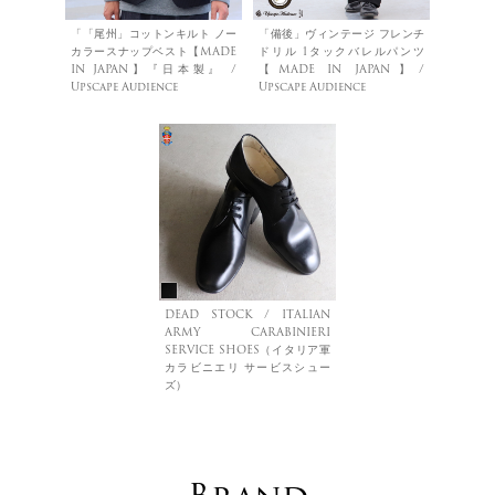
「「尾州」コットンキルト ノー
「備後」ヴィンテージ フレンチ
カラースナップベスト【MADE
ドリル 1タックバレルパンツ
IN JAPAN】『日本製』 /
【MADE IN JAPAN】/
Upscape Audience
Upscape Audience
DEAD STOCK / ITALIAN
ARMY CARABINIERI
SERVICE SHOES（イタリア軍
カラビニエリ サービスシュー
ズ）