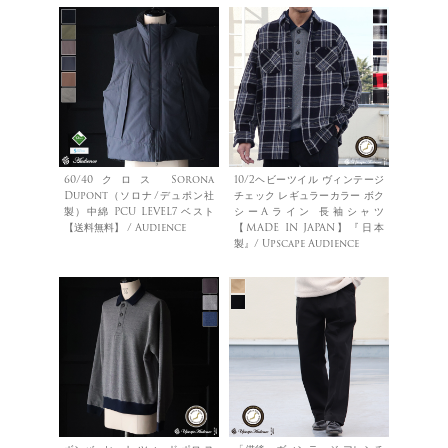
60/40クロス Sorona
10/2ヘビーツイル ヴィンテージ
Dupont（ソロナ/デュポン社
チェック レギュラーカラー ボク
製）中綿 PCU LEVEL7 ベスト
シーAライン 長袖シャツ
【送料無料】 / Audience
【MADE IN JAPAN】『日本
製』/ Upscape Audience