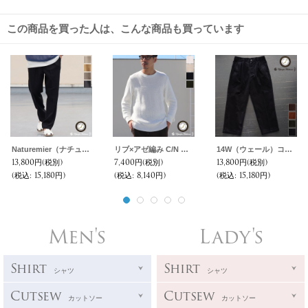
この商品を買った人は、こんな商品も買っています
Naturemier（ナチュレミア）TECH レトロヘリンボン 2タック イージー テーパードパンツ【MADE IN JAPAN】『日本製』【送料無料】/ Upscape Audience
リブ×アゼ編み C/N コットンニット セーター【MADE IN JAPAN】『日本製』/ Upscape Audience
14W（ウェール）コットン コーデュロイ 2タック イージー ワイドパンツ【MADE IN JAPAN】『日本製』【送料無料】/ Upscape Audience
13,800円
(税別)
7,400円
(税別)
13,800円
(税別)
(税込
:
15,180円)
(税込
:
8,140円)
(税込
:
15,180円)
Men's
Lady's
Shirt
Shirt
シャツ
シャツ
Cutsew
Cutsew
カットソー
カットソー