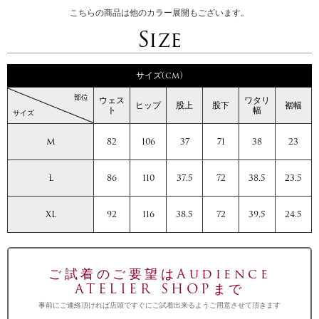
こちらの商品は他のカラー展開もございます。
Size
サイズ(cm)
部位
ウェス
ワタリ
ヒップ
股上
股下
裾幅
ト
幅
サイズ
M
82
106
37
71
38
23
L
86
110
37.5
72
38.5
23.5
XL
92
116
38.5
72
39.5
24.5
ご試着のご要望はAudience
ATELIER SHOPまで
事前にご連絡頂ければ店頭ですぐにご試着出来るようご用意させて頂きます