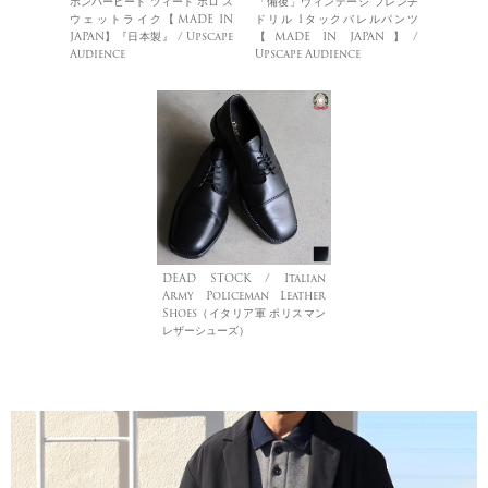
ボンバーヒート ツィード ポロ ス
「備後」ヴィンテージ フレンチ
ウェットライク【MADE IN
ドリル 1タックバレルパンツ
JAPAN】『日本製』 / Upscape
【MADE IN JAPAN】/
Audience
Upscape Audience
DEAD STOCK / Italian
Army Policeman Leather
Shoes（イタリア軍 ポリスマン
レザーシューズ）