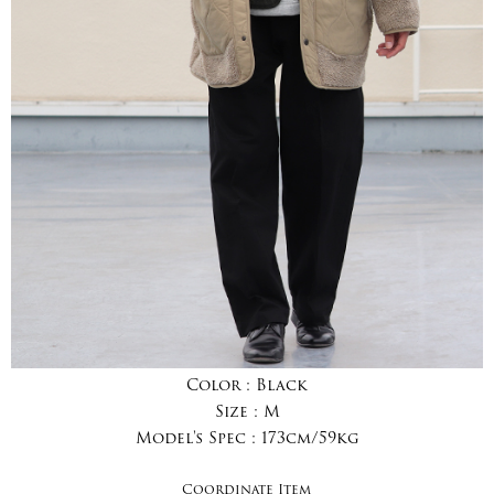
Color :
Black
Size :
M
Model's Spec :
173cm/59kg
Coordinate Item