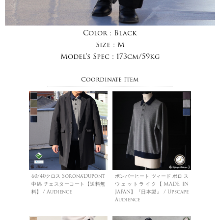
Color :
Black
Size :
M
Model's Spec :
173cm/59kg
Coordinate Item
60/40クロス Sorona®Dupont
ボンバーヒート ツィード ポロ ス
中綿 チェスターコート【送料無
ウェットライク【MADE IN
料】 / Audience
JAPAN】『日本製』 / Upscape
Audience