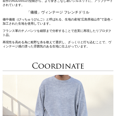
前作のAUD3551の型紙から、より穿きこなし易いシルエットに、アップデート
されています。
「備後」ヴィンテージ フレンチドリル
備中備後（びっちゅうびんご）と呼ばれる、生地の産地”広島県福山市”で染色・
加工された生地を使用しています。
フランス軍のチノパンツを細部まで分析することで忠実に再現したリプロダク
ト品。
再現性を高める為に粗野な糸を敢えて選択し、ざっくりと打ち込むことで、ヴ
ィンテージ感の漂った雰囲気のある生地に仕上がっています。
Coordinate