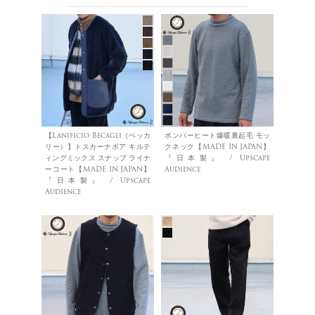
【Lanificio Becagli（ベッカ
ボンバーヒート爆暖裏起毛 モッ
リー）】トスカーナボア キルテ
クネック【MADE IN JAPAN】
ィングミックス スナップ ライナ
『日本製』 / Upscape
ーコート【MADE IN JAPAN】
Audience
『日本製』 / Upscape
Audience