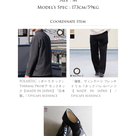
Model's Spec :
173cm/59kg
Coordinate Item
POLARTEC（ポーラテック）
「備後」ヴィンテージ フレンチ
Thermal Proボア モックネッ
ドリル 1タックバレルパンツ
ク【MADE IN JAPAN】『日本
【MADE IN JAPAN】/
製』/ Upscape Audience
Upscape Audience