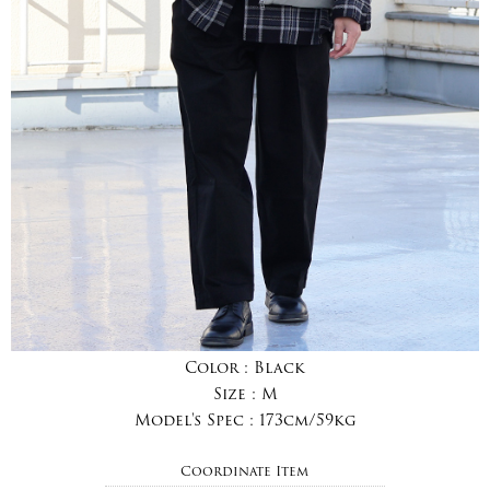
Color :
Black
Size :
M
Model's Spec :
173cm/59kg
Coordinate Item