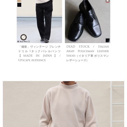
「備後」ヴィンテージ フレンチ
DEAD STOCK / Italian
ドリル 1タックバレルパンツ
Army Policeman Leather
【MADE IN JAPAN】/
Shoes（イタリア軍 ポリスマン
Upscape Audience
レザーシューズ）