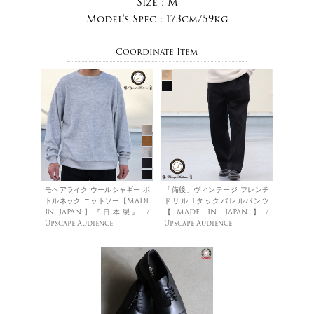
Size :
M
Model's Spec :
173cm/59kg
Coordinate Item
モヘアライク ウールシャギー ボ
「備後」ヴィンテージ フレンチ
トルネック ニットソー【MADE
ドリル 1タックバレルパンツ
IN JAPAN】『日本製』 /
【MADE IN JAPAN】/
Upscape Audience
Upscape Audience