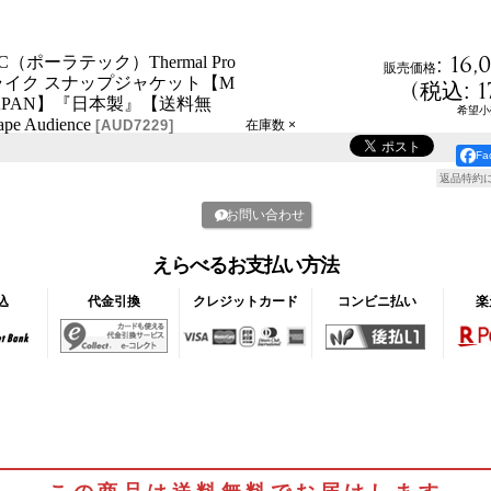
:
16,
C（ポーラテック）Thermal Pro
販売価格
ライク スナップジャケット【M
(
1
税込
:
 JAPAN】『日本製』【送料無
希望小
pe Audience
[
AUD7229
]
在庫数 ×
F
返品特約
お問い合わせ
えらべるお支払い方法
込
代金引換
クレジットカード
コンビニ払い
楽