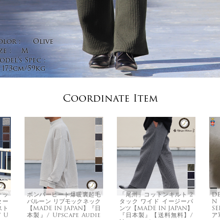
olor :
Olive
ze :
M
del's Spec :
173cm/59kg
Coordinate Item
テッ
ボンバーヒート爆暖裏起毛
「尾州」コットンキルト 2
DE
セー
バルーン リブモックネック
タック ワイド イージーパ
N 
スト
【MADE IN JAPAN】『日
ンツ【MADE IN JAPAN】
S
/ U
本製』/ Upscape Audie
『日本製』【送料無料】/
ア