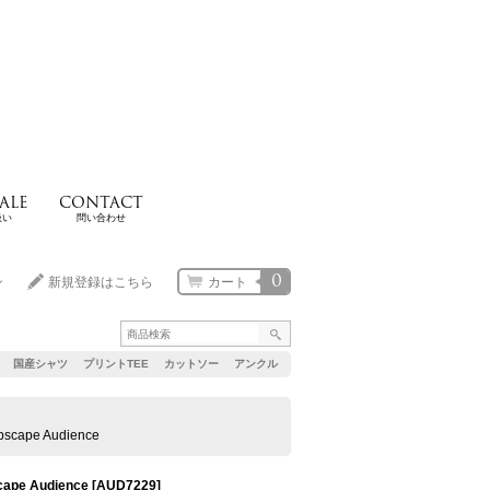
ALE
CONTACT
扱い
問い合わせ
0
ン
新規登録はこちら
カート
国産シャツ
プリントTEE
カットソー
アンクル
pe Audience
e Audience
[
AUD7229
]