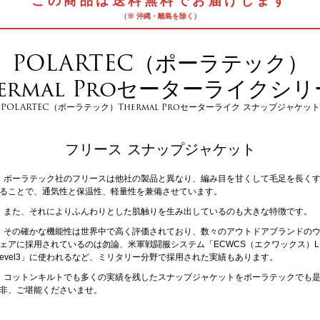
この商品は送料無料でお届けします
（※ 沖縄・離島を除く）
POLARTEC（ポーラテック）
ermal Proセーターライクシ
POLARTEC（ポーラテック）Thermal Proセーターライク スナップジャケット
フリース スナップジャケット
ポーラテック社のフリースは他社の製品と異なり、編み目を甘くして毛足を長く
ることで、通気性と保温性、軽量性を兼備させています。
また、それによりふんわりとした肌触りを生み出しているのも大きな特徴です。
その確かな機能性は世界中で高く評価されており、数々のアウトドアブランドの
ェアに採用されているのは勿論、米軍戦闘服システム「ECWCS（エクワックス）L
evel3」に使われるなど、ミリタリー分野で採用された実績もあります。
コットンキルトでも多くの実績を残したスナップジャケットをポーラテックでも
非、ご堪能くださいませ。