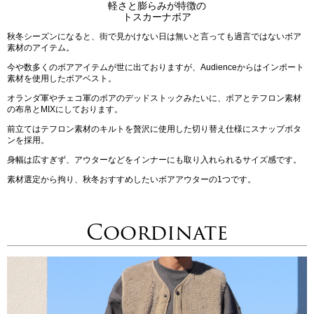
軽さと膨らみが特徴の
トスカーナボア
秋冬シーズンになると、街で見かけない日は無いと言っても過言ではないボア
素材のアイテム。
今や数多くのボアアイテムが世に出ておりますが、Audienceからはインポート
素材を使用したボアベスト。
オランダ軍やチェコ軍のボアのデッドストックみたいに、ボアとテフロン素材
の布帛とMIXにしております。
前立てはテフロン素材のキルトを贅沢に使用した切り替え仕様にスナップボタ
ンを採用。
身幅は広すぎず、アウターなどをインナーにも取り入れられるサイズ感です。
素材選定から拘り、秋冬おすすめしたいボアアウターの1つです。
Coordinate