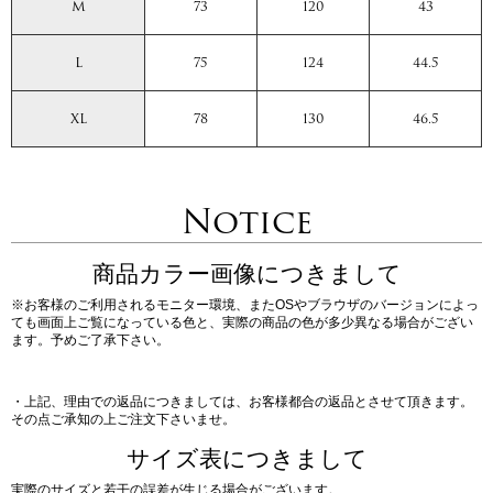
M
73
120
43
L
75
124
44.5
XL
78
130
46.5
Notice
商品カラー画像につきまして
※お客様のご利用されるモニター環境、またOSやブラウザのバージョンによっ
ても画面上ご覧になっている色と、実際の商品の色が多少異なる場合がござい
ます。予めご了承下さい。
・上記、理由での返品につきましては、お客様都合の返品とさせて頂きます。
その点ご承知の上ご注文下さいませ。
サイズ表につきまして
実際のサイズと若干の誤差が生じる場合がございます。