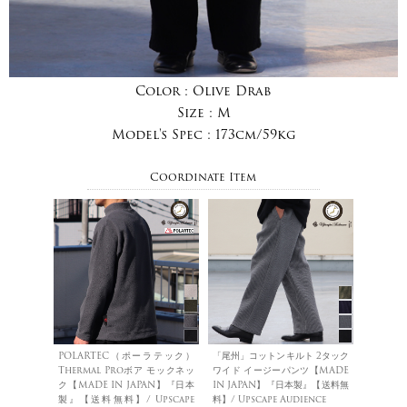
Color :
Olive Drab
Size :
M
Model's Spec :
173cm/59kg
Coordinate Item
POLARTEC（ポーラテック）
「尾州」コットンキルト 2タック
Thermal Proボア モックネッ
ワイド イージーパンツ【MADE
ク【MADE IN JAPAN】『日本
IN JAPAN】『日本製』【送料無
製』【送料無料】/ Upscape
料】/ Upscape Audience