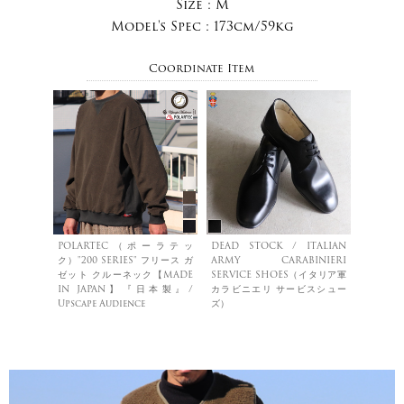
Size :
M
Model's Spec :
173cm/59kg
Coordinate Item
POLARTEC（ポーラテッ
DEAD STOCK / ITALIAN
ク）"200 SERIES" フリース ガ
ARMY CARABINIERI
ゼット クルーネック【MADE
SERVICE SHOES（イタリア軍
IN JAPAN】『日本製』/
カラビニエリ サービスシュー
Upscape Audience
ズ）