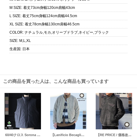
M SIZE
:
着丈73cm身幅120cm肩幅43cm
L SIZE
:
着丈75cm身幅124cm肩幅44.5cm
XL SIZE
:
着丈78cm身幅130cm肩幅46.5cm
COLOR
:
ナチュラル,モカ,オリーブドラブ,ネイビー,ブラック
SIZE
:
M,L,XL
生産国
:
日本
この商品を買った人は、こんな商品も買っています
60/40クロス Sorona Dupont（ソロナ/デュポン社製）中綿 PCU LEVEL7 ベスト【送料無料】 / Audience
【Lanificio Becagli（ベッカリー）】トスカーナボア スナップジャケット【MADE IN JAPAN】『日本製』/ Upscape Audience
【RE PRICE / 価格改定】【Lanificio Becagli（ベッカリー）】トスカーナボア スナップT【MADE IN JAPAN】『日本製』/ Upscape Audience