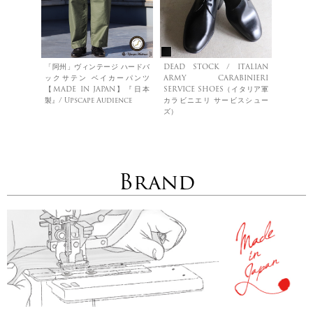
「阿州」ヴィンテージ ハードバ
DEAD STOCK / ITALIAN
ックサテン ベイカーパンツ
ARMY CARABINIERI
【MADE IN JAPAN】『日本
SERVICE SHOES（イタリア軍
製』/ Upscape Audience
カラビニエリ サービスシュー
ズ）
Brand