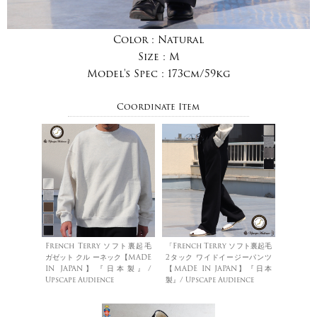
Color :
Natural
Size :
M
Model's Spec :
173cm/59kg
Coordinate Item
French Terry ソフト裏起毛
「French Terry ソフト裏起毛
ガゼット クル ーネック【MADE
2タック ワイドイージーパンツ
IN JAPAN】『日本製』/
【MADE IN JAPAN】『日本
Upscape Audience
製』/ Upscape Audience