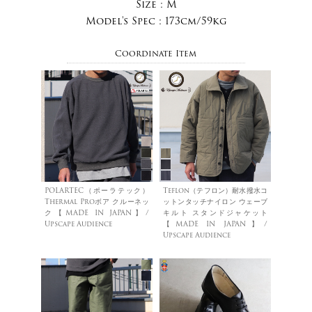
Size :
M
Model's Spec :
173cm/59kg
Coordinate Item
POLARTEC（ポーラテック）
Teflon（テフロン）耐水撥水コ
Thermal Proボア クルーネッ
ットンタッチナイロン ウェーブ
ク【MADE IN JAPAN】/
キルト スタンドジャケット
Upscape Audience
【MADE IN JAPAN】/
Upscape Audience