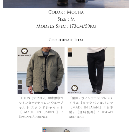
Color :
Mocha
Size :
M
Model's Spec :
173cm/59kg
Coordinate Item
Teflon（テフロン）耐水撥水コ
「備後」ヴィンテージ フレンチ
ットンタッチナイロン ウェーブ
ドリル 1タックバレルパンツ
キルト スタンドジャケット
【MADE IN JAPAN】『日本
【MADE IN JAPAN】/
製』【送料無料】/ Upscape
Upscape Audience
Audience