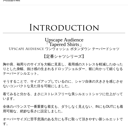
Introduction
Upscape Audience
「Tapered Shirts」
Upscape Audience ワンウォッシュ ボタンダウン テーパードシャツ
【定番シャツシリーズ】
胸や肩、袖周りのサイズを大幅に見直し、着用感のストレスを軽減したゆった
りとした身幅、抜け感の生まれるドロップショルダー、裾に向かって細くなる
テーパードシルエット。
そうすることで、サイズアップしているのに、シャツ自体の大きさを感じさせ
ないコンパクトな見た目を可能にしました。
着てみると分かる、まさにストレスフリーな美シルエットシャツに仕上がって
います。
全体のバランスで一番重要な着丈も、ダラしなく見えない、INにもOUTにも着
用可能な、絶妙な長さに設定しました。
オーバーサイズに苦手意識のある方にも手に取って頂きやすい新シルエットで
す。