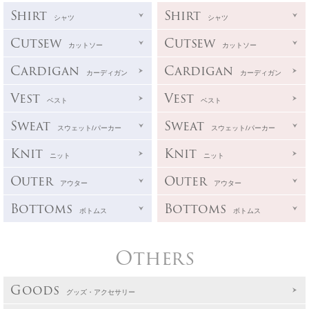
Shirt
Shirt
シャツ
シャツ
Cutsew
Cutsew
カットソー
カットソー
Cardigan
Cardigan
カーディガン
カーディガン
Vest
Vest
ベスト
ベスト
Sweat
Sweat
スウェット/パーカー
スウェット/パーカー
Knit
Knit
ニット
ニット
Outer
Outer
アウター
アウター
Bottoms
Bottoms
ボトムス
ボトムス
Others
Goods
グッズ・アクセサリー