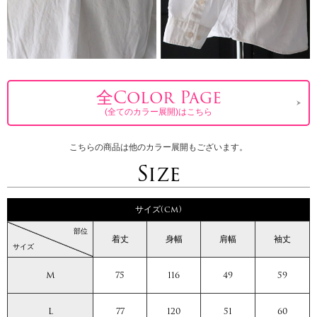
全Color Page
(全てのカラー展開)はこちら
こちらの商品は他のカラー展開もございます。
Size
サイズ(cm)
部位
着丈
身幅
肩幅
袖丈
サイズ
M
75
116
49
59
L
77
120
51
60