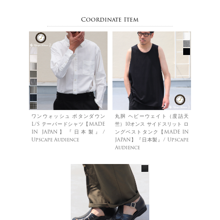
Coordinate Item
ワンウォッシュ ボタンダウン
丸胴 ヘビーウェイト（度詰天
L/S テーパードシャツ【MADE
竺）10オンス サイドスリット ロ
IN JAPAN】『日本製』/
ングベストタンク【MADE IN
Upscape Audience
JAPAN】『日本製』/ Upscape
Audience