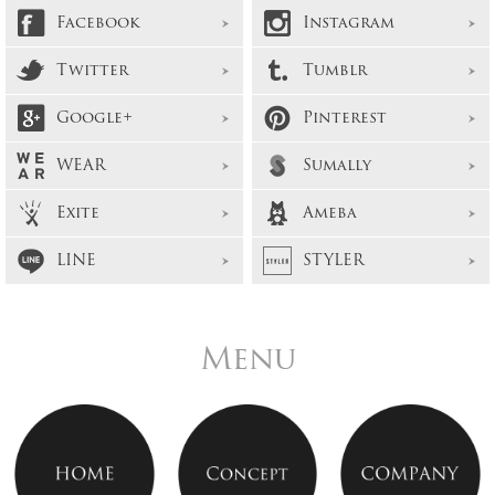
Facebook
Instagram
Twitter
Tumblr
Google+
Pinterest
WEAR
Sumally
Exite
Ameba
LINE
STYLER
Menu