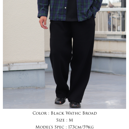
Color :
Black Wathc Broad
Size :
M
Model's Spec :
173cm/59kg