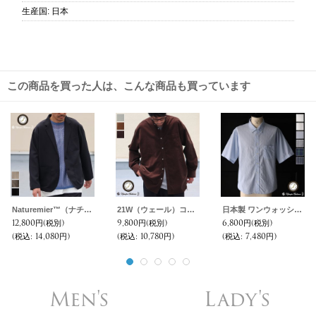
生産国
:
日本
この商品を買った人は、こんな商品も買っています
Naturemier™️（ナチュレミア）TECH レトロヘリンボン 2Bテーラードジャケット【MADE IN JAPAN】『日本製』【送料無料】 / Upscape Audience
21W（ウェール）コーデュロイ バンドカラー ボクシーAライン 長袖シャツ【MADE IN JAPAN】『日本製』/ Upscape Audience
日本製 ワンウォッシュ ボタンダウン 半袖 テーパードシャツ【MADE IN JAPAN】『日本製』/ Upscape Audience
12,800円
(税別)
9,800円
(税別)
6,800円
(税別)
(税込
:
14,080円)
(税込
:
10,780円)
(税込
:
7,480円)
Men's
Lady's