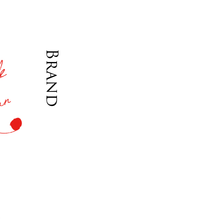
Brand
ム