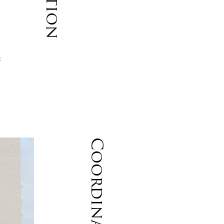
に
が
Coordinate