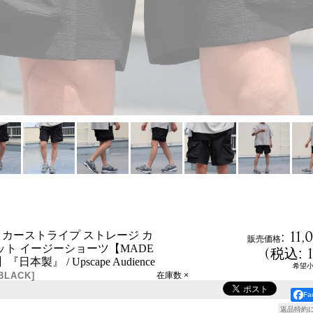
:
11,
サッカーストライプ ストレージ カ
販売価格
ット イージーショーツ【MADE
(
税込
:
】『日本製』 / Upscape Audience
希望
-BLACK
]
在庫数 ×
F
返品特約