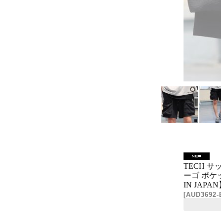
TECH 
ーゴ ポケ
IN JAPAN
[
AUD3692