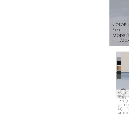
Color :
Size :
Model's
173c
VOR
天竺）
フスリ
ン Te
N】『日
Audi