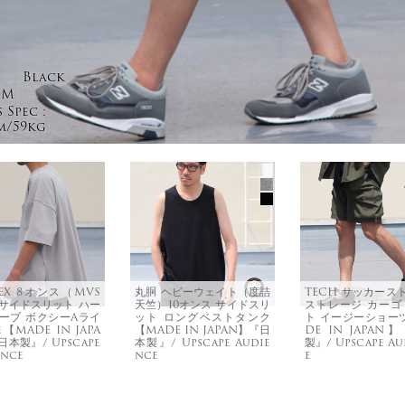
Black
M
 Spec :
m/59kg
TEX 8オンス（MVS
丸胴 ヘビーウェイト（度詰
TECH サッカース
サイドスリット ハー
天竺）10オンス サイドスリ
ストレージ カーゴ
ーブ ボクシーAライ
ット ロングベストタンク
ト イージーショー
e【MADE IN JAPA
【MADE IN JAPAN】『日
DE IN JAPAN
本製』/ Upscape
本製』/ Upscape Audie
製』/ Upscape Au
ence
nce
e