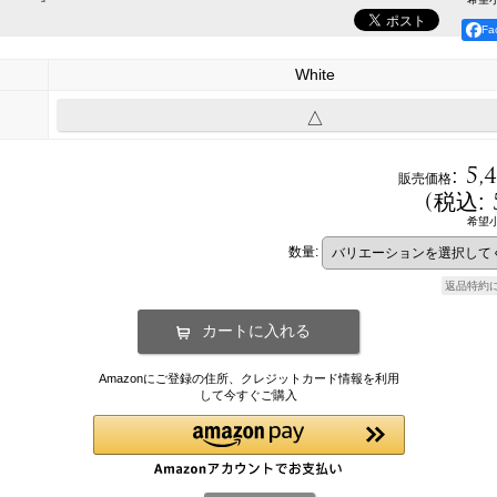
F
White
△
:
5,
販売価格
(
税込
:
希望
数量
:
返品特約
Amazonにご登録の住所、クレジットカード情報を利用
して今すぐご購入