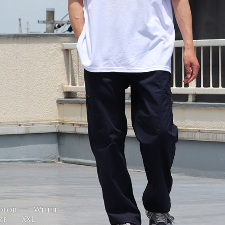
olor :
White
ze :
XXL