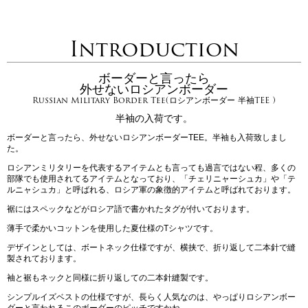
Introduction
ボーダーと言ったら
外せないロシアンボーダー
Russian Military Border Tee(ロシアンボーダー 半袖TEE )
半袖の入荷です。
ボーダーと言ったら、外せないロシアンボーダーTEE。半袖も入荷致しまし
た。
ロシアンミリタリーを代表するアイテムとも言っても過言ではない程、多くの
部隊でも使用されてるアイテムとなっており、「チェリニャーシュカ」や「テ
ルニャシュカ」と呼ばれる、ロシア軍の象徴的アイテムと呼ばれております。
裾にはスペックなどがロシア語で書かれたタグが付いております。
薄手で柔かいコットンを使用した夏仕様のTシャツです。
デザインとしては、ボートネック仕様ですが、横挟で、折り返して二本針で縫
製されております。
袖と裾もネックと同様に折り返しての二本針縫製です。
シンプルイズベストの仕様ですが、長らく人気なのは、やっぱりロシアンボー
ダーと言われるこのボーダーのピッチですかね。