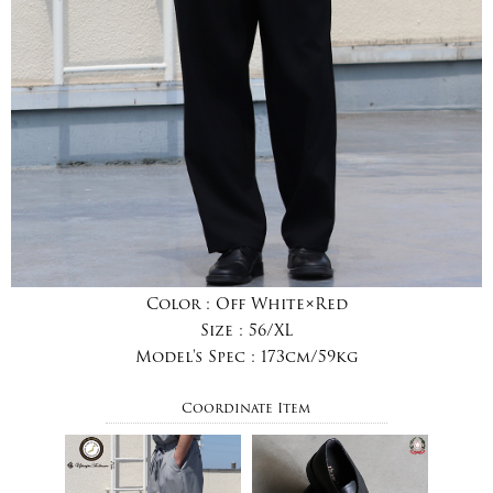
Color :
Off White×Red
Size :
56/XL
Model's Spec :
173cm/59kg
Coordinate Item