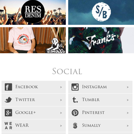
Social
Facebook
Instagram
Twitter
Tumblr
Google+
Pinterest
WEAR
Sumally