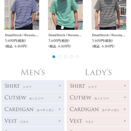
DeadStock / Russian Military Border Tee(ロシアンボーダー 半袖TEE )
DeadStock / Russian Military Border Tee(ロシアンボーダー 半袖TEE )
DeadStock / Russian Military Border Tee(ロシアンボーダー 半袖TEE )
5,600円
(税別)
5,600円
(税別)
5,600円
(税別)
(税込
:
6,160円)
(税込
:
6,160円)
(税込
:
6,160円)
Men's
Lady's
Shirt
Shirt
シャツ
シャツ
Cutsew
Cutsew
カットソー
カットソー
Cardigan
Cardigan
カーディガン
カーディガン
Vest
Vest
ベスト
ベスト