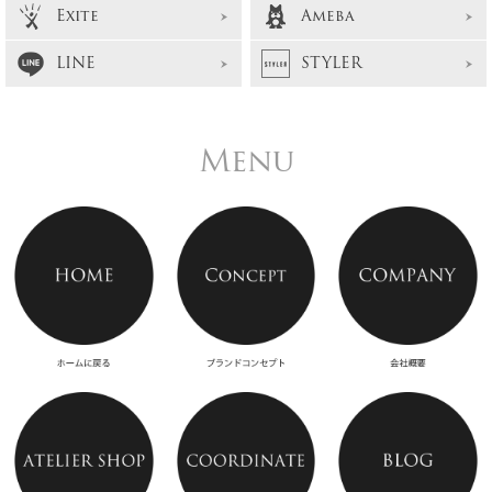
Exite
Ameba
LINE
STYLER
Menu