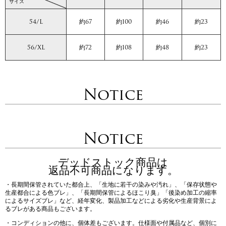
サイズ
54/L
約67
約100
約46
約23
56/XL
約72
約108
約48
約23
Notice
Notice
デッドストック商品は
返品不可商品になります。
・長期間保管されていた都合上、「生地に若干の染みや汚れ」、「保存状態や
生産都合による色ブレ」、「長期間保管によるほこり臭」「後染め加工の縮率
によるサイズブレ」など、経年変化、製品加工などによる劣化や生産背景によ
るブレがある商品もございます。
・コンディションの他に、個体差もございます。仕様面や付属品など、個別に