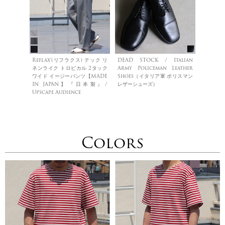
Reflax®(リフラクス) テック リ
DEAD STOCK / Italian
ネンライク トロピカル 2タック
Army Policeman Leather
ワイド イージーパンツ【MADE
Shoes（イタリア軍 ポリスマン
IN JAPAN】『日本製』/
レザーシューズ）
Upscape Audience
Colors