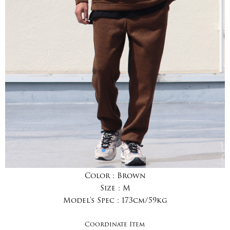
Color :
Brown
Size :
M
Model's Spec :
173cm/59kg
Coordinate Item