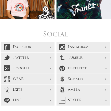
Social
Facebook
Instagram
Twitter
Tumblr
Google+
Pinterest
WEAR
Sumally
Exite
Ameba
LINE
STYLER