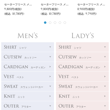
セーターフリース メランジ スウェットライク リブパンツ『日本製』 / Upscape Audience
セーターフリース メランジ スウェットライク リブパンツ『日本製』 / Upscape Audience
セーターフリース メランジ スウェットライク プルパーカー【MADE IN JAPAN】『日本製』 / Upscape Audience
9,800円
(税別)
9,800円
(税別)
8,900円
(税別)
(税込
:
10,780円)
(税込
:
10,780円)
(税込
:
9,790円)
Men's
Lady's
Shirt
Shirt
シャツ
シャツ
Cutsew
Cutsew
カットソー
カットソー
Cardigan
Cardigan
カーディガン
カーディガン
Vest
Vest
ベスト
ベスト
Sweat
Sweat
スウェット/パーカー
スウェット/パーカー
Knit
Knit
ニット
ニット
Outer
Outer
アウター
アウター