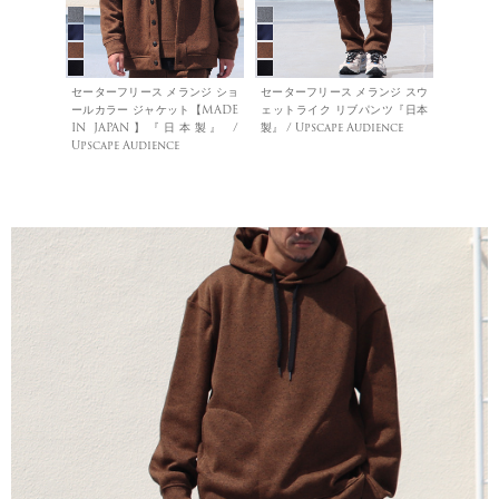
セーターフリース メランジ ショ
セーターフリース メランジ スウ
ールカラー ジャケット【MADE
ェットライク リブパンツ『日本
IN JAPAN】『日本製』 /
製』 / Upscape Audience
Upscape Audience