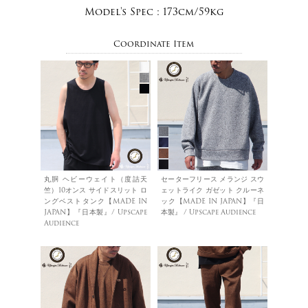
Model's Spec :
173cm/59kg
Coordinate Item
丸胴 ヘビーウェイト（度詰天
セーターフリース メランジ スウ
竺）10オンス サイドスリット ロ
ェットライク ガゼット クルーネ
ングベストタンク【MADE IN
ック【MADE IN JAPAN】『日
JAPAN】『日本製』/ Upscape
本製』 / Upscape Audience
Audience