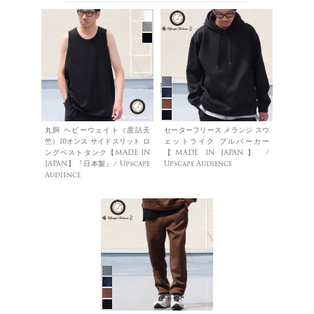
丸胴 ヘビーウェイト（度詰天
セーターフリース メランジ スウ
竺）10オンス サイドスリット ロ
ェットライク プルパーカー
ングベストタンク【MADE IN
【MADE IN JAPAN】 /
JAPAN】『日本製』/ Upscape
Upscape Audience
Audience