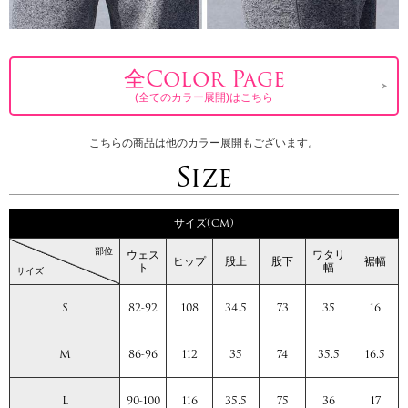
全Color Page
(全てのカラー展開)はこちら
こちらの商品は他のカラー展開もございます。
Size
サイズ(cm)
部位
ウェス
ワタリ
ヒップ
股上
股下
裾幅
ト
幅
サイズ
S
82-92
108
34.5
73
35
16
M
86-96
112
35
74
35.5
16.5
L
90-100
116
35.5
75
36
17